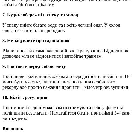
робити біг більш цікавим.
7. Будьте обережні в спеку та холод
У спеку пийте багато води та носіть легкий одяг. У холод
одягайтеся в теплі шари одягу.
8. Не забувайте про відпочинок
Відпочинок так само важливий, як і тренування. Відпочинок
дозволяє м'язам відновитися і запобігає травмам.
9. Поставте перед собою мету
Постановка мети допоможе вам зосередитися та досягти її. Це
може бути участь у змаганні, встановлення особистого
рекорду або просто бажання пробігти 1 кілометр без зупинки.
10. Біжіть регулярно
Постійний біг допоможе вам підтримувати себе у формі та
поліпшити результати. Намагайтеся бігати принаймні 3-4 рази
на тиждень.
Висновок