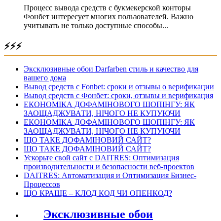
Процесс вывода средств с букмекерской конторы
Фонбет интересует многих пользователей. Важно
учитывать не только доступные способы...
⚡⚡⚡
Эксклюзивные обои Darfarben стиль и качество для
вашего дома
Вывод средств с Fonbet: сроки и отзывы о верификации
Вывод средств с Фонбет: сроки, отзывы и верификация
ЕКОНОМІКА ДОФАМІНОВОГО ШОПІНГУ: ЯК
ЗАОЩАДЖУВАТИ, НІЧОГО НЕ КУПУЮЧИ
ЕКОНОМІКА ДОФАМІНОВОГО ШОПІНГУ: ЯК
ЗАОЩАДЖУВАТИ, НІЧОГО НЕ КУПУЮЧИ
ЩО ТАКЕ ДОФАМІНОВИЙ САЙТ?
ЩО ТАКЕ ДОФАМІНОВИЙ САЙТ?
Ускорьте свой сайт с DAITRES: Оптимизация
производительности и безопасности веб-проектов
DAITRES: Автоматизация и Оптимизация Бизнес-
Процессов
ЩО КРАЩЕ – КЛОД КОД ЧИ ОПЕНКОД?
Эксклюзивные обои