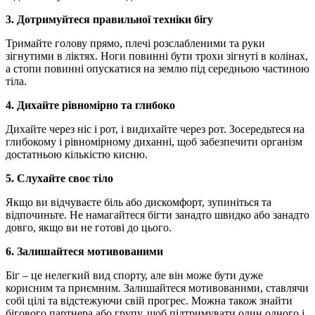
3. Дотримуйтеся правильної техніки бігу
Тримайте голову прямо, плечі розслабленими та руки
зігнутими в ліктях. Ноги повинні бути трохи зігнуті в колінах,
а стопи повинні опускатися на землю під середньою частиною
тіла.
4. Дихайте рівномірно та глибоко
Дихайте через ніс і рот, і видихайте через рот. Зосередьтеся на
глибокому і рівномірному диханні, щоб забезпечити організм
достатньою кількістю кисню.
5. Слухайте своє тіло
Якщо ви відчуваєте біль або дискомфорт, зупиніться та
відпочиньте. Не намагайтеся бігти занадто швидко або занадто
довго, якщо ви не готові до цього.
6. Залишайтеся мотивованими
Біг – це нелегкий вид спорту, але він може бути дуже
корисним та приємним. Залишайтеся мотивованими, ставлячи
собі цілі та відстежуючи свій прогрес. Можна також знайти
бігового партнера або групу, щоб підтримувати один одного і