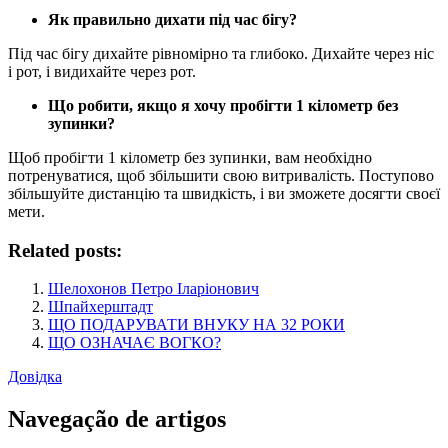
Як правильно дихати під час бігу?
Під час бігу дихайте рівномірно та глибоко. Дихайте через ніс
і рот, і видихайте через рот.
Що робити, якщо я хочу пробігти 1 кілометр без
зупинки?
Щоб пробігти 1 кілометр без зупинки, вам необхідно
потренуватися, щоб збільшити свою витривалість. Поступово
збільшуйте дистанцію та швидкість, і ви зможете досягти своєї
мети.
Related posts:
Шелохонов Петро Іларіонович
Шпайхерштадт
ЩО ПОДАРУВАТИ ВНУКУ НА 32 РОКИ
ЩО ОЗНАЧАЄ ВОГКО?
Довідка
Navegação de artigos