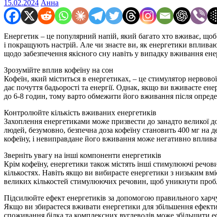
15.02.2024
Анна
Енергетик – це популярний напій, який багато хто вживає, щоб 
і покращують настрій. Але чи знаєте ви, як енергетики вплива
щодо забезпечення якісного сну навіть у випадку вживання ене
Зрозумійте вплив кофеїну на сон
Кофеїн, який міститься в енергетиках, – це стимулятор нервов
дає почуття бадьорості та енергії. Однак, якщо ви вживаєте ен
до 6-8 годин, тому варто обмежити його вживання після опред
Контролюйте кількість вживаних енергетиків
Захоплення енергетиками може призвести до занадто великої доз
людей, безумовно, безпечна доза кофеїну становить 400 мг на д
кофеїну, і невиправдане його вживання може негативно вплива
Зверніть увагу на інші компоненти енергетиків
Крім кофеїну, енергетики також містять інші стимулюючі речов
кількостях. Навіть якщо ви вибираєте енергетики з низьким вмі
великих кількостей стимулюючих речовин, щоб уникнути пробл
Підсилюйте ефект енергетиків за допомогою правильного харчу
Якщо ви збираєтеся вживати енергетики для збільшення ефектив
споживання білка та комплексних вуглеводів може збільшити е