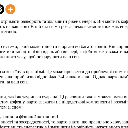
отримати бадьорість та збільшити рівень енергії. Він містить ко
ють на ваш сон? В цій статті ми розглянемо взаємозв'язок між ен
ргетиків.
ої системи, який може тривати в організмі багато годин. Він сп
ергетики занадто пізно вдень або ввечері, кофеїн може заважати 
еленного часу, щоб не нарушити ваш сон.
и кофеїну в організмі. Це може призвести до проблем зі сном та
ень, що приблизно відповідає 3-4 чашкам кави. Однак, варто пам'
ти на ваш сон.
ини, такі як таурин та гуарана. Ці речовини також можуть мати 
стом кофеїну, варто зважити на ці додаткові компоненти і розум
ем зі сном.
вання та фізичної активності
ності та зосередженості, то варто знати, що правильне харчуван
фективність енергетиків і зменшити ймовірність негативного вп