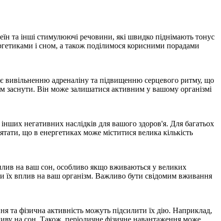
феїн та інші стимулюючі речовини, які швидко піднімають тонус
ергетиками і сном, а також поділимося корисними порадами
рияє вивільненню адреналіну та підвищенню серцевого ритму, що
вам заснути. Він може залишатися активним у вашому організмі
 інших негативних наслідків для вашого здоров'я. Для багатьох
ятати, що в енергетиках може міститися велика кількість
вплив на ваш сон, особливо якщо вживаються у великих
іти їх вплив на ваш організм. Важливо бути свідомим вживання
ня та фізична активність можуть підсилити їх дію. Наприклад,
ливу на сон. Також, періодичне фізичне навантаження може