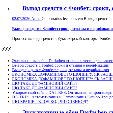
Вывод средств с Фонбет: сроки
02.07.2026
Анна
Comentários fechados
em Вывод средств с
Вывод средств с Фонбет: сроки, отзывы и верификаци
Процесс вывода средств с букмекерской конторы Фонбет 
⚡⚡⚡
Эксклюзивные обои Darfarben стиль и качество для вашег
Вывод средств с Fonbet: сроки и отзывы о верификации
Вывод средств с Фонбет: сроки, отзывы и верификация
ЕКОНОМІКА ДОФАМІНОВОГО ШОПІНГУ: ЯК ЗАОЩ
ЕКОНОМІКА ДОФАМІНОВОГО ШОПІНГУ: ЯК ЗАОЩ
ЩО ТАКЕ ДОФАМІНОВИЙ САЙТ?
ЩО ТАКЕ ДОФАМІНОВИЙ САЙТ?
Ускорьте свой сайт с DAITRES: Оптимизация производит
DAITRES: Автоматизация и Оптимизация Бизнес-Процес
ЩО КРАЩЕ – КЛОД КОД ЧИ ОПЕНКОД?
Эксклюзивные обои Darfarben ст