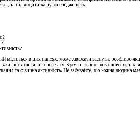
ків, та підвищити вашу зосередженість.
он?
в?
ктивність?
який міститься в цих напоях, може заважати заснути, особливо як
вживання після певного часу. Крім того, інші компоненти, такі 
вання та фізична активність. Не забувайте, що кожна людина ма