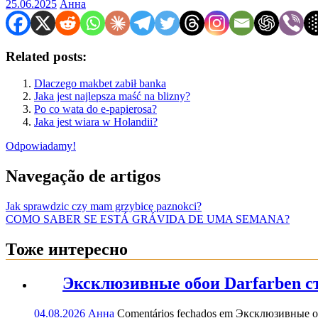
25.06.2025
Анна
Related posts:
Dlaczego makbet zabił banka
Jaka jest najlepsza maść na blizny?
Po co wata do e-papierosa?
Jaka jest wiara w Holandii?
Odpowiadamy!
Navegação de artigos
Jak sprawdzic czy mam grzybicę paznokci?
COMO SABER SE ESTÁ GRÁVIDA DE UMA SEMANA?
Тоже интересно
Эксклюзивные обои Darfarben ст
04.08.2026
Анна
Comentários fechados
em Эксклюзивные обо