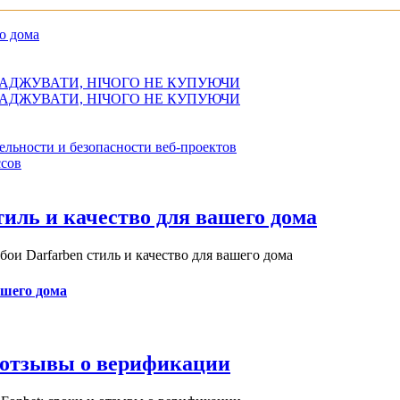
о дома
АДЖУВАТИ, НІЧОГО НЕ КУПУЮЧИ
АДЖУВАТИ, НІЧОГО НЕ КУПУЮЧИ
ельности и безопасности веб-проектов
сов
иль и качество для вашего дома
и Darfarben стиль и качество для вашего дома
ашего дома
и отзывы о верификации