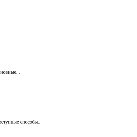
новные...
оступные способы...