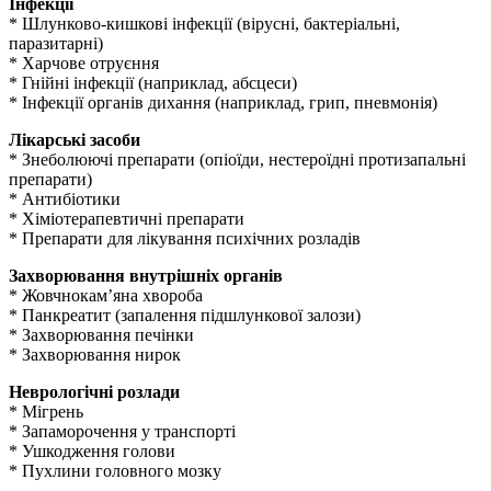
Інфекції
* Шлунково-кишкові інфекції (вірусні, бактеріальні,
паразитарні)
* Харчове отруєння
* Гнійні інфекції (наприклад, абсцеси)
* Інфекції органів дихання (наприклад, грип, пневмонія)
Лікарські засоби
* Знеболюючі препарати (опіоїди, нестероїдні протизапальні
препарати)
* Антибіотики
* Хіміотерапевтичні препарати
* Препарати для лікування психічних розладів
Захворювання внутрішніх органів
* Жовчнокам’яна хвороба
* Панкреатит (запалення підшлункової залози)
* Захворювання печінки
* Захворювання нирок
Неврологічні розлади
* Мігрень
* Запаморочення у транспорті
* Ушкодження голови
* Пухлини головного мозку