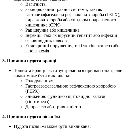
Вагітність
Захворювання травної системи, такі як
гастроезофагеальна рефлюксна хвороба (ГЕРХ),
виразкова хвороба або синдром подразненого
кишечника (СРК)
Рак шлунка або кишечника
Інфекції, такі як вірусний гепатит або інфекції
сечовивідних шляхів
Ендокринні порушення, такі як гіпертиреоз або
гіпоглікемія
3. Причини нудоти вранці
Тошнота вранці часто зустрічається при вагітності, але
також може бути викликана:
Голодуванням
Гастроезофагеальною рефлюксною хворобою
(ГЕРХ)
Зниженою функцією щитовидної залози
(гіпотиреоз)
Депресією або тривожністю
4. Причини нудоти після їжі
Нудота після їжі може бути викликана: