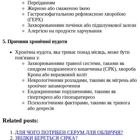
Переїданням
Жирною або смаженою їжею
Гастроезофагеальною рефлюксною хворобою
(ГЕРХ)
Захворюваннями печінки або підшлункової залози
Алергією на продукти харчування
5. Причини хронічної нудоти
Хронічна нудота, яка триває понад місяць, може бути
пов'язана з:
Захворюваннями травної системи, такими як
синдром подразненого кишечника (СРК), хвороба
Крона або виразковий коліт
Неврологічними розладами, такими як мігрень або
хронічне запаморочення
Ендокринними порушеннями, такими як
гіпертиреоз або гіпопаратиреоз
Психологічними факторами, такими як тривога
або депресія
Related posts:
ДЛЯ ЧОГО ПОТРІБЕН СЕРУМ ДЛЯ ОБЛИЧЧЯ?
ЗВІДКИ БЕРЕТЬСЯ СІРКА?