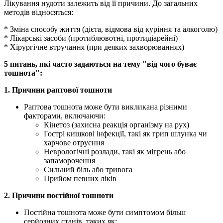
Лікування нудоти залежить від її причини. До загальних
методів відносяться:
* Зміна способу життя (дієта, відмова від куріння та алкоголю)
* Лікарські засоби (протиблювотні, протидіарейні)
* Хірургічне втручання (при деяких захворюваннях)
5 питань, які часто задаються на тему "від чого буває
тошнота":
1. Причини раптової тошноти
Раптова тошнота може бути викликана різними
факторами, включаючи:
Кінетоз (захисна реакція організму на рух)
Гострі кишкові інфекції, такі як грип шлунка чи
харчове отруєння
Неврологічні розлади, такі як мігрень або
запаморочення
Сильний біль або тривога
Прийом певних ліків
2. Причини постійної тошноти
Постійна тошнота може бути симптомом більш
серйозних станів, таких як: