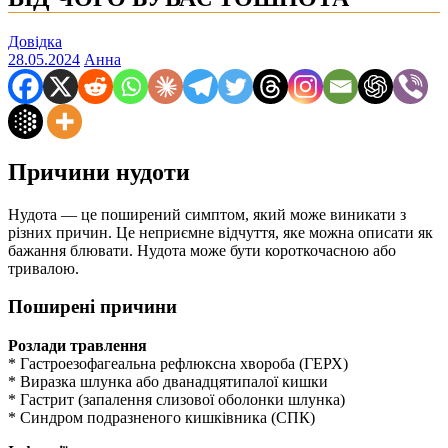
Довідка
28.05.2024
Анна
Причини нудоти
Нудота — це поширений симптом, який може виникати з
різних причин. Це неприємне відчуття, яке можна описати як
бажання блювати. Нудота може бути короткочасною або
тривалою.
Поширені причини
Розлади травлення
* Гастроезофагеальна рефлюксна хвороба (ГЕРХ)
* Виразка шлунка або дванадцятипалої кишки
* Гастрит (запалення слизової оболонки шлунка)
* Синдром подразненого кишківника (СПК)