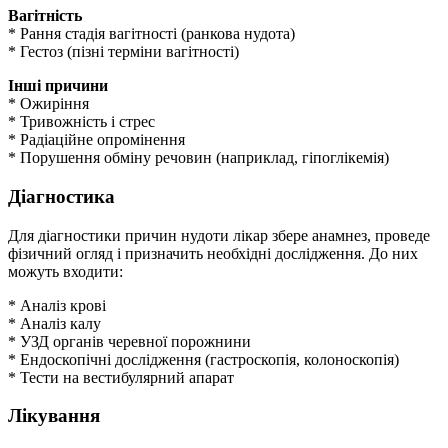
Вагітність
* Рання стадія вагітності (ранкова нудота)
* Гестоз (пізні терміни вагітності)
Інші причини
* Ожиріння
* Тривожність і стрес
* Радіаційне опромінення
* Порушення обміну речовин (наприклад, гіпоглікемія)
Діагностика
Для діагностики причин нудоти лікар збере анамнез, проведе
фізичний огляд і призначить необхідні дослідження. До них
можуть входити:
* Аналіз крові
* Аналіз калу
* УЗД органів черевної порожнини
* Ендоскопічні дослідження (гастроскопія, колоноскопія)
* Тести на вестибулярний апарат
Лікування