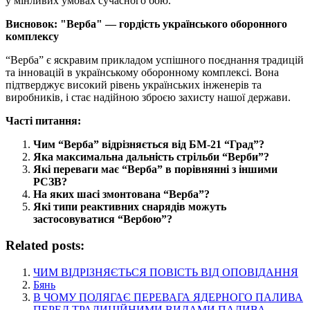
у мінливих умовах сучасного бою.
Висновок: "Верба" — гордість українського оборонного
комплексу
“Верба” є яскравим прикладом успішного поєднання традицій
та інновацій в українському оборонному комплексі. Вона
підтверджує високий рівень українських інженерів та
виробників, і стає надійною зброєю захисту нашої держави.
Часті питання:
Чим “Верба” відрізняється від БМ-21 “Град”?
Яка максимальна дальність стрільби “Верби”?
Які переваги має “Верба” в порівнянні з іншими
РСЗВ?
На яких шасі змонтована “Верба”?
Які типи реактивних снарядів можуть
застосовуватися “Вербою”?
Related posts:
ЧИМ ВІДРІЗНЯЄТЬСЯ ПОВІСТЬ ВІД ОПОВІДАННЯ
Бянь
В ЧОМУ ПОЛЯГАЄ ПЕРЕВАГА ЯДЕРНОГО ПАЛИВА
ПЕРЕД ТРАДИЦІЙНИМИ ВИДАМИ ПАЛИВА