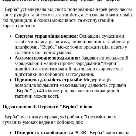
“Верба” успадкувала від свого попередника перевірену часом
конструкцію та високу ефективність, але зазнала значних змін,
які підвищили її бойові можливості та експлуатаційні
характеристики.
Система управління вогнем:
Оснащена сучасними
засобами навігації, зв’язку, вирівнювання та стабілізації
платформи, “Верба” може точно вражати цілі навіть у
складних погодних умовах.
Автоматизоване заряджання:
Завдяки впровадженій
заряджальній машині процес заряджання “Верби”
повністю автоматизований, що значно скорочує час
підготовки до бойового застосування.
Підвищена дальність стрільби:
Модернізація
дозволила збільшити максимальну дальність стрільби
“Верби” до 40 кілометрів, що значно покращило її
тактичні можливості.
Підзаголовок 3: Переваги "Верби" в бою
“Верба” має низку переваг, які роблять її незамінною у
сучасних умовах ведення бойових дій:
Швидкість та мобільність:
РСЗВ “Верба” змонтована