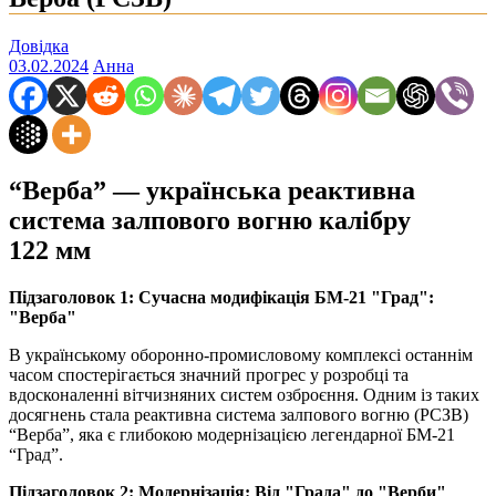
Довідка
03.02.2024
Анна
“Верба” — українська реактивна
система залпового вогню калібру
122 мм
Підзаголовок 1: Сучасна модифікація БМ-21 "Град":
"Верба"
В українському оборонно-промисловому комплексі останнім
часом спостерігається значний прогрес у розробці та
вдосконаленні вітчизняних систем озброєння. Одним із таких
досягнень стала реактивна система залпового вогню (РСЗВ)
“Верба”, яка є глибокою модернізацією легендарної БМ-21
“Град”.
Підзаголовок 2: Модернізація: Від "Града" до "Верби"