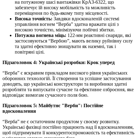
на потужному шасі вантажівки КрАЗ-6322, що
забезпечує їй високу мобільність та можливість
переміщення по будь-якому типу місцевості.
Висока точність:
Завдяки вдосконаленій системі
управління вогнем “Верба” здатна вражати цілі з
високою точністю, мінімізуючи побічні збитки.
Потужна вогнева міць:
122-мм реактивні снаряди, які
застосовуються “Вербою”, мають велику руйнівну силу
та здатні ефективно знищувати як наземні, так і
повітряні цілі.
Підзаголовок 4: Українські розробки: Крок уперед
“Верба” є яскравим прикладом високого рівня українських
оборонних технологій. Її створення та успішне застосування
доводять, що українські конструктори та виробники здатні
розробляти та випускати сучасне та ефективне озброєння, яке
відповідає вимогам сучасного поля бою.
Підзаголовок 5: Майбутнє "Верби": Постійне
вдосконалення
“Верба” не є остаточним продуктом у своєму розвитку.
Українські фахівці постійно працюють над її вдосконаленням,
щоб підтримувати її конкурентоспроможність та ефективність