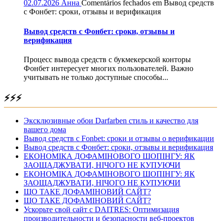
02.07.2026
Анна
Comentários fechados
em Вывод средств
с Фонбет: сроки, отзывы и верификация
Вывод средств с Фонбет: сроки, отзывы и
верификация
Процесс вывода средств с букмекерской конторы
Фонбет интересует многих пользователей. Важно
учитывать не только доступные способы...
⚡⚡⚡
Эксклюзивные обои Darfarben стиль и качество для
вашего дома
Вывод средств с Fonbet: сроки и отзывы о верификации
Вывод средств с Фонбет: сроки, отзывы и верификация
ЕКОНОМІКА ДОФАМІНОВОГО ШОПІНГУ: ЯК
ЗАОЩАДЖУВАТИ, НІЧОГО НЕ КУПУЮЧИ
ЕКОНОМІКА ДОФАМІНОВОГО ШОПІНГУ: ЯК
ЗАОЩАДЖУВАТИ, НІЧОГО НЕ КУПУЮЧИ
ЩО ТАКЕ ДОФАМІНОВИЙ САЙТ?
ЩО ТАКЕ ДОФАМІНОВИЙ САЙТ?
Ускорьте свой сайт с DAITRES: Оптимизация
производительности и безопасности веб-проектов