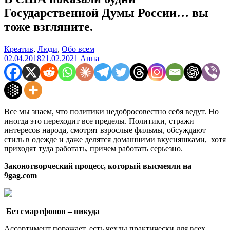
Государственной Думы России… вы
тоже взгляните.
Креатив
,
Люди
,
Обо всем
02.04.2018
21.02.2021
Анна
Все мы знаем, что политики недобросовестно себя ведут. Но
иногда это переходит все пределы. Политики, стражи
интересов народа, смотрят взрослые фильмы, обсуждают
стиль в одежде и даже делятся домашними вкусняшками, хотя
приходят туда работать, причем работать серьезно.
Законотворческий процесс, который высмеяли на
9gag.com
Без смартфонов – никуда
Ассортимент поражает, есть чехлы практически для всех