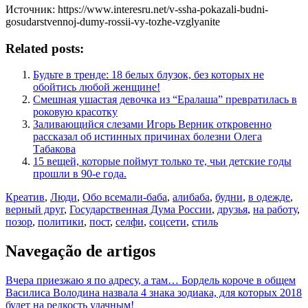
Источник: https://www.interesru.net/v-ssha-pokazali-budni-
gosudarstvennoj-dumy-rossii-vy-tozhe-vzglyanite
Related posts:
Будьте в тренде: 18 белых блузок, без которых не
обойтись любой женщине!
Смешная ушастая девочка из “Ералаша” превратилась в
роковую красотку
Заливающийся слезами Игорь Верник откровенно
рассказал об истинных причинах болезни Олега
Табакова
15 вещей, которые поймут только те, чьи детские годы
прошли в 90-е года.
Креатив
,
Люди
,
Обо всем
али-баба
,
алибаба
,
будни
,
в одежде
,
верный друг
,
Государственная Дума России
,
друзья
,
на работу
,
позор
,
политики
,
пост
,
селфи
,
соцсети
,
стиль
Navegação de artigos
Вчера приезжаю я по адресу, а там… Бордель короче в общем
Василиса Володина назвала 4 знака зодиака, для которых 2018
будет на редкость удачным!