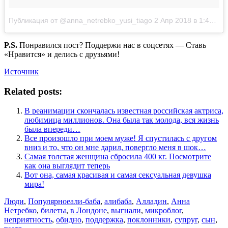
Публикация от @anna_netrebko_yusi_tiago
2 Апр 2018 в 1:49 PDT
P.S.
Понравился пост? Поддержи нас в соцсетях — Ставь
«Нравится» и делись с друзьями!
Источник
Related posts:
В реанимации скончалась известная российская актриса,
любимица миллионов. Она была так молода, вся жизнь
была впереди…
Все произошло при моем муже! Я спустилась с другом
вниз и то, что он мне дарил, повергло меня в шок…
Самая толстая женщина сбросила 400 кг. Посмотрите
как она выглядит теперь
Вот она, самая красивая и самая сексуальная девушка
мира!
Люди
,
Популярное
али-баба
,
алибаба
,
Алладин
,
Анна
Нетребко
,
билеты
,
в Лондоне
,
выгнали
,
микроблог
,
неприятность
,
обидно
,
поддержка
,
поклонники
,
супруг
,
сын
,