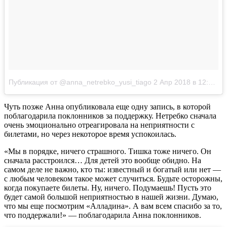
Публикация от @anna_netrebko_yusi_tiago
2 Апр 2018 в 12:15 PDT
Чуть позже Анна опубликовала еще одну запись, в которой
поблагодарила поклонников за поддержку. Нетребко сначала
очень эмоционально отреагировала на неприятности с
билетами, но через некоторое время успокоилась.
«Мы в порядке, ничего страшного. Тишка тоже ничего. Он
сначала расстроился… Для детей это вообще обидно. На
самом деле не важно, кто ты: известный и богатый или нет —
с любым человеком такое может случиться. Будьте осторожны,
когда покупаете билеты. Ну, ничего. Подумаешь! Пусть это
будет самой большой неприятностью в нашей жизни. Думаю,
что мы еще посмотрим «Алладина». А вам всем спасибо за то,
что поддержали!» — поблагодарила Анна поклонников.