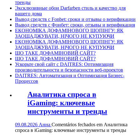
тренды
Эксклюзивные обои Darfarben стиль и качество для
вашего дома
Вывод средств с Fonbet: сроки и отзывы о верификации
Вывод средств с Фонбет: сроки, отзывы и верификация
ЕКОНОМІКА ДОФАМІНОВОГО ШОПІНГУ: ЯК
ЗАОЩАДЖУВАТИ, НІЧОГО НЕ КУПУЮЧИ
ЕКОНОМІКА ДОФАМІНОВОГО ШОПІНГУ: ЯК
ЗАОЩАДЖУВАТИ, НІЧОГО НЕ КУПУЮЧИ
ЩО ТАКЕ ДОФАМІНОВИЙ САЙТ?
ЩО ТАКЕ ДОФАМІНОВИЙ САЙТ?
Ускорьте свой сайт с DAITRES: Оптимизация
производительности и безопасности веб-проектов
DAITRES: Автоматизация и Оптимизация Бизнес-
Процессов
Аналитика спроса в
iGaming: ключевые
инструменты и тренды
09.08.2026
Анна
Comentários fechados
em Аналитика
спроса в iGaming: ключевые инструменты и тренды