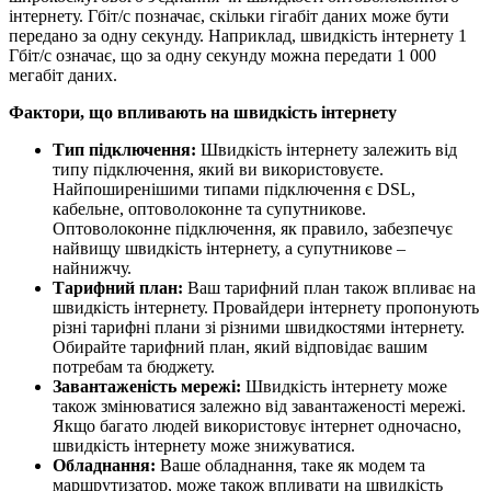
інтернету. Гбіт/с позначає, скільки гігабіт даних може бути
передано за одну секунду. Наприклад, швидкість інтернету 1
Гбіт/с означає, що за одну секунду можна передати 1 000
мегабіт даних.
Фактори, що впливають на швидкість інтернету
Тип підключення:
Швидкість інтернету залежить від
типу підключення, який ви використовуєте.
Найпоширенішими типами підключення є DSL,
кабельне, оптоволоконне та супутникове.
Оптоволоконне підключення, як правило, забезпечує
найвищу швидкість інтернету, а супутникове –
найнижчу.
Тарифний план:
Ваш тарифний план також впливає на
швидкість інтернету. Провайдери інтернету пропонують
різні тарифні плани зі різними швидкостями інтернету.
Обирайте тарифний план, який відповідає вашим
потребам та бюджету.
Завантаженість мережі:
Швидкість інтернету може
також змінюватися залежно від завантаженості мережі.
Якщо багато людей використовує інтернет одночасно,
швидкість інтернету може знижуватися.
Обладнання:
Ваше обладнання, таке як модем та
маршрутизатор, може також впливати на швидкість