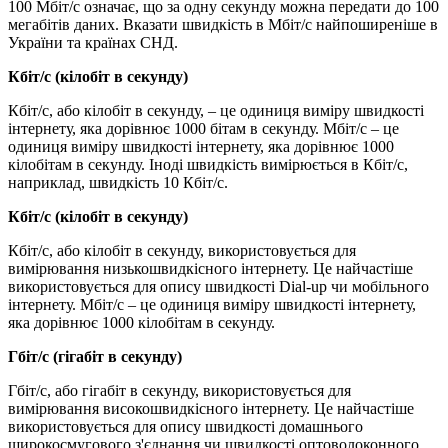
100 Мбіт/с означає, що за одну секунду можна передати до 100
мегабітів даних. Вказати швидкість в Мбіт/с найпоширеніше в
України та країнах СНД.
Кбіт/с (кілобіт в секунду)
Кбіт/с, або кілобіт в секунду, – це одиниця виміру швидкості
інтернету, яка дорівнює 1000 бітам в секунду. Мбіт/с – це
одиниця виміру швидкості інтернету, яка дорівнює 1000
кілобітам в секунду. Іноді швидкість вимірюється в Кбіт/с,
наприклад, швидкість 10 Кбіт/с.
Кбіт/с (кілобіт в секунду)
Кбіт/с, або кілобіт в секунду, використовується для
вимірювання низькошвидкісного інтернету. Це найчастіше
використовується для опису швидкості Dial-up чи мобільного
інтернету. Мбіт/с – це одиниця виміру швидкості інтернету,
яка дорівнює 1000 кілобітам в секунду.
Гбіт/с (гігабіт в секунду)
Гбіт/с, або гігабіт в секунду, використовується для
вимірювання високошвидкісного інтернету. Це найчастіше
використовується для опису швидкості домашнього
широкосмугового з'єднання чи швидкості оптоволоконного