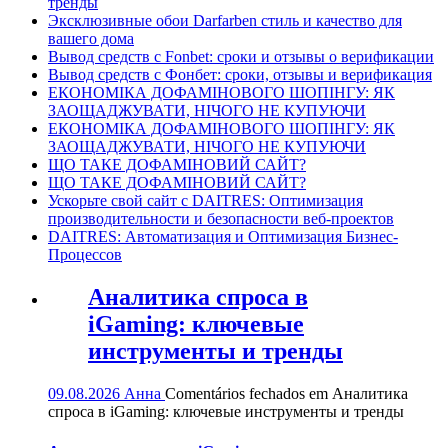
тренды
Эксклюзивные обои Darfarben стиль и качество для
вашего дома
Вывод средств с Fonbet: сроки и отзывы о верификации
Вывод средств с Фонбет: сроки, отзывы и верификация
ЕКОНОМІКА ДОФАМІНОВОГО ШОПІНГУ: ЯК
ЗАОЩАДЖУВАТИ, НІЧОГО НЕ КУПУЮЧИ
ЕКОНОМІКА ДОФАМІНОВОГО ШОПІНГУ: ЯК
ЗАОЩАДЖУВАТИ, НІЧОГО НЕ КУПУЮЧИ
ЩО ТАКЕ ДОФАМІНОВИЙ САЙТ?
ЩО ТАКЕ ДОФАМІНОВИЙ САЙТ?
Ускорьте свой сайт с DAITRES: Оптимизация
производительности и безопасности веб-проектов
DAITRES: Автоматизация и Оптимизация Бизнес-
Процессов
Аналитика спроса в
iGaming: ключевые
инструменты и тренды
09.08.2026
Анна
Comentários fechados
em Аналитика
спроса в iGaming: ключевые инструменты и тренды