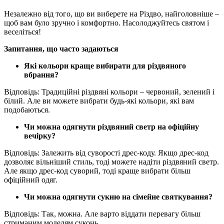
Незалежно від того, що ви виберете на Різдво, найголовніше –
щоб вам було зручно і комфортно. Насолоджуйтесь святом і
веселіться!
Запитання, що часто задаються
Які кольори краще вибирати для різдвяного
вбрання?
Відповідь: Традиційні різдвяні кольори – червоний, зелений і
білий. Але ви можете вибрати будь-які кольори, які вам
подобаються.
Чи можна одягнути різдвяний светр на офіційну
вечірку?
Відповідь: Залежить від суворості дрес-коду. Якщо дрес-код
дозволяє вільніший стиль, тоді можете надіти різдвяний светр.
Але якщо дрес-код суворий, тоді краще вибрати більш
офіційний одяг.
Чи можна одягнути сукню на сімейне святкування?
Відповідь: Так, можна. Але варто віддати перевагу більш
стриманим моделям суконь.