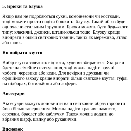
5. Брюки та блузка
Якщо вам не подобаються сукні, комбінезони чи костюми,
тоді можете просто надіти брюки та блузку. Такий образ буде
одночасно стильним і зручним. Брюки можуть бути будь-якого
типу: класичні, джинси, штани-кльош тощо. Блузку краще
вибирати з більш святкових тканин, таких як мереживо, атлас
або шовк.
Як вибрати взуття
Вибір взуття залежить від того, куди ви збираєтеся. Якщо ви
йдете на сімейне святкування, тоді можна надіти зручні
чоботи, черевики або кеди. Для вечірки з друзями чи
офіційного заходу краще вибрати більш святкове взуття: туфлі
на підборах, ботильйони або лофери.
Аксесуари
Аксесуари можуть доповнити ваш святковий образ і зробити
його більш завершеним. Можна надіти красиве намисто,
сережки, браслет або каблучку. Також можна додати до
вбрання шарф, шапку або рукавички.
Висновок