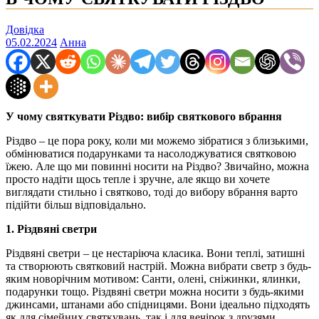
Довідка
05.02.2024
Анна
У чому святкувати Різдво: вибір святкового вбрання
Різдво – це пора року, коли ми можемо зібратися з близькими,
обмінюватися подарунками та насолоджуватися святковою
їжею. Але що ми повинні носити на Різдво? Звичайно, можна
просто надіти щось тепле і зручне, але якщо ви хочете
виглядати стильно і святково, тоді до вибору вбрання варто
підійти більш відповідально.
1. Різдвяні светри
Різдвяні светри – це нестаріюча класика. Вони теплі, затишні
та створюють святковий настрій. Можна вибрати светр з будь-
яким новорічним мотивом: Санти, олені, сніжинки, ялинки,
подарунки тощо. Різдвяні светри можна носити з будь-якими
джинсами, штанами або спідницями. Вони ідеально підходять
як для сімейних святкувань, так і для вечірок з друзями.