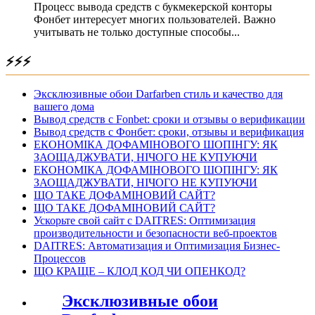
Процесс вывода средств с букмекерской конторы
Фонбет интересует многих пользователей. Важно
учитывать не только доступные способы...
⚡⚡⚡
Эксклюзивные обои Darfarben стиль и качество для
вашего дома
Вывод средств с Fonbet: сроки и отзывы о верификации
Вывод средств с Фонбет: сроки, отзывы и верификация
ЕКОНОМІКА ДОФАМІНОВОГО ШОПІНГУ: ЯК
ЗАОЩАДЖУВАТИ, НІЧОГО НЕ КУПУЮЧИ
ЕКОНОМІКА ДОФАМІНОВОГО ШОПІНГУ: ЯК
ЗАОЩАДЖУВАТИ, НІЧОГО НЕ КУПУЮЧИ
ЩО ТАКЕ ДОФАМІНОВИЙ САЙТ?
ЩО ТАКЕ ДОФАМІНОВИЙ САЙТ?
Ускорьте свой сайт с DAITRES: Оптимизация
производительности и безопасности веб-проектов
DAITRES: Автоматизация и Оптимизация Бизнес-
Процессов
ЩО КРАЩЕ – КЛОД КОД ЧИ ОПЕНКОД?
Эксклюзивные обои