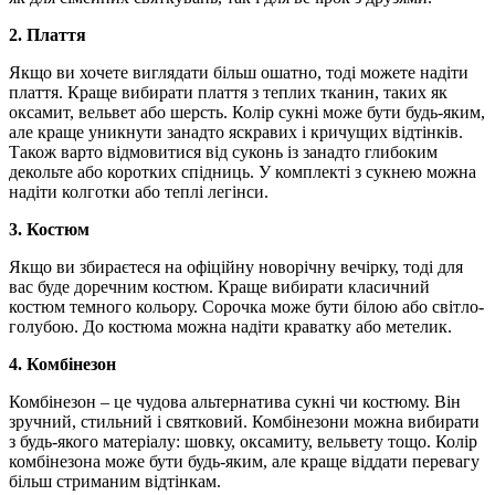
2. Плаття
Якщо ви хочете виглядати більш ошатно, тоді можете надіти
плаття. Краще вибирати плаття з теплих тканин, таких як
оксамит, вельвет або шерсть. Колір сукні може бути будь-яким,
але краще уникнути занадто яскравих і кричущих відтінків.
Також варто відмовитися від суконь із занадто глибоким
декольте або коротких спідниць. У комплекті з сукнею можна
надіти колготки або теплі легінси.
3. Костюм
Якщо ви збираєтеся на офіційну новорічну вечірку, тоді для
вас буде доречним костюм. Краще вибирати класичний
костюм темного кольору. Сорочка може бути білою або світло-
голубою. До костюма можна надіти краватку або метелик.
4. Комбінезон
Комбінезон – це чудова альтернатива сукні чи костюму. Він
зручний, стильний і святковий. Комбінезони можна вибирати
з будь-якого матеріалу: шовку, оксамиту, вельвету тощо. Колір
комбінезона може бути будь-яким, але краще віддати перевагу
більш стриманим відтінкам.