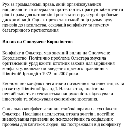
Рух за громадянські права, який організовувалися
націоналісти та ліберальні протестанти, прагнув забезпечити
рівні права для католиків і розв'язати структурні проблеми
дискримінації. Однак протестантський опір цьому руху
призвів до насильства, ескалації конфлікту та початку
багаторічного протистояння.
Вплив на Сполучене Королівство
Конфлікт в Ольстері мав значний вплив на Сполучене
Королівство. Політично проблема Ольстера змусила
британський уряд вжити істотних заходів для вирішення
конфлікту, включаючи введення прямого правління в
Північній Ірландії з 1972 по 2007 роки.
Економічно конфлікт негативно позначився на інвестиціях та
розвитку Північної Ірландії. Насильство, політична
нестабільність та сектантська напруженість відлякували
інвесторів та обмежували економічне зростання.
Соціально конфлікт залишив глибокі шрами на суспільстві
Ольстера. Наслідки насильства, втрата життів і постійне
знедобування призвели до психологічних та соціальних
проблем для багатьох людей, які постраждали від конфлікту.