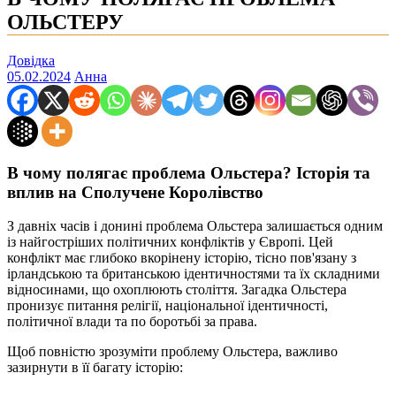
ОЛЬСТЕРУ
Довідка
05.02.2024
Анна
В чому полягає проблема Ольстера? Історія та
вплив на Сполучене Королівство
З давніх часів і донині проблема Ольстера залишається одним
із найгостріших політичних конфліктів у Європі. Цей
конфлікт має глибоко вкорінену історію, тісно пов'язану з
ірландською та британською ідентичностями та їх складними
відносинами, що охоплюють століття. Загадка Ольстера
пронизує питання релігії, національної ідентичності,
політичної влади та по боротьбі за права.
Щоб повністю зрозуміти проблему Ольстера, важливо
зазирнути в її багату історію: