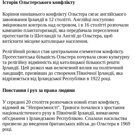
Історія Ольстерського конфлікту
Коріння нинішнього конфлікту Ольстера сягає англійського
завоювання Ірландії в 12 столітті. Англійці поступово
зміцнювали контроль над островом, і в 16 столітті розпочали
кампанію плантаторизації, яка передбачала переселення
протестантів із Шотландії та Англії до Ольстера, щоб
витіснити місцеве католицьке населення.
Релігійний розкол став центральним елементом конфлікту.
Протестантська більшість Ольстера почувала свою культурну
та релігійну відмінність від католицької більшості решти
Ірландії. Цей розкол мав величезний вплив на політичний
ландшафт, призвівши до створення Північної Ірландії, яка
відрізняється від Ірландської Республіки в 1922 році.
Повстання і рух за права людини
У середині 20 століття розпочався новий етап конфлікту,
відомий як "Неприємності". Тривоги почалися з зростання
націоналістичного руху в Північній Ірландії, вимагаючи
об'єднання з Ірландською Республікою. Спалахи насильства
призвели до введення британських військ до Ольстера в 1969
році.