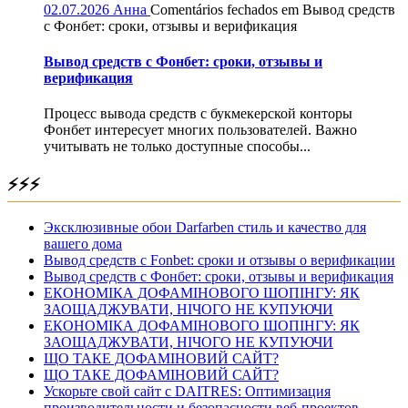
02.07.2026
Анна
Comentários fechados
em Вывод средств
с Фонбет: сроки, отзывы и верификация
Вывод средств с Фонбет: сроки, отзывы и
верификация
Процесс вывода средств с букмекерской конторы
Фонбет интересует многих пользователей. Важно
учитывать не только доступные способы...
⚡⚡⚡
Эксклюзивные обои Darfarben стиль и качество для
вашего дома
Вывод средств с Fonbet: сроки и отзывы о верификации
Вывод средств с Фонбет: сроки, отзывы и верификация
ЕКОНОМІКА ДОФАМІНОВОГО ШОПІНГУ: ЯК
ЗАОЩАДЖУВАТИ, НІЧОГО НЕ КУПУЮЧИ
ЕКОНОМІКА ДОФАМІНОВОГО ШОПІНГУ: ЯК
ЗАОЩАДЖУВАТИ, НІЧОГО НЕ КУПУЮЧИ
ЩО ТАКЕ ДОФАМІНОВИЙ САЙТ?
ЩО ТАКЕ ДОФАМІНОВИЙ САЙТ?
Ускорьте свой сайт с DAITRES: Оптимизация
производительности и безопасности веб-проектов