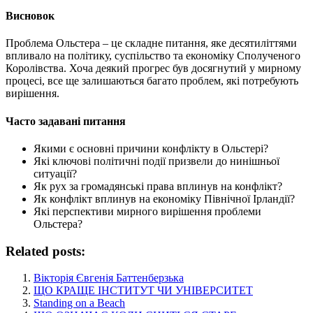
Висновок
Проблема Ольстера – це складне питання, яке десятиліттями
впливало на політику, суспільство та економіку Сполученого
Королівства. Хоча деякий прогрес був досягнутий у мирному
процесі, все ще залишаються багато проблем, які потребують
вирішення.
Часто задавані питання
Якими є основні причини конфлікту в Ольстері?
Які ключові політичні події призвели до нинішньої
ситуації?
Як рух за громадянські права вплинув на конфлікт?
Як конфлікт вплинув на економіку Північної Ірландії?
Які перспективи мирного вирішення проблеми
Ольстера?
Related posts:
Вікторія Євгенія Баттенберзька
ЩО КРАЩЕ ІНСТИТУТ ЧИ УНІВЕРСИТЕТ
Standing on a Beach