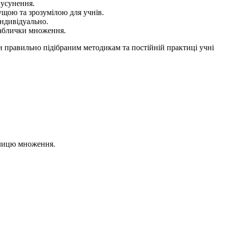
 усунення.
ущою та зрозумілою для учнів.
індивідуально.
таблички множення.
и правильно підібраним методикам та постійній практиці учні
аблицю множення.