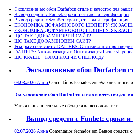
Эксклюзивные обои Darfarben стиль и качество для вашег
Вывод средств с Fonbet: сроки и отзывы о верификации
Вывод средств с Фонбет: сроки, отзывы и верификация
ЕКОНОМІКА ДОФАМІНОВОГО ШОПІНГУ: ЯК ЗАОЩ
ЕКОНОМІКА ДОФАМІНОВОГО ШОПІНГУ: ЯК ЗАОЩ
ЩО ТАКЕ ДОФАМІНОВИЙ САЙТ?
ЩО ТАКЕ ДОФАМІНОВИЙ САЙТ?
Ускорьте свой сайт с DAITRES: Оптимизация производит
DAITRES: Автоматизация и Оптимизация Бизнес-Процес
ЩО КРАЩЕ – КЛОД КОД ЧИ ОПЕНКОД?
Эксклюзивные обои Darfarben ст
04.08.2026
Анна
Comentários fechados
em Эксклюзивные обо
Эксклюзивные обои Darfarben стиль и качество для в
Уникальные и стильные обои для вашего дома или...
Вывод средств с Fonbet: сроки 
02.07.2026
Анна
Comentários fechados
em Вывод средств с 