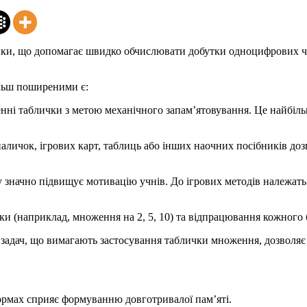
ки, що допомагає швидко обчислювати добутки одноцифрових чис
ільш поширеними є:
нні таблички з метою механічного запам’ятовування. Це найбіль
аличок, ігрових карт, таблиць або інших наочних посібників до
 значно підвищує мотивацію учнів. До ігрових методів належать:
локи (наприклад, множення на 2, 5, 10) та відпрацювання кожно
адач, що вимагають застосування таблички множення, дозволяє пе
формах сприяє формуванню довготривалої пам’яті.