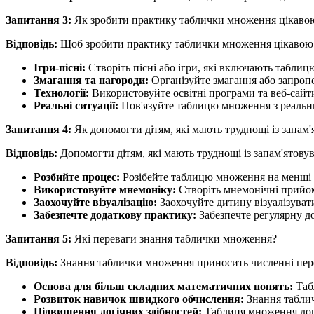
Запитання 3:
Як зробити практику таблички множення цікаво
Відповідь:
Щоб зробити практику таблички множення цікавою т
Ігри-пісні:
Створіть пісні або ігри, які включають табли
Змагання та нагороди:
Організуйте змагання або запроп
Технології:
Використовуйте освітні програми та веб-сайт
Реальні ситуації:
Пов'язуйте таблицю множення з реальни
Запитання 4:
Як допомогти дітям, які мають труднощі із запа
Відповідь:
Допомогти дітям, які мають труднощі із запам'ятов
Розбийте процес:
Розібейте таблицю множення на менші ча
Використовуйте мнемоніку:
Створіть мнемонічні прийом
Заохочуйте візуалізацію:
Заохочуйте дитину візуалізувати
Забезпечте додаткову практику:
Забезпечте регулярну д
Запитання 5:
Які переваги знання таблички множення?
Відповідь:
Знання таблички множення приносить численні пер
Основа для більш складних математичних понять:
Табл
Розвиток навичок швидкого обчислення:
Знання таблич
Підвищення логічних здібностей:
Таблиця множення допом