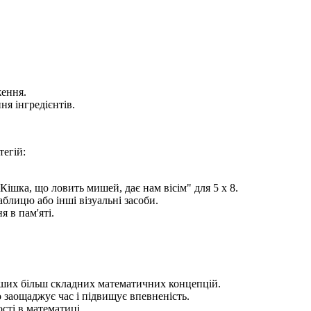
ження.
я інгредієнтів.
егій:
шка, що ловить мишей, дає нам вісім" для 5 x 8.
блицю або інші візуальні засоби.
 в пам'яті.
нших більш складних математичних концепцій.
заощаджує час і підвищує впевненість.
сті в математиці.