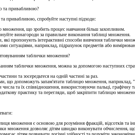
ю та привабливою?
а привабливою, спробуйте наступні підходи:
цю множення, що зробить процес навчання більш захопливим.
онуйте винагороди за правильне виконання таблиці множення.
и, які пропонують інтерактивні способи вивчення таблички мно
ми ситуаціями, наприклад, підрахунок предметів або вимірюванн
м'ятовуванням таблички множення?
уванням таблички множення, можна за допомогою наступних страт
стини та зосередьтеся на одній частині за раз.
и, що допоможуть запам'ятати таблицю множення, наприклад, "Кі
 числа та їх співвідношення, використовуючи пальці, графічну та
одаткову практику та перегляди, щоб закріпити таблицю множення
еваги:
иця множення є основою для розуміння фракцій, відсотків та і
ки множення дозволяє дітям швидко виконувати обчислення, що 
агає дітям розвивати логічні здібності та розуміти закономірно