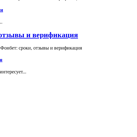
ии
..
, отзывы и верификация
 Фонбет: сроки, отзывы и верификация
я
нтересует...