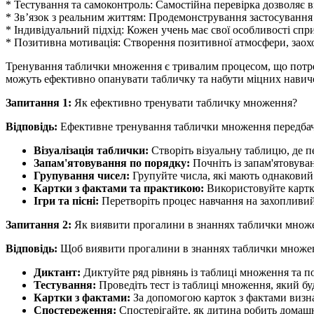
* Тестування та самоконтроль: Самостійна перевірка дозволяє в
* Зв’язок з реальним життям: Продемонстрування застосування
* Індивідуальний підхід: Кожен учень має свої особливості сп
* Позитивна мотивація: Створення позитивної атмосфери, заох
Тренування таблички множення є тривалим процесом, що потребу
можуть ефективно опанувати табличку та набути міцних навич
Запитання 1:
Як ефективно тренувати табличку множення?
Відповідь:
Ефективне тренування таблички множення передбач
Візуалізація таблички:
Створіть візуальну таблицю, де п
Запам'ятовування по порядку:
Почніть із запам'ятовува
Групування чисел:
Групуйте числа, які мають однаковий ре
Картки з фактами та практикою:
Використовуйте картки
Ігри та пісні:
Перетворіть процес навчання на захопливий
Запитання 2:
Як виявити прогалини в знаннях таблички множ
Відповідь:
Щоб виявити прогалини в знаннях таблички множенн
Диктант:
Диктуйте ряд рівнянь із таблиці множення та по
Тестування:
Проведіть тест із таблиці множення, який бу
Картки з фактами:
За допомогою карток з фактами визна
Спостереження:
Спостерігайте, як дитина робить домашні