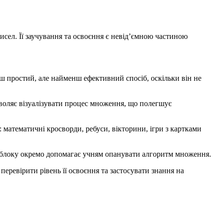
ел. Її заучування та освоєння є невід’ємною частиною
ш простий, але найменш ефективний спосіб, оскільки він не
зволяє візуалізувати процес множення, що полегшує
 математичні кросворди, ребуси, вікторини, ігри з картками
го блоку окремо допомагає учням опанувати алгоритм множення.
ревірити рівень її освоєння та застосувати знання на