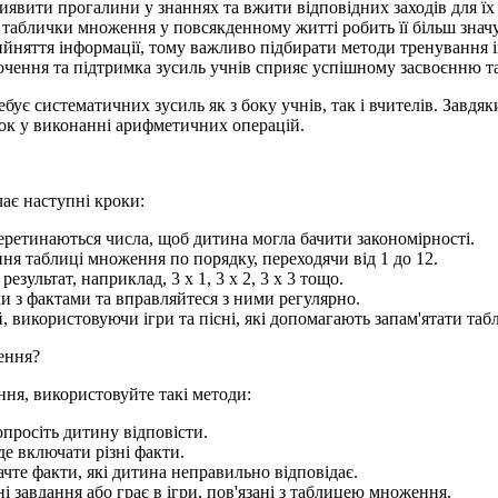
иявити прогалини у знаннях та вжити відповідних заходів для їх
 таблички множення у повсякденному житті робить її більш знач
рийняття інформації, тому важливо підбирати методи тренування 
очення та підтримка зусиль учнів сприяє успішному засвоєнню 
є систематичних зусиль як з боку учнів, так і вчителів. Завдяк
ок у виконанні арифметичних операцій.
ає наступні кроки:
еретинаються числа, щоб дитина могла бачити закономірності.
ння таблиці множення по порядку, переходячи від 1 до 12.
зультат, наприклад, 3 x 1, 3 x 2, 3 x 3 тощо.
 з фактами та вправляйтеся з ними регулярно.
, використовуючи ігри та пісні, які допомагають запам'ятати т
ення?
я, використовуйте такі методи:
просіть дитину відповісти.
де включати різні факти.
чте факти, які дитина неправильно відповідає.
 завдання або грає в ігри, пов'язані з таблицею множення.