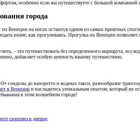
фортом, особенно если вы путешествуете с большой компанией и
ования города
по Венеции на ногах остаются одним из самых приятных способ
дать иначе, как прогуливаясь. Прогулка по Венеции позволяет н
ть, – это путешествовать без определенного маршрута, исследу
омненно, добавляет особую ценность вашему путешествию.
От гондолы до вапоретто и водных такси, разнообразие трансп
орт в Венеции
и насладитесь уникальным опытом, который не ос
ебывания в этом волшебном городе!
тот сюрприз в дверце