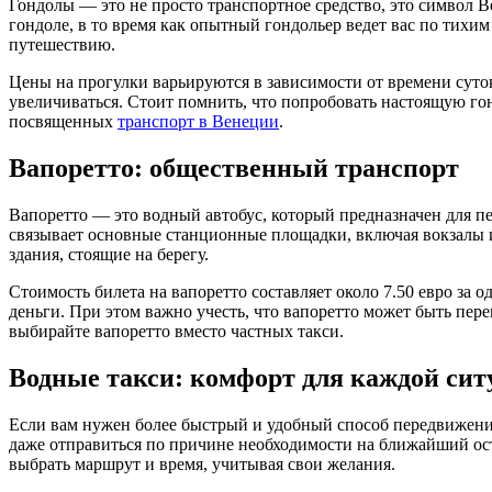
Гондолы — это не просто транспортное средство, это символ В
гондоле, в то время как опытный гондольер ведет вас по тихи
путешествию.
Цены на прогулки варьируются в зависимости от времени суток
увеличиваться. Стоит помнить, что попробовать настоящую го
посвященных
транспорт в Венеции
.
Вапоретто: общественный транспорт
Вапоретто — это водный автобус, который предназначен для п
связывает основные станционные площадки, включая вокзалы и
здания, стоящие на берегу.
Стоимость билета на вапоретто составляет около 7.50 евро за
деньги. При этом важно учесть, что вапоретто может быть пер
выбирайте вапоретто вместо частных такси.
Водные такси: комфорт для каждой сит
Если вам нужен более быстрый и удобный способ передвижения
даже отправиться по причине необходимости на ближайший остро
выбрать маршрут и время, учитывая свои желания.