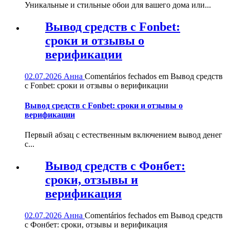
Уникальные и стильные обои для вашего дома или...
Вывод средств с Fonbet:
сроки и отзывы о
верификации
02.07.2026
Анна
Comentários fechados
em Вывод средств
с Fonbet: сроки и отзывы о верификации
Вывод средств с Fonbet: сроки и отзывы о
верификации
Первый абзац с естественным включением вывод денег
с...
Вывод средств с Фонбет:
сроки, отзывы и
верификация
02.07.2026
Анна
Comentários fechados
em Вывод средств
с Фонбет: сроки, отзывы и верификация