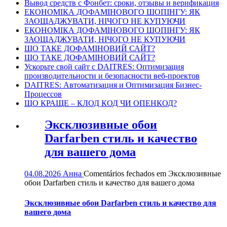
Вывод средств с Фонбет: сроки, отзывы и верификация
ЕКОНОМІКА ДОФАМІНОВОГО ШОПІНГУ: ЯК
ЗАОЩАДЖУВАТИ, НІЧОГО НЕ КУПУЮЧИ
ЕКОНОМІКА ДОФАМІНОВОГО ШОПІНГУ: ЯК
ЗАОЩАДЖУВАТИ, НІЧОГО НЕ КУПУЮЧИ
ЩО ТАКЕ ДОФАМІНОВИЙ САЙТ?
ЩО ТАКЕ ДОФАМІНОВИЙ САЙТ?
Ускорьте свой сайт с DAITRES: Оптимизация
производительности и безопасности веб-проектов
DAITRES: Автоматизация и Оптимизация Бизнес-
Процессов
ЩО КРАЩЕ – КЛОД КОД ЧИ ОПЕНКОД?
Эксклюзивные обои
Darfarben стиль и качество
для вашего дома
04.08.2026
Анна
Comentários fechados
em Эксклюзивные
обои Darfarben стиль и качество для вашего дома
Эксклюзивные обои Darfarben стиль и качество для
вашего дома