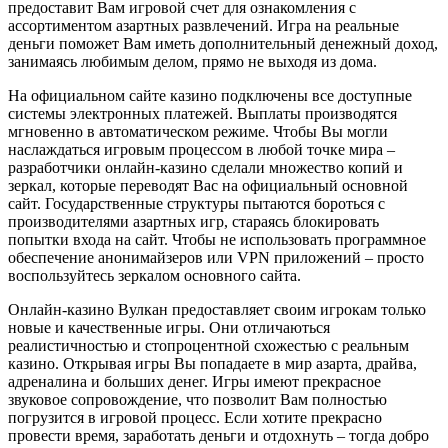
предоставит Вам игровой счет для ознакомления с
ассортиментом азартных развлечений. Игра на реальные
деньги поможет Вам иметь дополнительный денежный доход,
занимаясь любимым делом, прямо не выходя из дома.
На официальном сайте казино подключены все доступные
системы электронных платежей. Выплаты производятся
мгновенно в автоматическом режиме. Чтобы Вы могли
наслаждаться игровым процессом в любой точке мира –
разработчики онлайн-казино сделали множество копий и
зеркал, которые переводят Вас на официальный основной
сайт. Государственные структуры пытаются бороться с
производителями азартных игр, стараясь блокировать
попытки входа на сайт. Чтобы не использовать программное
обеспечение анонимайзеров или VPN приложений – просто
воспользуйтесь зеркалом основного сайта.
Онлайн-казино Вулкан предоставляет своим игрокам только
новые и качественные игры. Они отличаються
реалистичностью и стопроцентной схожестью с реальным
казино. Открывая игры Вы попадаете в мир азарта, драйва,
адреналина и больших денег. Игры имеют прекрасное
звуковое сопровождение, что позволит Вам полностью
погрузится в игровой процесс. Если хотите прекрасно
провести время, заработать деньги и отдохнуть – тогда добро