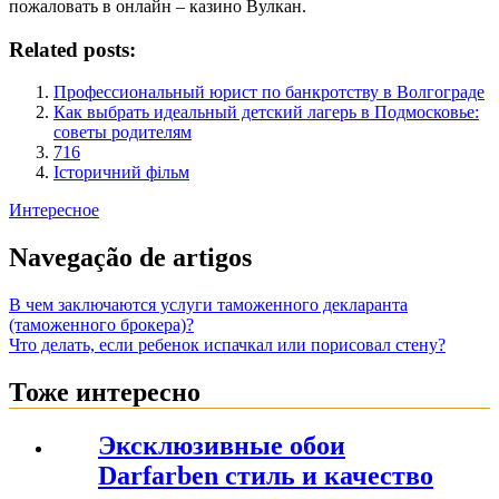
пожаловать в онлайн – казино Вулкан.
Related posts:
Профессиональный юрист по банкротству в Волгограде
Как выбрать идеальный детский лагерь в Подмосковье:
советы родителям
716
Історичний фільм
Интересное
Navegação de artigos
В чем заключаются услуги таможенного декларанта
(таможенного брокера)?
Что делать, если ребенок испачкал или порисовал стену?
Тоже интересно
Эксклюзивные обои
Darfarben стиль и качество