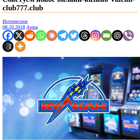
club777.club
Интересное
08.10.2018
Анна