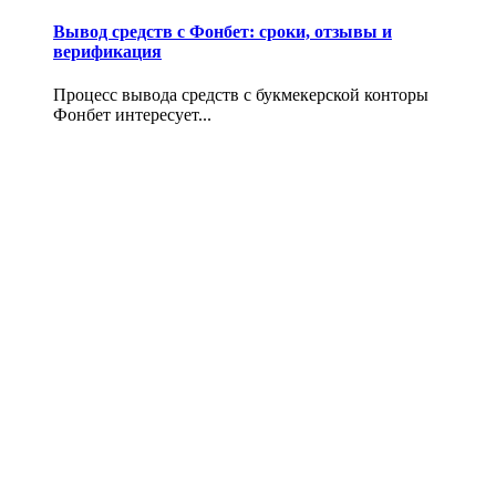
Вывод средств с Фонбет: сроки, отзывы и
верификация
Процесс вывода средств с букмекерской конторы
Фонбет интересует...