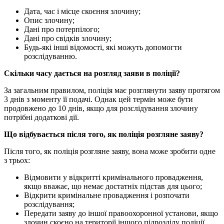
Дата, час і місце скоєння злочину;
Опис злочину;
Дані про потерпілого;
Дані про свідків злочину;
Будь-які інші відомості, які можуть допомогти
розслідуванню.
Скільки часу дається на розгляд заяви в поліції?
За загальним правилом, поліція має розглянути заяву протягом
3 днів з моменту її подачі. Однак цей термін може бути
продовжено до 10 днів, якщо для розслідування злочину
потрібні додаткові дії.
Що відбувається після того, як поліція розгляне заяву?
Після того, як поліція розгляне заяву, вона може зробити одне
з трьох:
Відмовити у відкритті кримінального провадження,
якщо вважає, що немає достатніх підстав для цього;
Відкрити кримінальне провадження і розпочати
розслідування;
Передати заяву до іншої правоохоронної установи, якщо
злочин скоєно на території іншого підрозділу поліції.