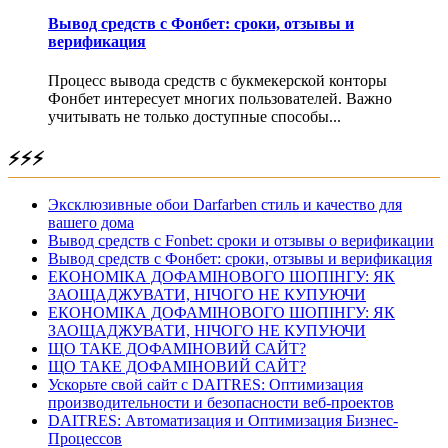
Вывод средств с Фонбет: сроки, отзывы и
верификация
Процесс вывода средств с букмекерской конторы
Фонбет интересует многих пользователей. Важно
учитывать не только доступные способы...
⚡⚡⚡
Эксклюзивные обои Darfarben стиль и качество для
вашего дома
Вывод средств с Fonbet: сроки и отзывы о верификации
Вывод средств с Фонбет: сроки, отзывы и верификация
ЕКОНОМІКА ДОФАМІНОВОГО ШОПІНГУ: ЯК
ЗАОЩАДЖУВАТИ, НІЧОГО НЕ КУПУЮЧИ
ЕКОНОМІКА ДОФАМІНОВОГО ШОПІНГУ: ЯК
ЗАОЩАДЖУВАТИ, НІЧОГО НЕ КУПУЮЧИ
ЩО ТАКЕ ДОФАМІНОВИЙ САЙТ?
ЩО ТАКЕ ДОФАМІНОВИЙ САЙТ?
Ускорьте свой сайт с DAITRES: Оптимизация
производительности и безопасности веб-проектов
DAITRES: Автоматизация и Оптимизация Бизнес-
Процессов