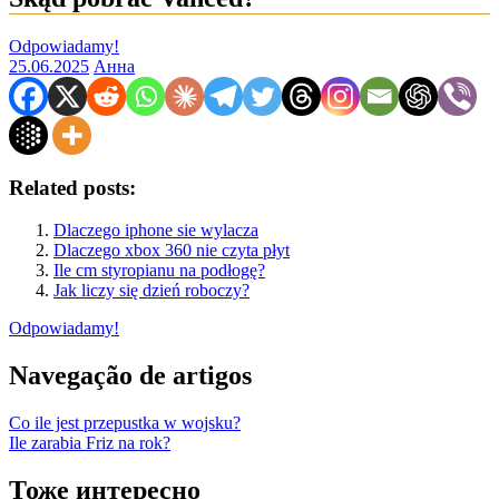
Odpowiadamy!
25.06.2025
Анна
Related posts:
Dlaczego iphone sie wylacza
Dlaczego xbox 360 nie czyta płyt
Ile cm styropianu na podłogę?
Jak liczy się dzień roboczy?
Odpowiadamy!
Navegação de artigos
Co ile jest przepustka w wojsku?
Ile zarabia Friz na rok?
Тоже интересно