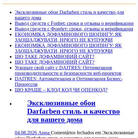
Эксклюзивные обои Darfarben стиль и качество для
вашего дома
Вывод средств с Fonbet: сроки и отзывы о верификации
Вывод средств с Фонбет: сроки, отзывы и верификация
ЕКОНОМІКА ДОФАМІНОВОГО ШОПІНГУ: ЯК
ЗАОЩАДЖУВАТИ, НІЧОГО НЕ КУПУЮЧИ
ЕКОНОМІКА ДОФАМІНОВОГО ШОПІНГУ: ЯК
ЗАОЩАДЖУВАТИ, НІЧОГО НЕ КУПУЮЧИ
ЩО ТАКЕ ДОФАМІНОВИЙ САЙТ?
ЩО ТАКЕ ДОФАМІНОВИЙ САЙТ?
Ускорьте свой сайт с DAITRES: Оптимизация
производительности и безопасности веб-проектов
DAITRES: Автоматизация и Оптимизация Бизнес-
Процессов
ЩО КРАЩЕ – КЛОД КОД ЧИ ОПЕНКОД?
Эксклюзивные обои
Darfarben стиль и качество
для вашего дома
04.08.2026
Анна
Comentários fechados
em Эксклюзивные