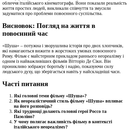
обличчя італійського кінематографа. Вони показали реальність
життя простих людей, викликали співчуття та змусили
задуматися про проблеми повоєнного суспільства.
Висновок: Погляд на життя в
повоєнний час
«Шуша» – потужна і зворушлива історія про двох хлопчиків,
які намагаються вижити в жорстоких умовах повоєнного
Риму. Фільм є майстерним прикладом раннього неореалізму і
одним із найважливіших фільмів Вітторіо Де Сіки. Він
проникливо зображує боротьбу і надію, показуючи силу
людського духу, що зберігається навіть у найскладніші часи.
Часті питання
Які головні теми фільму «Шуша»?
Як неореалістичний стиль фільму «Шуша» впливає
на його розповідь?
Які труднощі долають головні герої Россо та
Пазоліно?
У чому полягає важливість фільму в контексті
італійського неореалізму?