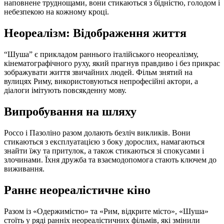
наповнене труднощами, вони стикаються з бідністю, голодом і
небезпекою на кожному кроці.
Неореалізм: Відображення життя
“Шуша” є прикладом раннього італійського неореалізму,
кінематографічного руху, який прагнув правдиво і без прикрас
зображувати життя звичайних людей. Фільм знятий на
вулицях Риму, використовуються непрофесійні актори, а
діалоги імітують повсякденну мову.
Випробування на шляху
Россо і Пазоліно разом долають безліч викликів. Вони
стикаються з експлуатацією з боку дорослих, намагаються
знайти їжу та притулок, а також стикаються зі спокусами і
злочинами. Їхня дружба та взаємодопомога стають ключем до
виживання.
Раннє неореалістичне кіно
Разом із «Одержимістю» та «Рим, відкрите місто», «Шуша»
стоїть у ряді ранніх неореалістичних фільмів, які змінили