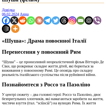
Довідка
06.02.2024
Анна
«Шуша»: Драма повоєнної Італії
Перенесення у повоєнний Рим
“Шуша” – це пронизливий неореалістичний фільм Вітторіо Де
Сіки, що розкриває складне життя дітей, які борються за
виживання у повоєнному Римі. Це оповідь про складну
реальність італійського суспільства після руйнівної війни.
Познайомтеся з Россо та Пазоліно
У центрі сюжету – два головні герої: Россо та Пазоліно, двоє
безпритульних хлопчиків, які намагаються заробити на життя,
чистячи взуття (італ. “sciùscià”) на вулицях Рима. Їх життя