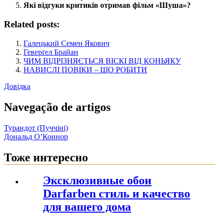
Які відгуки критиків отримав фільм «Шуша»?
Related posts:
Галецький Семен Якович
Геверґел Брайан
ЧИМ ВІДРІЗНЯЄТЬСЯ ВІСКІ ВІД КОНЬЯКУ
НАВИСЛІ ПОВІКИ – ЩО РОБИТИ
Довідка
Navegação de artigos
Турандот (Пуччіні)
Дональд О’Коннор
Тоже интересно
Эксклюзивные обои
Darfarben стиль и качество
для вашего дома