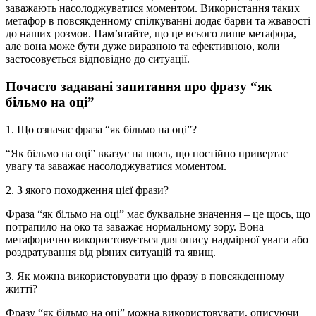
заважають насолоджуватися моментом. Використання таких
метафор в повсякденному спілкуванні додає барви та жвавості
до наших розмов. Пам’ятайте, що це всього лише метафора,
але вона може бути дуже виразною та ефективною, коли
застосовується відповідно до ситуації.
Почасто задавані запитання про фразу “як
більмо на оці”
1. Що означає фраза “як більмо на оці”?
“Як більмо на оці” вказує на щось, що постійно привертає
увагу та заважає насолоджуватися моментом.
2. З якого походження цієї фрази?
Фраза “як більмо на оці” має буквальне значення – це щось, що
потрапило на око та заважає нормальному зору. Вона
метафорично використовується для опису надмірної уваги або
роздратування від різних ситуацій та явищ.
3. Як можна використовувати цю фразу в повсякденному
житті?
Фразу “як більмо на оці” можна використовувати, описуючи