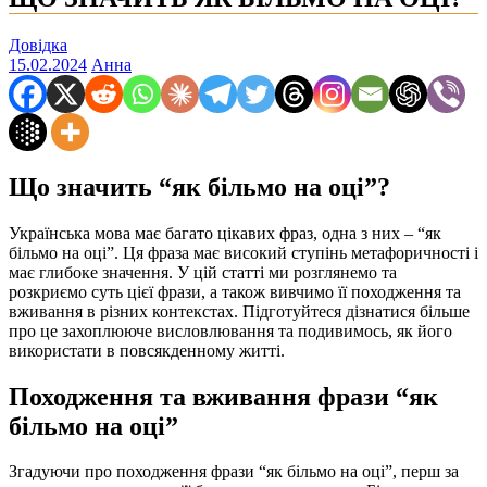
Довідка
15.02.2024
Анна
Що значить “як більмо на оці”?
Українська мова має багато цікавих фраз, одна з них – “як
більмо на оці”. Ця фраза має високий ступінь метафоричності і
має глибоке значення. У цій статті ми розглянемо та
розкриємо суть цієї фрази, а також вивчимо її походження та
вживання в різних контекстах. Підготуйтеся дізнатися більше
про це захоплююче висловлювання та подивимось, як його
використати в повсякденному житті.
Походження та вживання фрази “як
більмо на оці”
Згадуючи про походження фрази “як більмо на оці”, перш за