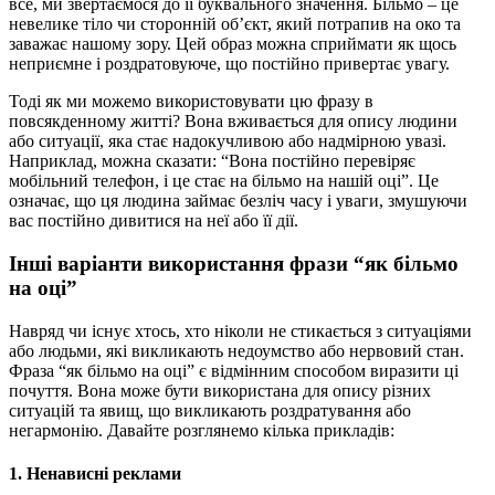
все, ми звертаємося до її буквального значення. Більмо – це
невелике тіло чи сторонній об’єкт, який потрапив на око та
заважає нашому зору. Цей образ можна сприймати як щось
неприємне і роздратовуюче, що постійно привертає увагу.
Тоді як ми можемо використовувати цю фразу в
повсякденному житті? Вона вживається для опису людини
або ситуації, яка стає надокучливою або надмірною увазі.
Наприклад, можна сказати: “Вона постійно перевіряє
мобільний телефон, і це стає на більмо на нашій оці”. Це
означає, що ця людина займає безліч часу і уваги, змушуючи
вас постійно дивитися на неї або її дії.
Інші варіанти використання фрази “як більмо
на оці”
Навряд чи існує хтось, хто ніколи не стикається з ситуаціями
або людьми, які викликають недоумство або нервовий стан.
Фраза “як більмо на оці” є відмінним способом виразити ці
почуття. Вона може бути використана для опису різних
ситуацій та явищ, що викликають роздратування або
негармонію. Давайте розглянемо кілька прикладів:
1. Ненависні реклами