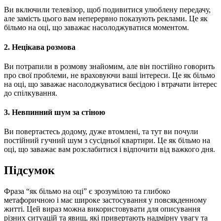
Ви включили телевізор, щоб подивитися улюблену передачу,
але замість цього вам неперервно показують реклами. Це як
більмо на оці, що заважає насолоджуватися моментом.
2. Нецікава розмова
Ви потрапили в розмову знайомим, але він постійно говорить
про свої проблеми, не враховуючи ваші інтереси. Це як більмо
на оці, що заважає насолоджуватися бесідою і втрачати інтерес
до спілкування.
3. Невпинний шум за стіною
Ви повертаєтесь додому, дуже втомлені, та тут ви почули
постійний гучний шум з сусідньої квартири. Це як більмо на
оці, що заважає вам розслабитися і відпочити від важкого дня.
Підсумок
Фраза “як більмо на оці” є зрозумілою та глибоко
метафоричною і має широке застосування у повсякденному
житті. Цей вираз можна використовувати для описування
різних ситуацій та явищ, які привертають надмірну увагу та