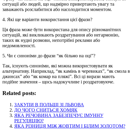
ситуації або людей, що надмірно привертають увагу та
заважають розслабитися або насолодитися моментом.
4. Які ще варіанти використання цієї фрази?
Ця фраза може бути використана для опису різноманітних
ситуацій, які викликають роздратування або негармонію,
таких як нудні розмови, непотрібні реклами або
недомовленості.
5. Чи є синоніми до фрази “як більмо на оці”?
Так, існують синоніми, які можна використовувати як
альтернативу. Наприклад, “як камінь в черевиках”, “як смола в
джинсах” або “як комар на пляжі”. Всі ці вирази мають
подібне значення – щось надокучливе і роздратовуюче.
Related posts:
ЗАКУПИ В ПОЛЬЩІ ЗІ ЛЬВОВА
ДО ЧОГО СНИТЬСЯ ХОМЯК
ЯКА РЕЧОВИНА ЗАБЕЗПЕЧУЄ ІМУННУ
РЕГУЛЯЦІЮ?
ЯКА РІЗНИЦЯ МІЖ ЖОВТИМ І БІЛИМ ЗОЛОТОМ?