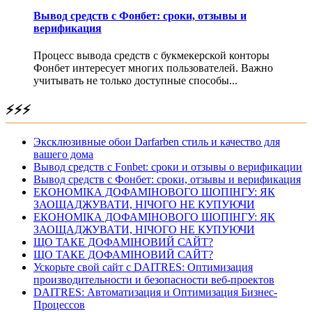
Вывод средств с Фонбет: сроки, отзывы и
верификация
Процесс вывода средств с букмекерской конторы
Фонбет интересует многих пользователей. Важно
учитывать не только доступные способы...
⚡⚡⚡
Эксклюзивные обои Darfarben стиль и качество для
вашего дома
Вывод средств с Fonbet: сроки и отзывы о верификации
Вывод средств с Фонбет: сроки, отзывы и верификация
ЕКОНОМІКА ДОФАМІНОВОГО ШОПІНГУ: ЯК
ЗАОЩАДЖУВАТИ, НІЧОГО НЕ КУПУЮЧИ
ЕКОНОМІКА ДОФАМІНОВОГО ШОПІНГУ: ЯК
ЗАОЩАДЖУВАТИ, НІЧОГО НЕ КУПУЮЧИ
ЩО ТАКЕ ДОФАМІНОВИЙ САЙТ?
ЩО ТАКЕ ДОФАМІНОВИЙ САЙТ?
Ускорьте свой сайт с DAITRES: Оптимизация
производительности и безопасности веб-проектов
DAITRES: Автоматизация и Оптимизация Бизнес-
Процессов