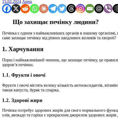
15.02.2024
Анна
Що захищає печінку людини?
Печінка є одним з найважливіших органів в нашому організмі, в
саме захищає печінку від різних шкідливих впливів та хвороб?
1. Харчування
Перш і найважливіший чинник, що захищає печінку, це правильн
здоров’я печінки.
1.1. Фрукти і овочі
Фрукти і овочі містять велику кількість антиоксидантів, вітамі
також капуста, буряк та спаржа.
1.2. Здорові жири
Печінка потребує здорових жирів для свого нормального функці
олія, авокадо та горіхи є прекрасним джерелом здорових жирів 