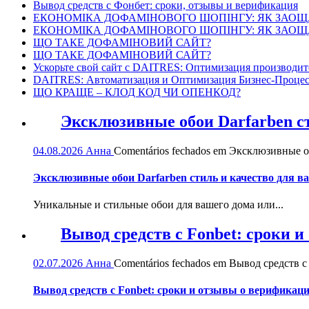
Вывод средств с Фонбет: сроки, отзывы и верификация
ЕКОНОМІКА ДОФАМІНОВОГО ШОПІНГУ: ЯК ЗАОЩ
ЕКОНОМІКА ДОФАМІНОВОГО ШОПІНГУ: ЯК ЗАОЩ
ЩО ТАКЕ ДОФАМІНОВИЙ САЙТ?
ЩО ТАКЕ ДОФАМІНОВИЙ САЙТ?
Ускорьте свой сайт с DAITRES: Оптимизация производит
DAITRES: Автоматизация и Оптимизация Бизнес-Процес
ЩО КРАЩЕ – КЛОД КОД ЧИ ОПЕНКОД?
Эксклюзивные обои Darfarben ст
04.08.2026
Анна
Comentários fechados
em Эксклюзивные обо
Эксклюзивные обои Darfarben стиль и качество для в
Уникальные и стильные обои для вашего дома или...
Вывод средств с Fonbet: сроки 
02.07.2026
Анна
Comentários fechados
em Вывод средств с 
Вывод средств с Fonbet: сроки и отзывы о верификац