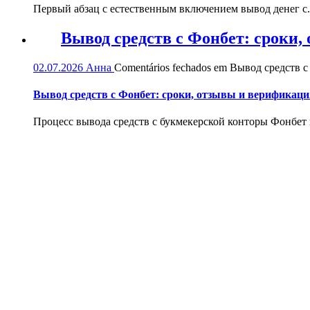
Первый абзац с естественным включением вывод денег с.
Вывод средств с Фонбет: сроки
02.07.2026
Анна
Comentários fechados
em Вывод средств с
Вывод средств с Фонбет: сроки, отзывы и верификаци
Процесс вывода средств с букмекерской конторы Фонбет и