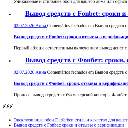
Уникальные и стильные обои для вашего дома или офиса — 
Вывод средств с Fonbet: сроки 
02.07.2026
Анна
Comentários fechados
em Вывод средств с 
Вывод средств с Fonbet: сроки и отзывы о верификац
Первый абзац с естественным включением вывод денег с
Вывод средств с Фонбет: сроки
02.07.2026
Анна
Comentários fechados
em Вывод средств с
Вывод средств с Фонбет: сроки, отзывы и верификаци
Процесс вывода средств с букмекерской конторы Фонбет 
⚡⚡⚡
Эксклюзивные обои Darfarben стиль и качество для вашег
Вывод средств с Fonbet: сроки и отзывы о верификации