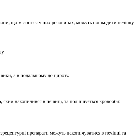
ксини, що містяться у цих речовинах, можуть пошкодити печінку
ну.
інки, а в подальшому до цирозу.
, який накопичився в печінці, та поліпшується кровообіг.
безрецептурні препарати можуть накопичуватися в печінці та