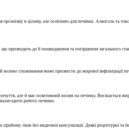
я організму в цілому, але особливо для печінки. Алкоголь та то
 що призводить до її пошкодження та погіршення загального ста
 велике споживання може призвести до жирової інфільтрації печ
почуття, але й має позитивний вплив на печінку. Висікається жир
 налагодити роботу печінки.
го прийому ліків без медичної консультації. Деякі рецептурні та 