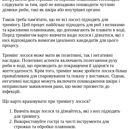
слідкувати за тим, щоб не випадково пошкодити чутливі
ділянки риби, такі як шкіра або внутрішні органи.
Також треба пам'ятати, що не всі лососі підходять для
тримінгу. Цей процес найбільш підходить для риб з великими
та красивими плавниками, що допомагають їм плавати в воді.
Перед тримінгом варто вивчити види лосося і дізнатися, які з
них відповідають вимогам ідеальних кандидатів для цього
процесу.
Тримінг лосося може мати як позитивні, так і негативні
наслідки. Позитивні аспекти включають полегшення руху
риби в воді, що призводить до покращення її здоров'я та
життєздатності. Крім того, тримінг може зробити лосося більш
привабливим для спаровування та показу у виставках. Однак,
негативні наслідки можуть включати пошкодження шкіри і
неправильне заживлення рани, що може призвести до
інфекцій.
Що варто враховувати при тримінгу лосося?
Вивчіть види лосося та дізнайтесь, які з них підходять
для тримінгу.
Використовуйте гострі та чисті інструменти для
стрижки та обробки плавників.