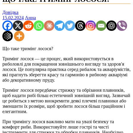
Довідка
15.02.2024
Анна
Що таке тримінг лосося?
Тримінг лосося — це процес, який використовується в
риболовлі для покращення зовнішнього вигляду та здоров'я
лосося. Це популярна практика серед рибалок та акваріумістів,
які прагнуть зберегти красу та гармонію в рибному акваріумі
або декоративному пруду.
Тримінг лосося передбачає стрижку та обрізання плавників,
щоб надати рибі більш естетичний зовнішній вигляд. Зазвичай
це робиться з метою виокремити деякі плечеві плавники або
зменшити їх розміри, щоб зробити лосося більш граційним і
елегантним.
При тримінгу лосося важливо мати на увазі безпеку та
комфорт риби. Використовуйте лише гострі та чисті
інструменти для стрижки та обробки плавників. Необхідно