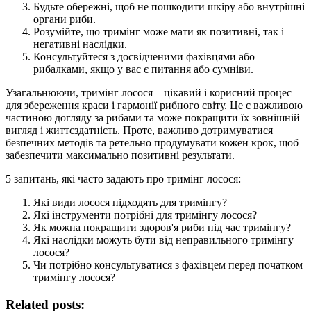
Будьте обережні, щоб не пошкодити шкіру або внутрішні
органи риби.
Розумійте, що тримінг може мати як позитивні, так і
негативні наслідки.
Консультуйтеся з досвідченими фахівцями або
рибалками, якщо у вас є питання або сумніви.
Узагальнюючи, тримінг лосося – цікавий і корисний процес
для збереження краси і гармонії рибного світу. Це є важливою
частиною догляду за рибами та може покращити їх зовнішній
вигляд і життєздатність. Проте, важливо дотримуватися
безпечних методів та ретельно продумувати кожен крок, щоб
забезпечити максимально позитивні результати.
5 запитань, які часто задають про тримінг лосося:
Які види лосося підходять для тримінгу?
Які інструменти потрібні для тримінгу лосося?
Як можна покращити здоров'я риби під час тримінгу?
Які наслідки можуть бути від неправильного тримінгу
лосося?
Чи потрібно консультуватися з фахівцем перед початком
тримінгу лосося?
Related posts: