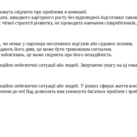
можуть свідчити про проблеми в компанії.
ти, швидкого кар'єрного росту без відповідної підготовки також 
 чіткої стратегії розвитку, не проводить навчання співробітників
, чи немає у партнера негативних відгуків або судових позовів.
овідають його діям, це може бути тривожним сигналом.
зобов'язань, це може свідчити про його ненадійність.
ційно небезпечні ситуації або людей. Звертаючи увагу на ці озна
нційно небезпечні ситуації або людей. У різних сферах життя во
ення до red flag дозволить вам уникнути багатьох проблем і зро