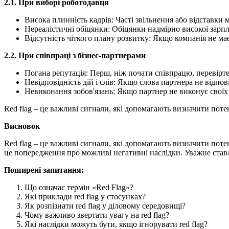
2.1. При виборі роботодавця
Висока плинність кадрів: Часті звільнення або відставки 
Нереалістичні обіцянки: Обіцянки надмірно високої зарпла
Відсутність чіткого плану розвитку: Якщо компанія не має
2.2. При співпраці з бізнес-партнерами
Погана репутація: Перш, ніж почати співпрацю, перевірте
Невідповідність дій і слів: Якщо слова партнера не відп
Невиконання зобов'язань: Якщо партнер не виконує своїх 
Red flag – це важливі сигнали, які допомагають визначити потен
Висновок
Red flag – це важливі сигнали, які допомагають визначити поте
це попередження про можливі негативні наслідки. Уважне ставл
Поширені запитання:
Що означає термін «Red Flag»?
Які приклади red flag у стосунках?
Як розпізнати red flag у діловому середовищі?
Чому важливо звертати увагу на red flag?
Які наслідки можуть бути, якщо ігнорувати red flag?