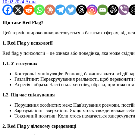
10.02.2024
Анна
Що таке Red Flag?
Цей термін широко використовується в багатьох сферах, від психо
1. Red Flag у психології
Red flag у психології – це ознака або поведінка, яка може свід
1.1. У стосунках
Контроль і маніпуляція: Ревнощі, бажання знати всі дії п
Газлайтинг: Перекручування реальності, щоб переконати ко
Агресія і образа: Часті спалахи гніву, образи, принижен
1.2. Під час спілкування
Порушення особистих меж: Нав'язування розмови, постійн
Зарозумілість і зверхність: Якщо хтось завжди вважає себ
Токсичний позитив: Коли хтось намагається заперечувати с
2. Red Flag у діловому середовищі