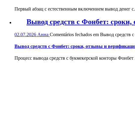
Первый абзац с естественным включением вывод денег с.
Вывод средств с Фонбет: сроки
02.07.2026
Анна
Comentários fechados
em Вывод средств с
Вывод средств с Фонбет: сроки, отзывы и верификаци
Процесс вывода средств с букмекерской конторы Фонбет и