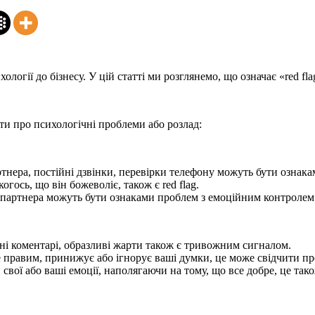
логії до бізнесу. У цій статті ми розглянемо, що означає «red fla
чити про психологічні проблеми або розлад:
артнера, постійні дзвінки, перевірки телефону можуть бути ознака
гось, що він божеволіє, також є red flag.
ня партнера можуть бути ознаками проблем з емоційним контролем
і коментарі, образливі жарти також є тривожним сигналом.
е правим, принижує або ігнорує ваші думки, це може свідчити про 
вої або ваші емоції, наполягаючи на тому, що все добре, це також