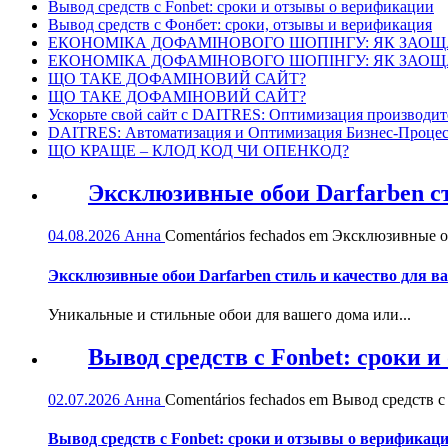
Вывод средств с Fonbet: сроки и отзывы о верификации
Вывод средств с Фонбет: сроки, отзывы и верификация
ЕКОНОМІКА ДОФАМІНОВОГО ШОПІНГУ: ЯК ЗАОЩ
ЕКОНОМІКА ДОФАМІНОВОГО ШОПІНГУ: ЯК ЗАОЩ
ЩО ТАКЕ ДОФАМІНОВИЙ САЙТ?
ЩО ТАКЕ ДОФАМІНОВИЙ САЙТ?
Ускорьте свой сайт с DAITRES: Оптимизация производит
DAITRES: Автоматизация и Оптимизация Бизнес-Процес
ЩО КРАЩЕ – КЛОД КОД ЧИ ОПЕНКОД?
Эксклюзивные обои Darfarben ст
04.08.2026
Анна
Comentários fechados
em Эксклюзивные обо
Эксклюзивные обои Darfarben стиль и качество для в
Уникальные и стильные обои для вашего дома или...
Вывод средств с Fonbet: сроки 
02.07.2026
Анна
Comentários fechados
em Вывод средств с 
Вывод средств с Fonbet: сроки и отзывы о верификац