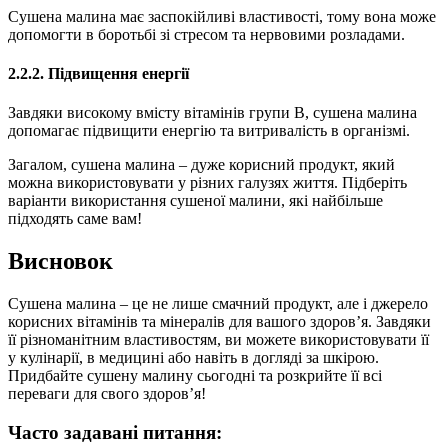
Сушена малина має заспокійливі властивості, тому вона може
допомогти в боротьбі зі стресом та нервовими розладами.
2.2.2. Підвищення енергії
Завдяки високому вмісту вітамінів групи В, сушена малина
допомагає підвищити енергію та витривалість в організмі.
Загалом, сушена малина – дуже корисний продукт, який
можна використовувати у різних галузях життя. Підберіть
варіанти використання сушеної малини, які найбільше
підходять саме вам!
Висновок
Сушена малина – це не лише смачний продукт, але і джерело
корисних вітамінів та мінералів для вашого здоров’я. Завдяки
її різноманітним властивостям, ви можете використовувати її
у кулінарії, в медицині або навіть в догляді за шкірою.
Придбайте сушену малину сьогодні та розкрийте її всі
переваги для свого здоров’я!
Часто задавані питання: