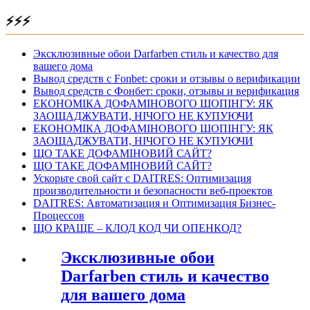
⚡⚡⚡
Эксклюзивные обои Darfarben стиль и качество для
вашего дома
Вывод средств с Fonbet: сроки и отзывы о верификации
Вывод средств с Фонбет: сроки, отзывы и верификация
ЕКОНОМІКА ДОФАМІНОВОГО ШОПІНГУ: ЯК
ЗАОЩАДЖУВАТИ, НІЧОГО НЕ КУПУЮЧИ
ЕКОНОМІКА ДОФАМІНОВОГО ШОПІНГУ: ЯК
ЗАОЩАДЖУВАТИ, НІЧОГО НЕ КУПУЮЧИ
ЩО ТАКЕ ДОФАМІНОВИЙ САЙТ?
ЩО ТАКЕ ДОФАМІНОВИЙ САЙТ?
Ускорьте свой сайт с DAITRES: Оптимизация
производительности и безопасности веб-проектов
DAITRES: Автоматизация и Оптимизация Бизнес-
Процессов
ЩО КРАЩЕ – КЛОД КОД ЧИ ОПЕНКОД?
Эксклюзивные обои
Darfarben стиль и качество
для вашего дома