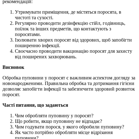
рекомендацій:
Утримувати приміщення, де містяться поросята, в
чистоті та сухості.
Регулярно проводити дезінфекцію стійл, годівниць,
поїлок та інших предметів, що контактують з
поросятами.
Ізолювати хворих поросят від здорових, щоб запобігти
поширенню інфекції.
Своєчасно проводити вакцинацію поросят для захисту
від поширених захворювань.
Висновок
Обробка пуповини у поросят є важливим аспектом догляду за
новонародженими. Правильна обробка та дотримання гігієни
дозволяє запобігти інфекції та забезпечити здоровий розвиток
поросят.
Часті питання, що задаються
Чим обробляти пуповину у поросят?
Що робити, якщо пуповину не відпадає?
Чим годувати порося, у якого обробили пуповину?
Як часто потрібно обробляти місце відрізання
пуповини?