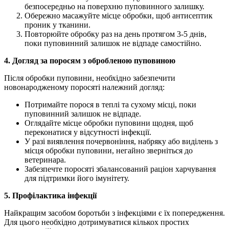
безпосередньо на поверхню пуповинного залишку.
Обережно масажуйте місце обробки, щоб антисептик
проник у тканини.
Повторюйте обробку раз на день протягом 3-5 днів,
поки пуповинний залишок не відпаде самостійно.
4. Догляд за поросям з обробленою пуповиною
Після обробки пуповини, необхідно забезпечити
новонародженому поросяті належний догляд:
Потримайте порося в теплі та сухому місці, поки
пуповинний залишок не відпаде.
Оглядайте місце обробки пуповини щодня, щоб
переконатися у відсутності інфекції.
У разі виявлення почервоніння, набряку або виділень з
місця обробки пуповини, негайно зверніться до
ветеринара.
Забезпечте поросяті збалансований раціон харчування
для підтримки його імунітету.
5. Профілактика інфекції
Найкращим засобом боротьби з інфекціями є їх попередження.
Для цього необхідно дотримуватися кількох простих