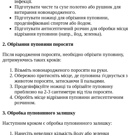
інфекції.
Підготувати чисте та сухе полотно або рушник для
витирання новонародженого.
Підготувати ножиці для обрізання пуповини,
продезінфіковані спиртом або йодом.
Підготувати антисептичний розчин для обробки місця
відрізання пуповини (напр., йод, зеленка).
2. Обрізання пуповини поросяти
Після народження поросяти, необхідно обрізати пуповину,
дотримуючись таких кроків:
Візьміть новонародженого поросяти на руки.
Обережно притисніть місце, де пуповина з'єднується з
животом поросяти, затискаючи її пальцями.
Продезінфікуйте ножиці та обрізайте пуповину
приблизно на 2-3 сантиметри від тіла поросяти.
Обробіть місце відрізання пуповини антисептичним
розчином.
3. Обробка пуповинного залишку
Наступним кроком є обробка пуповинного залишку:
Нанесіть невелику кількість йоду або зеленки