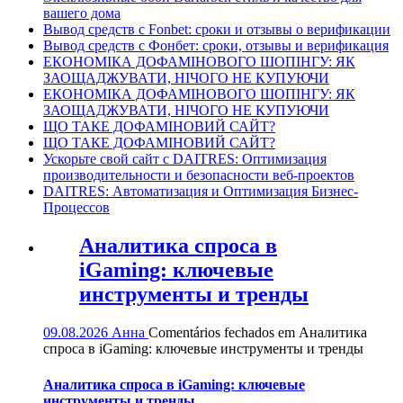
вашего дома
Вывод средств с Fonbet: сроки и отзывы о верификации
Вывод средств с Фонбет: сроки, отзывы и верификация
ЕКОНОМІКА ДОФАМІНОВОГО ШОПІНГУ: ЯК
ЗАОЩАДЖУВАТИ, НІЧОГО НЕ КУПУЮЧИ
ЕКОНОМІКА ДОФАМІНОВОГО ШОПІНГУ: ЯК
ЗАОЩАДЖУВАТИ, НІЧОГО НЕ КУПУЮЧИ
ЩО ТАКЕ ДОФАМІНОВИЙ САЙТ?
ЩО ТАКЕ ДОФАМІНОВИЙ САЙТ?
Ускорьте свой сайт с DAITRES: Оптимизация
производительности и безопасности веб-проектов
DAITRES: Автоматизация и Оптимизация Бизнес-
Процессов
Аналитика спроса в
iGaming: ключевые
инструменты и тренды
09.08.2026
Анна
Comentários fechados
em Аналитика
спроса в iGaming: ключевые инструменты и тренды
Аналитика спроса в iGaming: ключевые
инструменты и тренды