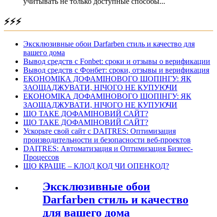
учитывать не только доступные способы...
⚡⚡⚡
Эксклюзивные обои Darfarben стиль и качество для
вашего дома
Вывод средств с Fonbet: сроки и отзывы о верификации
Вывод средств с Фонбет: сроки, отзывы и верификация
ЕКОНОМІКА ДОФАМІНОВОГО ШОПІНГУ: ЯК
ЗАОЩАДЖУВАТИ, НІЧОГО НЕ КУПУЮЧИ
ЕКОНОМІКА ДОФАМІНОВОГО ШОПІНГУ: ЯК
ЗАОЩАДЖУВАТИ, НІЧОГО НЕ КУПУЮЧИ
ЩО ТАКЕ ДОФАМІНОВИЙ САЙТ?
ЩО ТАКЕ ДОФАМІНОВИЙ САЙТ?
Ускорьте свой сайт с DAITRES: Оптимизация
производительности и безопасности веб-проектов
DAITRES: Автоматизация и Оптимизация Бизнес-
Процессов
ЩО КРАЩЕ – КЛОД КОД ЧИ ОПЕНКОД?
Эксклюзивные обои
Darfarben стиль и качество
для вашего дома