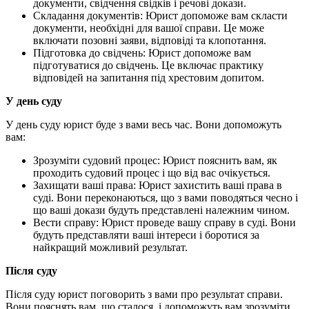
документи, свідчення свідків і речові докази.
Складання документів: Юрист допоможе вам скласти
документи, необхідні для вашої справи. Це може
включати позовні заяви, відповіді та клопотання.
Підготовка до свідчень: Юрист допоможе вам
підготуватися до свідчень. Це включає практику
відповідей на запитання під хрестовим допитом.
У день суду
У день суду юрист буде з вами весь час. Вони допоможуть
вам:
Зрозуміти судовий процес: Юрист пояснить вам, як
проходить судовий процес і що від вас очікується.
Захищати ваші права: Юрист захистить ваші права в
суді. Вони переконаються, що з вами поводяться чесно і
що ваші докази будуть представлені належним чином.
Вести справу: Юрист проведе вашу справу в суді. Вони
будуть представляти ваші інтереси і боротися за
найкращий можливий результат.
Після суду
Після суду юрист поговорить з вами про результат справи.
Вони пояснять вам, що сталося, і допоможуть вам зрозуміти