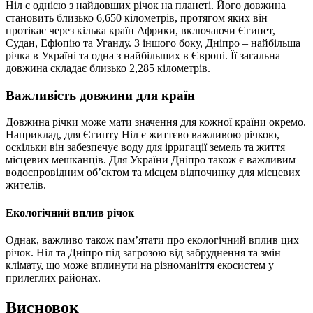
Ніл є однією з найдовших річок на планеті. Його довжина
становить близько 6,650 кілометрів, протягом яких він
протікає через кілька країн Африки, включаючи Єгипет,
Судан, Ефіопію та Уганду. З іншого боку, Дніпро – найбільша
річка в Україні та одна з найбільших в Європі. Її загальна
довжина складає близько 2,285 кілометрів.
Важливість довжини для країн
Довжина річки може мати значення для кожної країни окремо.
Наприклад, для Єгипту Ніл є життєво важливою річкою,
оскільки він забезпечує воду для ірригації земель та життя
місцевих мешканців. Для України Дніпро також є важливим
водоспровідним об’єктом та місцем відпочинку для місцевих
жителів.
Екологічний вплив річок
Однак, важливо також пам’ятати про екологічний вплив цих
річок. Ніл та Дніпро під загрозою від забруднення та змін
клімату, що може вплинути на різноманіття екосистем у
прилеглих районах.
Висновок