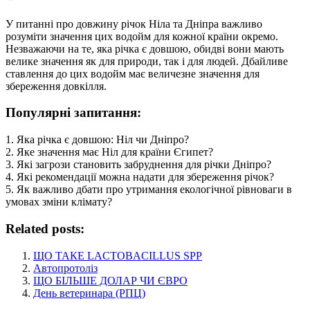
У питанні про довжину річок Ніла та Дніпра важливо
розуміти значення цих водойм для кожної країни окремо.
Незважаючи на те, яка річка є довшою, обидві вони мають
велике значення як для природи, так і для людей. Дбайливе
ставлення до цих водойм має величезне значення для
збереження довкілля.
Популярні запитання:
1. Яка річка є довшою: Ніл чи Дніпро?
2. Яке значення має Ніл для країни Єгипет?
3. Які загрози становить забруднення для річки Дніпро?
4. Які рекомендації можна надати для збереження річок?
5. Як важливо дбати про утримання екологічної рівноваги в
умовах зміни клімату?
Related posts:
ЩО ТАКЕ LACTOBACILLUS SPP
Автопротоліз
ЩО БІЛЬШЕ ДОЛАР ЧИ ЄВРО
День ветеринара (РПЦ)