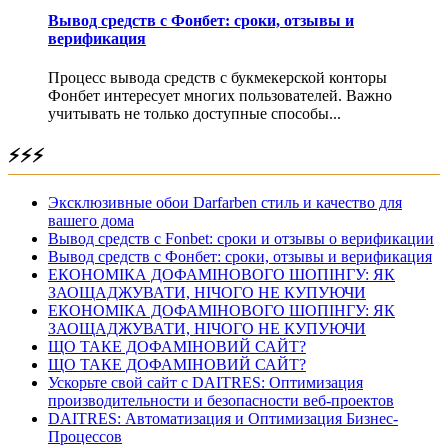
Вывод средств с Фонбет: сроки, отзывы и
верификация
Процесс вывода средств с букмекерской конторы
Фонбет интересует многих пользователей. Важно
учитывать не только доступные способы...
⚡⚡⚡
Эксклюзивные обои Darfarben стиль и качество для
вашего дома
Вывод средств с Fonbet: сроки и отзывы о верификации
Вывод средств с Фонбет: сроки, отзывы и верификация
ЕКОНОМІКА ДОФАМІНОВОГО ШОПІНГУ: ЯК
ЗАОЩАДЖУВАТИ, НІЧОГО НЕ КУПУЮЧИ
ЕКОНОМІКА ДОФАМІНОВОГО ШОПІНГУ: ЯК
ЗАОЩАДЖУВАТИ, НІЧОГО НЕ КУПУЮЧИ
ЩО ТАКЕ ДОФАМІНОВИЙ САЙТ?
ЩО ТАКЕ ДОФАМІНОВИЙ САЙТ?
Ускорьте свой сайт с DAITRES: Оптимизация
производительности и безопасности веб-проектов
DAITRES: Автоматизация и Оптимизация Бизнес-
Процессов