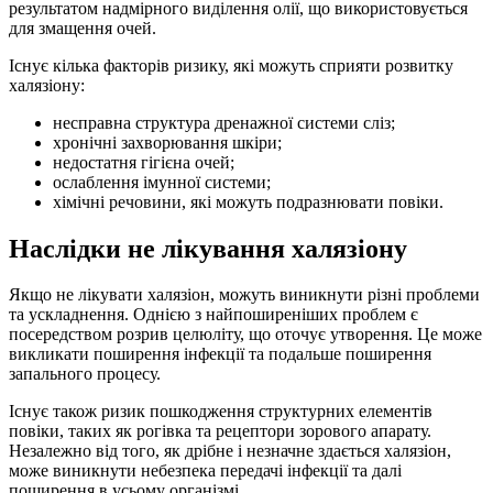
результатом надмірного виділення олії, що використовується
для змащення очей.
Існує кілька факторів ризику, які можуть сприяти розвитку
халязіону:
несправна структура дренажної системи сліз;
хронічні захворювання шкіри;
недостатня гігієна очей;
ослаблення імунної системи;
хімічні речовини, які можуть подразнювати повіки.
Наслідки не лікування халязіону
Якщо не лікувати халязіон, можуть виникнути різні проблеми
та ускладнення. Однією з найпоширеніших проблем є
посередством розрив целюліту, що оточує утворення. Це може
викликати поширення інфекції та подальше поширення
запального процесу.
Існує також ризик пошкодження структурних елементів
повіки, таких як рогівка та рецептори зорового апарату.
Незалежно від того, як дрібне і незначне здається халязіон,
може виникнути небезпека передачі інфекції та далі
поширення в усьому організмі.