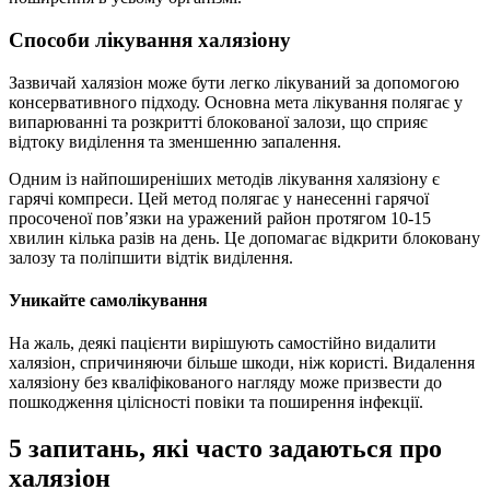
Способи лікування халязіону
Зазвичай халязіон може бути легко лікуваний за допомогою
консервативного підходу. Основна мета лікування полягає у
випарюванні та розкритті блокованої залози, що сприяє
відтоку виділення та зменшенню запалення.
Одним із найпоширеніших методів лікування халязіону є
гарячі компреси. Цей метод полягає у нанесенні гарячої
просоченої пов’язки на уражений район протягом 10-15
хвилин кілька разів на день. Це допомагає відкрити блоковану
залозу та поліпшити відтік виділення.
Уникайте самолікування
На жаль, деякі пацієнти вирішують самостійно видалити
халязіон, спричиняючи більше шкоди, ніж користі. Видалення
халязіону без кваліфікованого нагляду може призвести до
пошкодження цілісності повіки та поширення інфекції.
5 запитань, які часто задаються про
халязіон