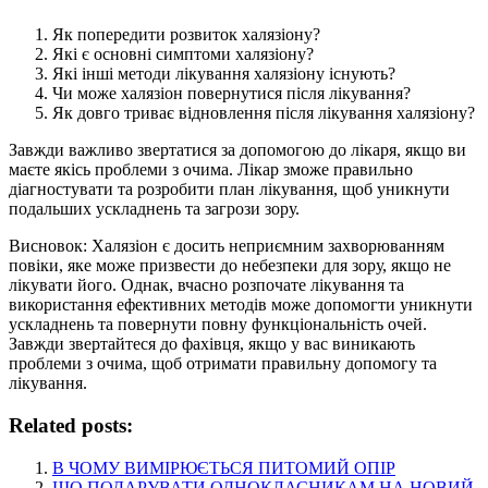
Як попередити розвиток халязіону?
Які є основні симптоми халязіону?
Які інші методи лікування халязіону існують?
Чи може халязіон повернутися після лікування?
Як довго триває відновлення після лікування халязіону?
Завжди важливо звертатися за допомогою до лікаря, якщо ви
маєте якісь проблеми з очима. Лікар зможе правильно
діагностувати та розробити план лікування, щоб уникнути
подальших ускладнень та загрози зору.
Висновок: Халязіон є досить неприємним захворюванням
повіки, яке може призвести до небезпеки для зору, якщо не
лікувати його. Однак, вчасно розпочате лікування та
використання ефективних методів може допомогти уникнути
ускладнень та повернути повну функціональність очей.
Завжди звертайтеся до фахівця, якщо у вас виникають
проблеми з очима, щоб отримати правильну допомогу та
лікування.
Related posts:
В ЧОМУ ВИМІРЮЄТЬСЯ ПИТОМИЙ ОПІР
ЩО ПОДАРУВАТИ ОДНОКЛАСНИКАМ НА НОВИЙ