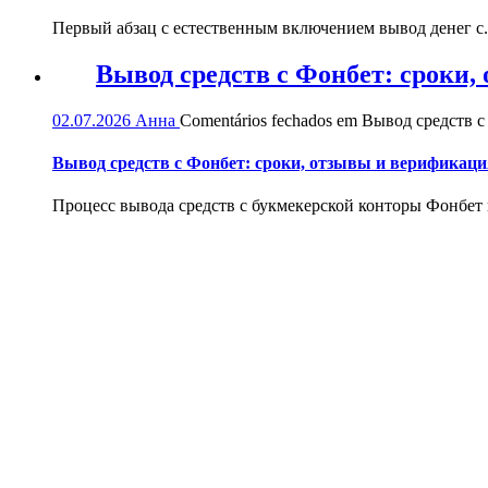
Первый абзац с естественным включением вывод денег с.
Вывод средств с Фонбет: сроки
02.07.2026
Анна
Comentários fechados
em Вывод средств с
Вывод средств с Фонбет: сроки, отзывы и верификаци
Процесс вывода средств с букмекерской конторы Фонбет и