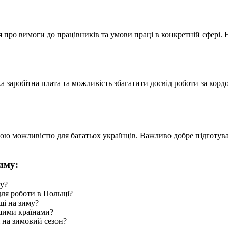
про вимоги до працівників та умови праці в конкретній сфері. 
ка заробітна плата та можливість збагатити досвід роботи за кор
ою можливістю для багатьох українців. Важливо добре підготува
иму:
ку?
для роботи в Польщі?
щі на зиму?
ншими країнами?
 на зимовий сезон?