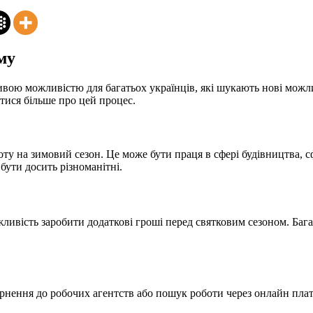
му
ою можливістю для багатьох українців, які шукають нові можлив
атися більше про цей процес.
у на зимовий сезон. Це може бути праця в сфері будівництва, сфе
ути досить різноманітні.
ивість заробити додаткові гроші перед святковим сезоном. Баг
ернення до робочих агентств або пошук роботи через онлайн пла