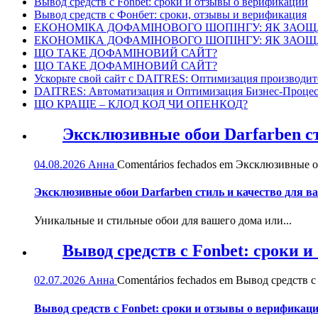
Вывод средств с Fonbet: сроки и отзывы о верификации
Вывод средств с Фонбет: сроки, отзывы и верификация
ЕКОНОМІКА ДОФАМІНОВОГО ШОПІНГУ: ЯК ЗАОЩ
ЕКОНОМІКА ДОФАМІНОВОГО ШОПІНГУ: ЯК ЗАОЩ
ЩО ТАКЕ ДОФАМІНОВИЙ САЙТ?
ЩО ТАКЕ ДОФАМІНОВИЙ САЙТ?
Ускорьте свой сайт с DAITRES: Оптимизация производит
DAITRES: Автоматизация и Оптимизация Бизнес-Процес
ЩО КРАЩЕ – КЛОД КОД ЧИ ОПЕНКОД?
Эксклюзивные обои Darfarben ст
04.08.2026
Анна
Comentários fechados
em Эксклюзивные обо
Эксклюзивные обои Darfarben стиль и качество для в
Уникальные и стильные обои для вашего дома или...
Вывод средств с Fonbet: сроки 
02.07.2026
Анна
Comentários fechados
em Вывод средств с 
Вывод средств с Fonbet: сроки и отзывы о верификац