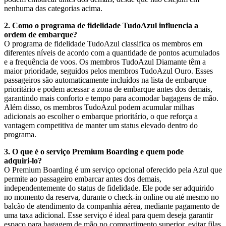
nenhuma das categorias acima.
2. Como o programa de fidelidade TudoAzul influencia a
ordem de embarque?
O programa de fidelidade TudoAzul classifica os membros em
diferentes níveis de acordo com a quantidade de pontos acumulados
e a frequência de voos. Os membros TudoAzul Diamante têm a
maior prioridade, seguidos pelos membros TudoAzul Ouro. Esses
passageiros são automaticamente incluídos na lista de embarque
prioritário e podem acessar a zona de embarque antes dos demais,
garantindo mais conforto e tempo para acomodar bagagens de mão.
Além disso, os membros TudoAzul podem acumular milhas
adicionais ao escolher o embarque prioritário, o que reforça a
vantagem competitiva de manter um status elevado dentro do
programa.
3. O que é o serviço Premium Boarding e quem pode
adquiri‑lo?
O Premium Boarding é um serviço opcional oferecido pela Azul que
permite ao passageiro embarcar antes dos demais,
independentemente do status de fidelidade. Ele pode ser adquirido
no momento da reserva, durante o check‑in online ou até mesmo no
balcão de atendimento da companhia aérea, mediante pagamento de
uma taxa adicional. Esse serviço é ideal para quem deseja garantir
espaço para bagagem de mão no compartimento superior, evitar filas