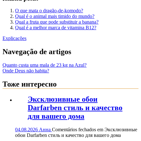
O que mata o dragão-de-komodo?
Qual é o animal mais timido do mundo?
Qual a fruta que pode substituir a banana?
Qual é a melhor marca de vitamina B12?
Explicações
Navegação de artigos
Quanto custa uma mala de 23 kg na Azul?
Onde Deus não habita?
Тоже интересно
Эксклюзивные обои
Darfarben стиль и качество
для вашего дома
04.08.2026
Анна
Comentários fechados
em Эксклюзивные
обои Darfarben стиль и качество для вашего дома