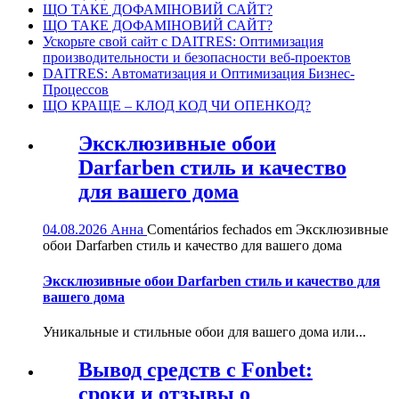
ЩО ТАКЕ ДОФАМІНОВИЙ САЙТ?
ЩО ТАКЕ ДОФАМІНОВИЙ САЙТ?
Ускорьте свой сайт с DAITRES: Оптимизация
производительности и безопасности веб-проектов
DAITRES: Автоматизация и Оптимизация Бизнес-
Процессов
ЩО КРАЩЕ – КЛОД КОД ЧИ ОПЕНКОД?
Эксклюзивные обои
Darfarben стиль и качество
для вашего дома
04.08.2026
Анна
Comentários fechados
em Эксклюзивные
обои Darfarben стиль и качество для вашего дома
Эксклюзивные обои Darfarben стиль и качество для
вашего дома
Уникальные и стильные обои для вашего дома или...
Вывод средств с Fonbet:
сроки и отзывы о