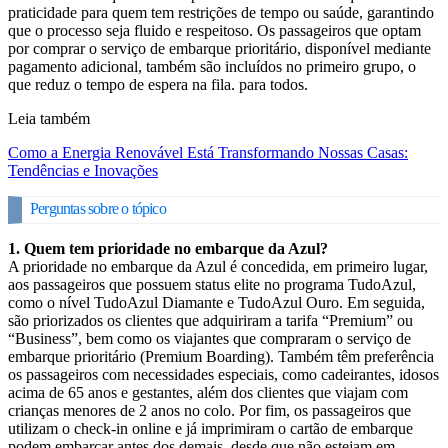
praticidade para quem tem restrições de tempo ou saúde, garantindo
que o processo seja fluido e respeitoso. Os passageiros que optam
por comprar o serviço de embarque prioritário, disponível mediante
pagamento adicional, também são incluídos no primeiro grupo, o
que reduz o tempo de espera na fila. para todos.
Leia também
Como a Energia Renovável Está Transformando Nossas Casas:
Tendências e Inovações
Perguntas sobre o tópico
1. Quem tem prioridade no embarque da Azul?
A prioridade no embarque da Azul é concedida, em primeiro lugar,
aos passageiros que possuem status elite no programa TudoAzul,
como o nível TudoAzul Diamante e TudoAzul Ouro. Em seguida,
são priorizados os clientes que adquiriram a tarifa “Premium” ou
“Business”, bem como os viajantes que compraram o serviço de
embarque prioritário (Premium Boarding). Também têm preferência
os passageiros com necessidades especiais, como cadeirantes, idosos
acima de 65 anos e gestantes, além dos clientes que viajam com
crianças menores de 2 anos no colo. Por fim, os passageiros que
utilizam o check‑in online e já imprimiram o cartão de embarque
podem embarcar antes dos demais, desde que não estejam em