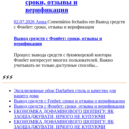
сроки, отзывы и
верификация
02.07.2026
Анна
Comentários fechados
em Вывод средств
с Фонбет: сроки, отзывы и верификация
Вывод средств с Фонбет: сроки, отзывы и
верификация
Процесс вывода средств с букмекерской конторы
Фонбет интересует многих пользователей. Важно
учитывать не только доступные способы...
⚡⚡⚡
Эксклюзивные обои Darfarben стиль и качество для
вашего дома
Вывод средств с Fonbet: сроки и отзывы о верификации
Вывод средств с Фонбет: сроки, отзывы и верификация
ЕКОНОМІКА ДОФАМІНОВОГО ШОПІНГУ: ЯК
ЗАОЩАДЖУВАТИ, НІЧОГО НЕ КУПУЮЧИ
ЕКОНОМІКА ДОФАМІНОВОГО ШОПІНГУ: ЯК
ЗАОЩАДЖУВАТИ, НІЧОГО НЕ КУПУЮЧИ