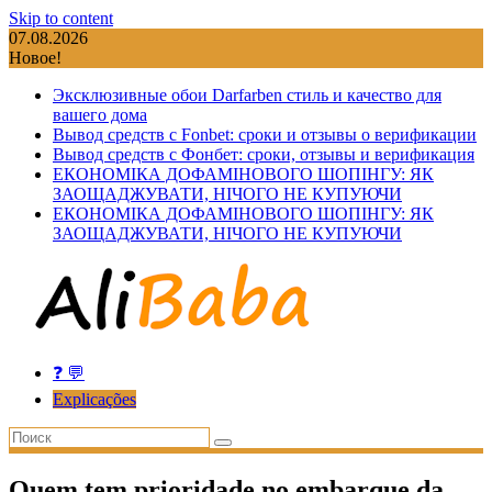
Skip to content
07.08.2026
Новое!
Эксклюзивные обои Darfarben стиль и качество для
вашего дома
Вывод средств с Fonbet: сроки и отзывы о верификации
Вывод средств с Фонбет: сроки, отзывы и верификация
ЕКОНОМІКА ДОФАМІНОВОГО ШОПІНГУ: ЯК
ЗАОЩАДЖУВАТИ, НІЧОГО НЕ КУПУЮЧИ
ЕКОНОМІКА ДОФАМІНОВОГО ШОПІНГУ: ЯК
ЗАОЩАДЖУВАТИ, НІЧОГО НЕ КУПУЮЧИ
❓ 💬
Explicações
Quem tem prioridade no embarque da