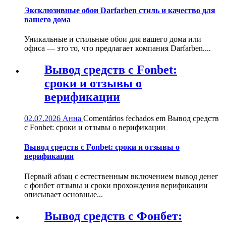
Эксклюзивные обои Darfarben стиль и качество для
вашего дома
Уникальные и стильные обои для вашего дома или
офиса — это то, что предлагает компания Darfarben....
Вывод средств с Fonbet:
сроки и отзывы о
верификации
02.07.2026
Анна
Comentários fechados
em Вывод средств
с Fonbet: сроки и отзывы о верификации
Вывод средств с Fonbet: сроки и отзывы о
верификации
Первый абзац с естественным включением вывод денег
с фонбет отзывы и сроки прохождения верификации
описывает основные...
Вывод средств с Фонбет: