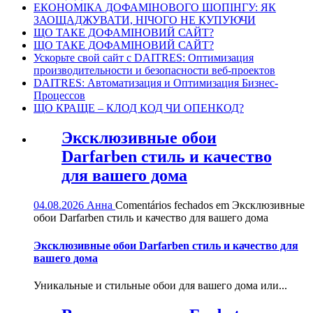
ЕКОНОМІКА ДОФАМІНОВОГО ШОПІНГУ: ЯК
ЗАОЩАДЖУВАТИ, НІЧОГО НЕ КУПУЮЧИ
ЩО ТАКЕ ДОФАМІНОВИЙ САЙТ?
ЩО ТАКЕ ДОФАМІНОВИЙ САЙТ?
Ускорьте свой сайт с DAITRES: Оптимизация
производительности и безопасности веб-проектов
DAITRES: Автоматизация и Оптимизация Бизнес-
Процессов
ЩО КРАЩЕ – КЛОД КОД ЧИ ОПЕНКОД?
Эксклюзивные обои
Darfarben стиль и качество
для вашего дома
04.08.2026
Анна
Comentários fechados
em Эксклюзивные
обои Darfarben стиль и качество для вашего дома
Эксклюзивные обои Darfarben стиль и качество для
вашего дома
Уникальные и стильные обои для вашего дома или...