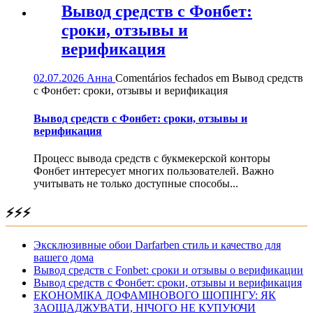
Вывод средств с Фонбет:
сроки, отзывы и
верификация
02.07.2026
Анна
Comentários fechados
em Вывод средств
с Фонбет: сроки, отзывы и верификация
Вывод средств с Фонбет: сроки, отзывы и
верификация
Процесс вывода средств с букмекерской конторы
Фонбет интересует многих пользователей. Важно
учитывать не только доступные способы...
⚡⚡⚡
Эксклюзивные обои Darfarben стиль и качество для
вашего дома
Вывод средств с Fonbet: сроки и отзывы о верификации
Вывод средств с Фонбет: сроки, отзывы и верификация
ЕКОНОМІКА ДОФАМІНОВОГО ШОПІНГУ: ЯК
ЗАОЩАДЖУВАТИ, НІЧОГО НЕ КУПУЮЧИ