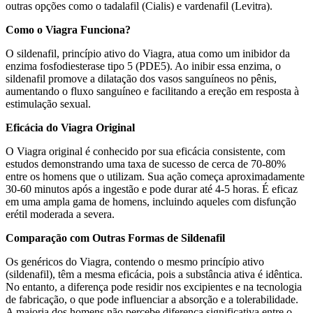
outras opções como o tadalafil (Cialis) e vardenafil (Levitra).
Como o Viagra Funciona?
O sildenafil, princípio ativo do Viagra, atua como um inibidor da
enzima fosfodiesterase tipo 5 (PDE5). Ao inibir essa enzima, o
sildenafil promove a dilatação dos vasos sanguíneos no pênis,
aumentando o fluxo sanguíneo e facilitando a ereção em resposta à
estimulação sexual.
Eficácia do Viagra Original
O Viagra original é conhecido por sua eficácia consistente, com
estudos demonstrando uma taxa de sucesso de cerca de 70-80%
entre os homens que o utilizam. Sua ação começa aproximadamente
30-60 minutos após a ingestão e pode durar até 4-5 horas. É eficaz
em uma ampla gama de homens, incluindo aqueles com disfunção
erétil moderada a severa.
Comparação com Outras Formas de Sildenafil
Os genéricos do Viagra, contendo o mesmo princípio ativo
(sildenafil), têm a mesma eficácia, pois a substância ativa é idêntica.
No entanto, a diferença pode residir nos excipientes e na tecnologia
de fabricação, o que pode influenciar a absorção e a tolerabilidade.
A maioria dos homens não percebe diferença significativa entre o