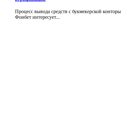
Процесс вывода средств с букмекерской конторы
Фонбет интересует...