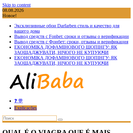
Skip to content
08.08.2026
Новое!
Эксклюзивные обои Darfarben стиль и качество для
вашего дома
Вывод средств с Fonbet: сроки и отзывы о верификации
Вывод средств с Фонбет: сроки, отзывы и верификация
ЕКОНОМІКА ДОФАМІНОВОГО ШОПІНГУ: ЯК
ЗАОЩАДЖУВАТИ, НІЧОГО НЕ КУПУЮЧИ
ЕКОНОМІКА ДОФАМІНОВОГО ШОПІНГУ: ЯК
ЗАОЩАДЖУВАТИ, НІЧОГО НЕ КУПУЮЧИ
❓ 💬
Explicações
QUAL É O VIAGRA QUE É MAIS