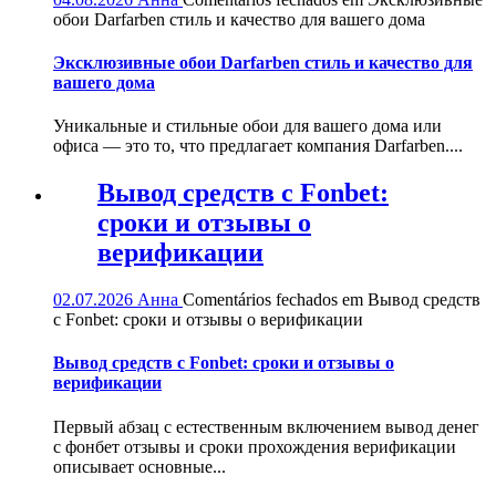
обои Darfarben стиль и качество для вашего дома
Эксклюзивные обои Darfarben стиль и качество для
вашего дома
Уникальные и стильные обои для вашего дома или
офиса — это то, что предлагает компания Darfarben....
Вывод средств с Fonbet:
сроки и отзывы о
верификации
02.07.2026
Анна
Comentários fechados
em Вывод средств
с Fonbet: сроки и отзывы о верификации
Вывод средств с Fonbet: сроки и отзывы о
верификации
Первый абзац с естественным включением вывод денег
с фонбет отзывы и сроки прохождения верификации
описывает основные...