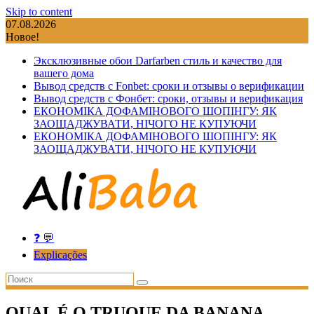
Skip to content
07.08.2026
Новое!
Эксклюзивные обои Darfarben стиль и качество для
вашего дома
Вывод средств с Fonbet: сроки и отзывы о верификации
Вывод средств с Фонбет: сроки, отзывы и верификация
ЕКОНОМІКА ДОФАМІНОВОГО ШОПІНГУ: ЯК
ЗАОЩАДЖУВАТИ, НІЧОГО НЕ КУПУЮЧИ
ЕКОНОМІКА ДОФАМІНОВОГО ШОПІНГУ: ЯК
ЗАОЩАДЖУВАТИ, НІЧОГО НЕ КУПУЮЧИ
❓ 💬
Explicações
QUAL É O TRUQUE DA BANANA