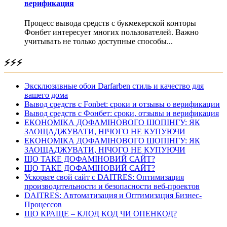
верификация
Процесс вывода средств с букмекерской конторы
Фонбет интересует многих пользователей. Важно
учитывать не только доступные способы...
⚡⚡⚡
Эксклюзивные обои Darfarben стиль и качество для
вашего дома
Вывод средств с Fonbet: сроки и отзывы о верификации
Вывод средств с Фонбет: сроки, отзывы и верификация
ЕКОНОМІКА ДОФАМІНОВОГО ШОПІНГУ: ЯК
ЗАОЩАДЖУВАТИ, НІЧОГО НЕ КУПУЮЧИ
ЕКОНОМІКА ДОФАМІНОВОГО ШОПІНГУ: ЯК
ЗАОЩАДЖУВАТИ, НІЧОГО НЕ КУПУЮЧИ
ЩО ТАКЕ ДОФАМІНОВИЙ САЙТ?
ЩО ТАКЕ ДОФАМІНОВИЙ САЙТ?
Ускорьте свой сайт с DAITRES: Оптимизация
производительности и безопасности веб-проектов
DAITRES: Автоматизация и Оптимизация Бизнес-
Процессов
ЩО КРАЩЕ – КЛОД КОД ЧИ ОПЕНКОД?