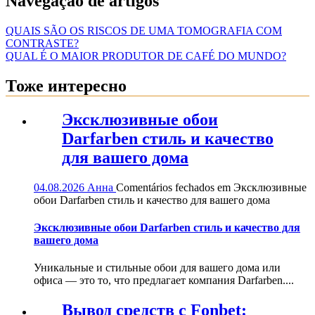
Navegação de artigos
QUAIS SÃO OS RISCOS DE UMA TOMOGRAFIA COM
CONTRASTE?
QUAL É O MAIOR PRODUTOR DE CAFÉ DO MUNDO?
Тоже интересно
Эксклюзивные обои
Darfarben стиль и качество
для вашего дома
04.08.2026
Анна
Comentários fechados
em Эксклюзивные
обои Darfarben стиль и качество для вашего дома
Эксклюзивные обои Darfarben стиль и качество для
вашего дома
Уникальные и стильные обои для вашего дома или
офиса — это то, что предлагает компания Darfarben....
Вывод средств с Fonbet: