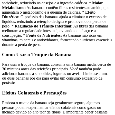
saciedade, reduzindo os desejos e a ingestão calórica. *
Maior
Metabolismo:
As bananas contêm fibras resistentes ao amido, que
aumentam o metabolismo e a queima de calorias. *
Efeito
Diurético:
O potássio das bananas ajuda a eliminar o excesso de
líquidos, reduzindo a retenção de água e promovendo a perda de
peso. *
Regulação do Trânsito Intestinal:
As fibras das bananas
melhoram a regularidade intestinal, evitando o inchaço e a
constipação. *
Fonte de Nutrientes:
As bananas são ricas em
vitaminas, minerais e antioxidantes, fornecendo nutrientes essenciais
durante a perda de peso.
Como Usar o Truque da Banana
Para usar o truque da banana, consuma uma banana média cerca de
30 minutos antes das refeições principais. Você também pode
adicionar bananas a smoothies, iogurtes ou aveia. Limite-se a uma
ou duas bananas por dia para evitar um consumo excessivo de
potássio.
Efeitos Colaterais e Precauções
Embora o truque da banana seja geralmente seguro, algumas
pessoas podem experimentar efeitos colaterais como gases ou
inchaço devido ao alto teor de fibras. É importante beber bastante