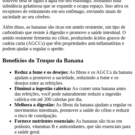
solúveis nela se ligam à água em seu estômago, formando uma
substância gelatinosa que se expande e ocupa espaço. Isso ativa os
receptores de estiramento em seu estômago, enviando sinais de
saciedade ao seu cérebro.
Além disso, as bananas são ricas em amido resistente, um tipo de
carboidrato que resiste à digestão e promove a saúde intestinal. O
amido resistente fermenta no cólon, produzindo ácidos graxos de
cadeia curta (AGCCs) que têm propriedades anti-inflamatórias e
podem ajudar a regular o apetite.
Benefícios do Truque da Banana
Reduz a fome e os desejos:
As fibras e os AGCCs da banana
ajudam a promover a saciedade, reduzindo a fome e os
desejos entre as refeições.
Diminui a ingestão calórica:
Ao comer uma banana antes
das refeições, você pode naturalmente reduzir a ingestão
calórica em até 200 calorias por dia.
Melhora a digestão:
As fibras da banana ajudam a regular os
movimentos intestinais, promover a saúde do cólon e reduzir
o risco de constipação.
Fornece nutrientes essenciais:
As bananas são ricas em
potássio, vitaminas B e antioxidantes, que são essenciais para
a saúde geral.