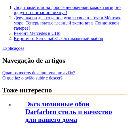
Люди заметили на дороге необычный комок грязи, но
вдруг он внезапно чихнул!
Девушка на два года погрузила свое платье в Мёртвое
море. Теперь платье главный экспонат в Лондонской
галерее!
Ремонт Mercedes в СПб
Кирпич от Бел-Снаб31: Оптимальный выбор
Explicações
Navegação de artigos
Quantos metros de altura voa um avião?
O que faz o avião subir e descer?
Тоже интересно
Эксклюзивные обои
Darfarben стиль и качество
для вашего дома