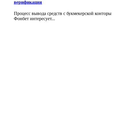
верификация
Процесс вывода средств с букмекерской конторы
Фонбет интересует...