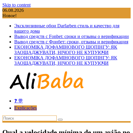
Skip to content
06.08.2026
Новое!
Эксклюзивные обои Darfarben стиль и качество для
вашего дома
Вывод средств с Fonbet: сроки и отзывы о верификации
Вывод средств с Фонбет: сроки, отзывы и верификация
ЕКОНОМІКА ДОФАМІНОВОГО ШОПІНГУ: ЯК
ЗАОЩАДЖУВАТИ, НІЧОГО НЕ КУПУЮЧИ
ЕКОНОМІКА ДОФАМІНОВОГО ШОПІНГУ: ЯК
ЗАОЩАДЖУВАТИ, НІЧОГО НЕ КУПУЮЧИ
❓ 💬
Explicações
Qual a velocidade mínima de um avião no