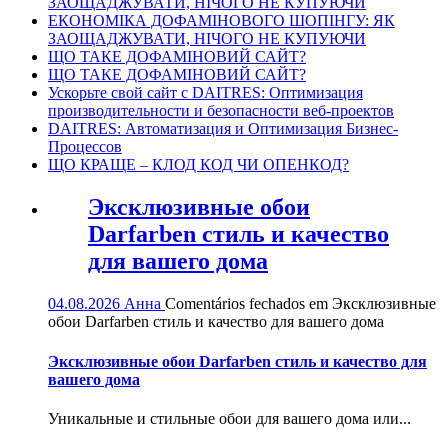
ЗАОЩАДЖУВАТИ, НІЧОГО НЕ КУПУЮЧИ
ЕКОНОМІКА ДОФАМІНОВОГО ШОПІНГУ: ЯК
ЗАОЩАДЖУВАТИ, НІЧОГО НЕ КУПУЮЧИ
ЩО ТАКЕ ДОФАМІНОВИЙ САЙТ?
ЩО ТАКЕ ДОФАМІНОВИЙ САЙТ?
Ускорьте свой сайт с DAITRES: Оптимизация
производительности и безопасности веб-проектов
DAITRES: Автоматизация и Оптимизация Бизнес-
Процессов
ЩО КРАЩЕ – КЛОД КОД ЧИ ОПЕНКОД?
Эксклюзивные обои
Darfarben стиль и качество
для вашего дома
04.08.2026
Анна
Comentários fechados
em Эксклюзивные
обои Darfarben стиль и качество для вашего дома
Эксклюзивные обои Darfarben стиль и качество для
вашего дома
Уникальные и стильные обои для вашего дома или...