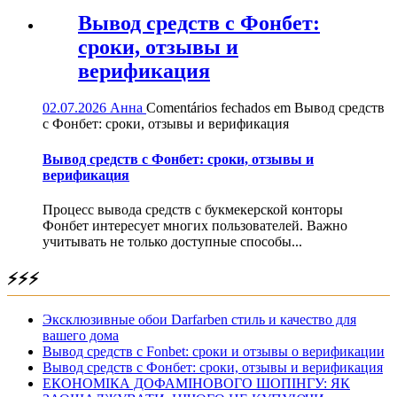
Вывод средств с Фонбет:
сроки, отзывы и
верификация
02.07.2026
Анна
Comentários fechados
em Вывод средств
с Фонбет: сроки, отзывы и верификация
Вывод средств с Фонбет: сроки, отзывы и
верификация
Процесс вывода средств с букмекерской конторы
Фонбет интересует многих пользователей. Важно
учитывать не только доступные способы...
⚡⚡⚡
Эксклюзивные обои Darfarben стиль и качество для
вашего дома
Вывод средств с Fonbet: сроки и отзывы о верификации
Вывод средств с Фонбет: сроки, отзывы и верификация
ЕКОНОМІКА ДОФАМІНОВОГО ШОПІНГУ: ЯК