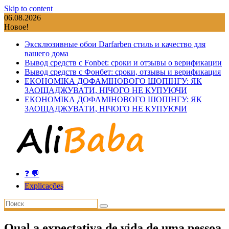
Skip to content
06.08.2026
Новое!
Эксклюзивные обои Darfarben стиль и качество для
вашего дома
Вывод средств с Fonbet: сроки и отзывы о верификации
Вывод средств с Фонбет: сроки, отзывы и верификация
ЕКОНОМІКА ДОФАМІНОВОГО ШОПІНГУ: ЯК
ЗАОЩАДЖУВАТИ, НІЧОГО НЕ КУПУЮЧИ
ЕКОНОМІКА ДОФАМІНОВОГО ШОПІНГУ: ЯК
ЗАОЩАДЖУВАТИ, НІЧОГО НЕ КУПУЮЧИ
❓ 💬
Explicações
Qual a expectativa de vida de uma pessoa