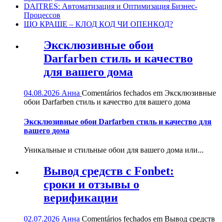
DAITRES: Автоматизация и Оптимизация Бизнес-
Процессов
ЩО КРАЩЕ – КЛОД КОД ЧИ ОПЕНКОД?
Эксклюзивные обои
Darfarben стиль и качество
для вашего дома
04.08.2026
Анна
Comentários fechados
em Эксклюзивные
обои Darfarben стиль и качество для вашего дома
Эксклюзивные обои Darfarben стиль и качество для
вашего дома
Уникальные и стильные обои для вашего дома или...
Вывод средств с Fonbet:
сроки и отзывы о
верификации
02.07.2026
Анна
Comentários fechados
em Вывод средств