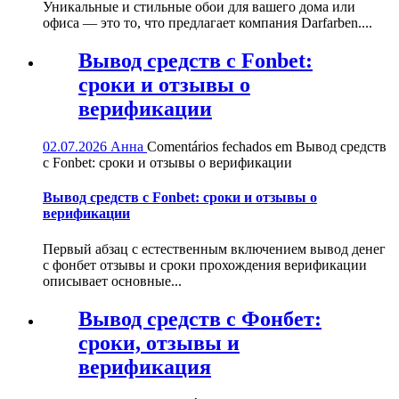
Уникальные и стильные обои для вашего дома или
офиса — это то, что предлагает компания Darfarben....
Вывод средств с Fonbet:
сроки и отзывы о
верификации
02.07.2026
Анна
Comentários fechados
em Вывод средств
с Fonbet: сроки и отзывы о верификации
Вывод средств с Fonbet: сроки и отзывы о
верификации
Первый абзац с естественным включением вывод денег
с фонбет отзывы и сроки прохождения верификации
описывает основные...
Вывод средств с Фонбет:
сроки, отзывы и
верификация