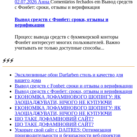
02.07.2026
Анна
Comentários fechados
em Вывод средств
с Фонбет: сроки, отзывы и верификация
Вывод средств с Фонбет: сроки, отзывы и
верификация
Процесс вывода средств с букмекерской конторы
Фонбет интересует многих пользователей. Важно
учитывать не только доступные способы...
⚡⚡⚡
Эксклюзивные обои Darfarben стиль и качество для
вашего дома
Вывод средств с Fonbet: сроки и отзывы о верификации
Вывод средств с Фонбет: сроки, отзывы и верификация
ЕКОНОМІКА ДОФАМІНОВОГО ШОПІНГУ: ЯК
ЗАОЩАДЖУВАТИ, НІЧОГО НЕ КУПУЮЧИ
ЕКОНОМІКА ДОФАМІНОВОГО ШОПІНГУ: ЯК
ЗАОЩАДЖУВАТИ, НІЧОГО НЕ КУПУЮЧИ
ЩО ТАКЕ ДОФАМІНОВИЙ САЙТ?
ЩО ТАКЕ ДОФАМІНОВИЙ САЙТ?
Ускорьте свой сайт с DAITRES: Оптимизация
производительности и безопасности веб-проектов