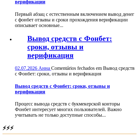
верификации
Первый абзац с естественным включением вывод денег
с фонбет отзывы и сроки прохождения верификации
описывает основные...
Вывод средств с Фонбет:
сроки, отзывы и
верификация
02.07.2026
Анна
Comentários fechados
em Вывод средств
с Фонбет: сроки, отзывы и верификация
Вывод средств с Фонбет: сроки, отзывы и
верификация
Процесс вывода средств с букмекерской конторы
Фонбет интересует многих пользователей. Важно
учитывать не только доступные способы...
⚡⚡⚡