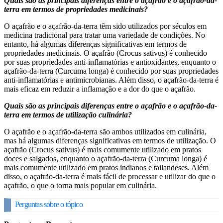
Quais são as principais diferenças entre o açafrão e o açafrão-da-
terra em termos de propriedades medicinais?
O açafrão e o açafrão-da-terra têm sido utilizados por séculos em
medicina tradicional para tratar uma variedade de condições. No
entanto, há algumas diferenças significativas em termos de
propriedades medicinais. O açafrão (Crocus sativus) é conhecido
por suas propriedades anti-inflamatórias e antioxidantes, enquanto o
açafrão-da-terra (Curcuma longa) é conhecido por suas propriedades
anti-inflamatórias e antimicrobianas. Além disso, o açafrão-da-terra é
mais eficaz em reduzir a inflamação e a dor do que o açafrão.
Quais são as principais diferenças entre o açafrão e o açafrão-da-
terra em termos de utilização culinária?
O açafrão e o açafrão-da-terra são ambos utilizados em culinária,
mas há algumas diferenças significativas em termos de utilização. O
açafrão (Crocus sativus) é mais comumente utilizado em pratos
doces e salgados, enquanto o açafrão-da-terra (Curcuma longa) é
mais comumente utilizado em pratos indianos e tailandeses. Além
disso, o açafrão-da-terra é mais fácil de processar e utilizar do que o
açafrão, o que o torna mais popular em culinária.
Perguntas sobre o tópico