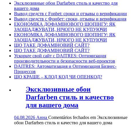
Эксклюзивные обои Darfarben стиль и качество для
вашего дома
Вывод средств с Fonbet: сроки и отзывы о верификации
Вывод средств с Фонбет: сроки, отзывы и верификация
ЕКОНОМІКА ДОФАМІНОВОГО ШОПІНГУ: ЯК
ЗАОЩАДЖУВАТИ, НІЧОГО НЕ КУПУЮЧИ
ЕКОНОМІКА ДОФАМІНОВОГО ШОПІНГУ: ЯК
ЗАОЩАДЖУВАТИ, НІЧОГО НЕ КУПУЮЧИ
ЩО ТАКЕ ДОФАМІНОВИЙ САЙТ?
ЩО ТАКЕ ДОФАМІНОВИЙ САЙТ?
Ускорьте свой сайт с DAITRES: Оптимизация
производительности и безопасности веб-проектов
DAITRES: Автоматизация и Оптимизация Бизнес-
Процессов
ЩО КРАЩЕ – КЛОД КОД ЧИ ОПЕНКОД?
Эксклюзивные обои
Darfarben стиль и качество
для вашего дома
04.08.2026
Анна
Comentários fechados
em Эксклюзивные
обои Darfarben стиль и качество для вашего дома