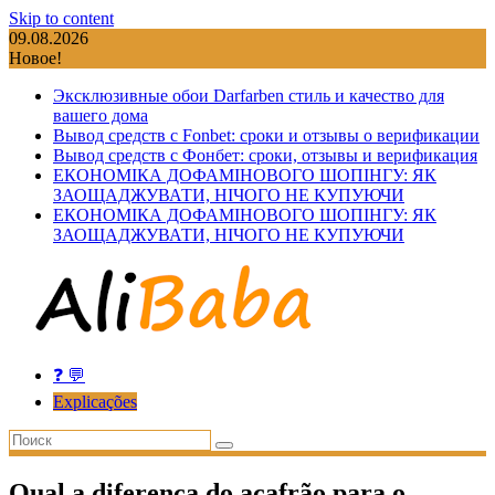
Skip to content
09.08.2026
Новое!
Эксклюзивные обои Darfarben стиль и качество для
вашего дома
Вывод средств с Fonbet: сроки и отзывы о верификации
Вывод средств с Фонбет: сроки, отзывы и верификация
ЕКОНОМІКА ДОФАМІНОВОГО ШОПІНГУ: ЯК
ЗАОЩАДЖУВАТИ, НІЧОГО НЕ КУПУЮЧИ
ЕКОНОМІКА ДОФАМІНОВОГО ШОПІНГУ: ЯК
ЗАОЩАДЖУВАТИ, НІЧОГО НЕ КУПУЮЧИ
❓ 💬
Explicações
Qual a diferença do açafrão para o