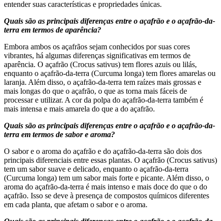
entender suas características e propriedades únicas.
Quais são as principais diferenças entre o açafrão e o açafrão-da-
terra em termos de aparência?
Embora ambos os açafrãos sejam conhecidos por suas cores
vibrantes, há algumas diferenças significativas em termos de
aparência. O açafrão (Crocus sativus) tem flores azuis ou lilás,
enquanto o açafrão-da-terra (Curcuma longa) tem flores amarelas ou
laranja. Além disso, o açafrão-da-terra tem raízes mais grossas e
mais longas do que o açafrão, o que as torna mais fáceis de
processar e utilizar. A cor da polpa do açafrão-da-terra também é
mais intensa e mais amarela do que a do açafrão.
Quais são as principais diferenças entre o açafrão e o açafrão-da-
terra em termos de sabor e aroma?
O sabor e o aroma do açafrão e do açafrão-da-terra são dois dos
principais diferenciais entre essas plantas. O açafrão (Crocus sativus)
tem um sabor suave e delicado, enquanto o açafrão-da-terra
(Curcuma longa) tem um sabor mais forte e picante. Além disso, o
aroma do açafrão-da-terra é mais intenso e mais doce do que o do
açafrão. Isso se deve à presença de compostos químicos diferentes
em cada planta, que afetam o sabor e o aroma.