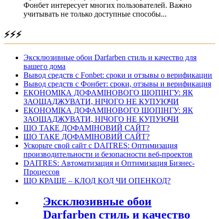
Фонбет интересует многих пользователей. Важно
учитывать не только доступные способы...
⚡⚡⚡
Эксклюзивные обои Darfarben стиль и качество для
вашего дома
Вывод средств с Fonbet: сроки и отзывы о верификации
Вывод средств с Фонбет: сроки, отзывы и верификация
ЕКОНОМІКА ДОФАМІНОВОГО ШОПІНГУ: ЯК
ЗАОЩАДЖУВАТИ, НІЧОГО НЕ КУПУЮЧИ
ЕКОНОМІКА ДОФАМІНОВОГО ШОПІНГУ: ЯК
ЗАОЩАДЖУВАТИ, НІЧОГО НЕ КУПУЮЧИ
ЩО ТАКЕ ДОФАМІНОВИЙ САЙТ?
ЩО ТАКЕ ДОФАМІНОВИЙ САЙТ?
Ускорьте свой сайт с DAITRES: Оптимизация
производительности и безопасности веб-проектов
DAITRES: Автоматизация и Оптимизация Бизнес-
Процессов
ЩО КРАЩЕ – КЛОД КОД ЧИ ОПЕНКОД?
Эксклюзивные обои
Darfarben стиль и качество