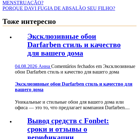
MENSTRUAÇÃO?
PORQUE DAVI FUGIA DE ABSALÃO SEU FILHO?
Тоже интересно
Эксклюзивные обои
Darfarben стиль и качество
для вашего дома
04.08.2026
Анна
Comentários fechados
em Эксклюзивные
обои Darfarben стиль и качество для вашего дома
Эксклюзивные обои Darfarben стиль и качество для
вашего дома
Уникальные и стильные обои для вашего дома или
офиса — это то, что предлагает компания Darfarben....
Вывод средств с Fonbet:
сроки и отзывы о
верификации