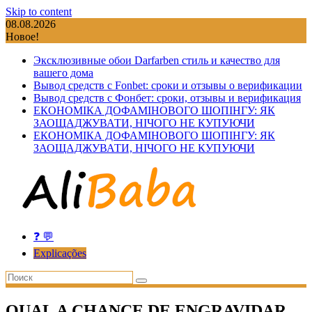
Skip to content
08.08.2026
Новое!
Эксклюзивные обои Darfarben стиль и качество для
вашего дома
Вывод средств с Fonbet: сроки и отзывы о верификации
Вывод средств с Фонбет: сроки, отзывы и верификация
ЕКОНОМІКА ДОФАМІНОВОГО ШОПІНГУ: ЯК
ЗАОЩАДЖУВАТИ, НІЧОГО НЕ КУПУЮЧИ
ЕКОНОМІКА ДОФАМІНОВОГО ШОПІНГУ: ЯК
ЗАОЩАДЖУВАТИ, НІЧОГО НЕ КУПУЮЧИ
❓ 💬
Explicações
QUAL A CHANCE DE ENGRAVIDAR