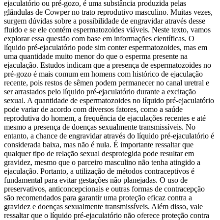
ejaculatório ou pré-gozo, é uma substância produzida pelas
glândulas de Cowper no trato reprodutivo masculino. Muitas vezes,
surgem dúvidas sobre a possibilidade de engravidar através desse
fluido e se ele contém espermatozoides viáveis. Neste texto, vamos
explorar essa questão com base em informações científicas. O
líquido pré-ejaculatório pode sim conter espermatozoides, mas em
uma quantidade muito menor do que o esperma presente na
ejaculação. Estudos indicam que a presença de espermatozoides no
pré-gozo é mais comum em homens com histórico de ejaculação
recente, pois restos de sêmen podem permanecer no canal uretral e
ser arrastados pelo líquido pré-ejaculatório durante a excitação
sexual. A quantidade de espermatozoides no líquido pré-ejaculatório
pode variar de acordo com diversos fatores, como a saúde
reprodutiva do homem, a frequência de ejaculações recentes e até
mesmo a presença de doenças sexualmente transmissíveis. No
entanto, a chance de engravidar através do líquido pré-ejaculatório é
considerada baixa, mas não é nula. É importante ressaltar que
qualquer tipo de relação sexual desprotegida pode resultar em
gravidez, mesmo que o parceiro masculino não tenha atingido a
ejaculação. Portanto, a utilização de métodos contraceptivos é
fundamental para evitar gestações não planejadas. O uso de
preservativos, anticoncepcionais e outras formas de contracepção
são recomendados para garantir uma proteção eficaz contra a
gravidez e doenças sexualmente transmissíveis. Além disso, vale
ressaltar que o líquido pré-ejaculatório não oferece proteção contra