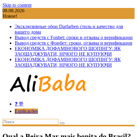
Skip to content
08.08.2026
Новое!
Эксклюзивные обои Darfarben стиль и качество для
вашего дома
Вывод средств с Fonbet: сроки и отзывы о верификации
Вывод средств с Фонбет: сроки, отзывы и верификация
ЕКОНОМІКА ДОФАМІНОВОГО ШОПІНГУ: ЯК
ЗАОЩАДЖУВАТИ, НІЧОГО НЕ КУПУЮЧИ
ЕКОНОМІКА ДОФАМІНОВОГО ШОПІНГУ: ЯК
ЗАОЩАДЖУВАТИ, НІЧОГО НЕ КУПУЮЧИ
❓ 💬
Explicações
Qual a Beira Mar mais bonita do Brasil?