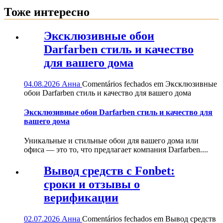
Тоже интересно
Эксклюзивные обои
Darfarben стиль и качество
для вашего дома
04.08.2026
Анна
Comentários fechados
em Эксклюзивные
обои Darfarben стиль и качество для вашего дома
Эксклюзивные обои Darfarben стиль и качество для
вашего дома
Уникальные и стильные обои для вашего дома или
офиса — это то, что предлагает компания Darfarben....
Вывод средств с Fonbet:
сроки и отзывы о
верификации
02.07.2026
Анна
Comentários fechados
em Вывод средств