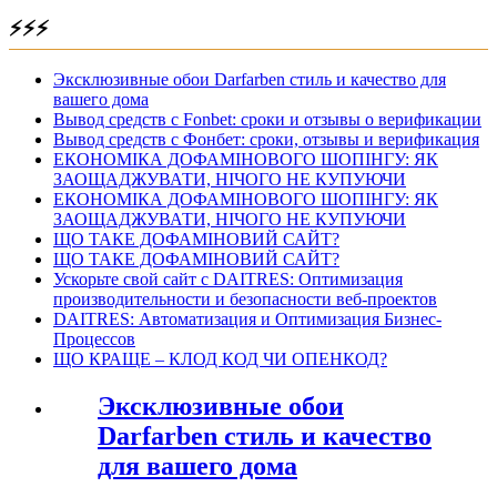
⚡⚡⚡
Эксклюзивные обои Darfarben стиль и качество для
вашего дома
Вывод средств с Fonbet: сроки и отзывы о верификации
Вывод средств с Фонбет: сроки, отзывы и верификация
ЕКОНОМІКА ДОФАМІНОВОГО ШОПІНГУ: ЯК
ЗАОЩАДЖУВАТИ, НІЧОГО НЕ КУПУЮЧИ
ЕКОНОМІКА ДОФАМІНОВОГО ШОПІНГУ: ЯК
ЗАОЩАДЖУВАТИ, НІЧОГО НЕ КУПУЮЧИ
ЩО ТАКЕ ДОФАМІНОВИЙ САЙТ?
ЩО ТАКЕ ДОФАМІНОВИЙ САЙТ?
Ускорьте свой сайт с DAITRES: Оптимизация
производительности и безопасности веб-проектов
DAITRES: Автоматизация и Оптимизация Бизнес-
Процессов
ЩО КРАЩЕ – КЛОД КОД ЧИ ОПЕНКОД?
Эксклюзивные обои
Darfarben стиль и качество
для вашего дома