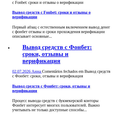
с Fonbet: сроки и отзывы о верификации
Вывод средств с Fonbet: сроки и отзывы о
верификации
Первый абзац с естественным включением вывод денег
с фонбет отзывы и сроки прохождения верификации
описывает основные...
Вывод средств с Фонбет:
сроки, отзывы и
верификация
02.07.2026
Анна
Comentários fechados
em Вывод средств
с Фонбет: сроки, отзывы и верификация
Вывод средств с Фонбет: сроки, отзывы и
верификация
Процесс вывода средств с букмекерской конторы
Фонбет интересует многих пользователей. Важно
учитывать не только доступные способы...