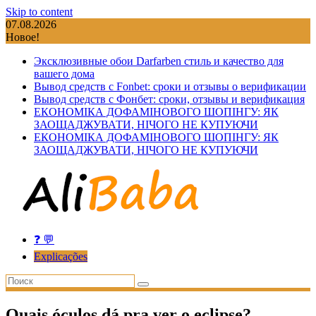
Skip to content
07.08.2026
Новое!
Эксклюзивные обои Darfarben стиль и качество для
вашего дома
Вывод средств с Fonbet: сроки и отзывы о верификации
Вывод средств с Фонбет: сроки, отзывы и верификация
ЕКОНОМІКА ДОФАМІНОВОГО ШОПІНГУ: ЯК
ЗАОЩАДЖУВАТИ, НІЧОГО НЕ КУПУЮЧИ
ЕКОНОМІКА ДОФАМІНОВОГО ШОПІНГУ: ЯК
ЗАОЩАДЖУВАТИ, НІЧОГО НЕ КУПУЮЧИ
❓ 💬
Explicações
Quais óculos dá pra ver o eclipse?