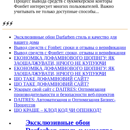
Процесс вывода средств с букмекерской конторы
Фонбет интересует многих пользователей. Важно
учитывать не только доступные способы...
⚡⚡⚡
Эксклюзивные обои Darfarben стиль и качество для
вашего дома
Вывод средств с Fonbet: сроки и отзывы о верификации
Вывод средств с Фонбет: сроки, отзывы и верификация
ЕКОНОМІКА ДОФАМІНОВОГО ШОПІНГУ: ЯК
ЗАОЩАДЖУВАТИ, НІЧОГО НЕ КУПУЮЧИ
ЕКОНОМІКА ДОФАМІНОВОГО ШОПІНГУ: ЯК
ЗАОЩАДЖУВАТИ, НІЧОГО НЕ КУПУЮЧИ
ЩО ТАКЕ ДОФАМІНОВИЙ САЙТ?
ЩО ТАКЕ ДОФАМІНОВИЙ САЙТ?
Ускорьте свой сайт с DAITRES: Оптимизация
производительности и безопасности веб-проектов
DAITRES: Автоматизация и Оптимизация Бизнес-
Процессов
ЩО КРАЩЕ – КЛОД КОД ЧИ ОПЕНКОД?
Эксклюзивные обои