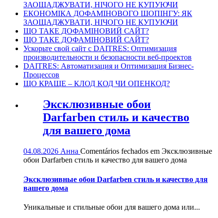
ЗАОЩАДЖУВАТИ, НІЧОГО НЕ КУПУЮЧИ
ЕКОНОМІКА ДОФАМІНОВОГО ШОПІНГУ: ЯК
ЗАОЩАДЖУВАТИ, НІЧОГО НЕ КУПУЮЧИ
ЩО ТАКЕ ДОФАМІНОВИЙ САЙТ?
ЩО ТАКЕ ДОФАМІНОВИЙ САЙТ?
Ускорьте свой сайт с DAITRES: Оптимизация
производительности и безопасности веб-проектов
DAITRES: Автоматизация и Оптимизация Бизнес-
Процессов
ЩО КРАЩЕ – КЛОД КОД ЧИ ОПЕНКОД?
Эксклюзивные обои
Darfarben стиль и качество
для вашего дома
04.08.2026
Анна
Comentários fechados
em Эксклюзивные
обои Darfarben стиль и качество для вашего дома
Эксклюзивные обои Darfarben стиль и качество для
вашего дома
Уникальные и стильные обои для вашего дома или...