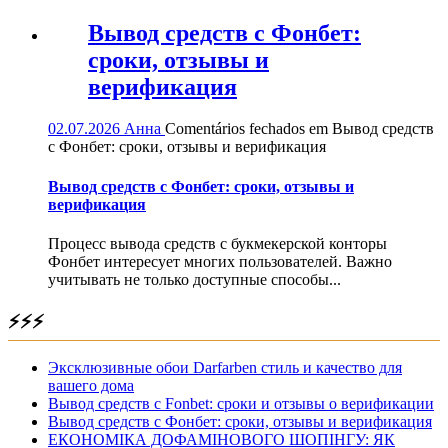
Вывод средств с Фонбет:
сроки, отзывы и
верификация
02.07.2026
Анна
Comentários fechados
em Вывод средств
с Фонбет: сроки, отзывы и верификация
Вывод средств с Фонбет: сроки, отзывы и
верификация
Процесс вывода средств с букмекерской конторы
Фонбет интересует многих пользователей. Важно
учитывать не только доступные способы...
⚡⚡⚡
Эксклюзивные обои Darfarben стиль и качество для
вашего дома
Вывод средств с Fonbet: сроки и отзывы о верификации
Вывод средств с Фонбет: сроки, отзывы и верификация
ЕКОНОМІКА ДОФАМІНОВОГО ШОПІНГУ: ЯК