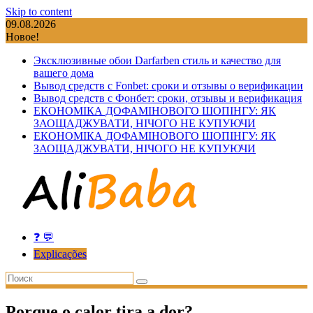
Skip to content
09.08.2026
Новое!
Эксклюзивные обои Darfarben стиль и качество для
вашего дома
Вывод средств с Fonbet: сроки и отзывы о верификации
Вывод средств с Фонбет: сроки, отзывы и верификация
ЕКОНОМІКА ДОФАМІНОВОГО ШОПІНГУ: ЯК
ЗАОЩАДЖУВАТИ, НІЧОГО НЕ КУПУЮЧИ
ЕКОНОМІКА ДОФАМІНОВОГО ШОПІНГУ: ЯК
ЗАОЩАДЖУВАТИ, НІЧОГО НЕ КУПУЮЧИ
❓ 💬
Explicações
Porque o calor tira a dor?