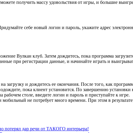
ы сможете получить массу удовольствия от игры, и большие выиг
ридумайте себе новый логин и пароль, укажите адрес электронн
ложение Вулкан клуб. Затем дождитесь, пока программа загрузи
занные при регистрации данные, и начинайте играть и выигрыват
на загрузку и дождитесь ее окончания. После того, как програм
подождите, пока клиент установится. По завершению установки к
а рабочем столе, введите логин и пароль и приступайте к игре.
ли мобильный не потребует много времени. При этом в результат
но потерял дар речи от ТАКОГО интерьера!