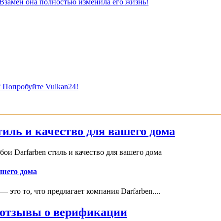
Взамен она полностью изменила его жизнь!
 Попробуйте Vulkan24!
иль и качество для вашего дома
и Darfarben стиль и качество для вашего дома
ашего дома
это то, что предлагает компания Darfarben....
и отзывы о верификации