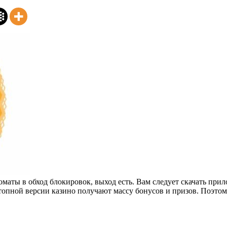
оматы в обход блокировок, выход есть. Вам следует скачать при
опной версии казино получают массу бонусов и призов. Поэтому