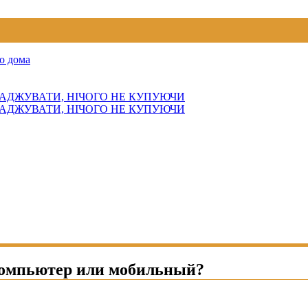
о дома
АДЖУВАТИ, НІЧОГО НЕ КУПУЮЧИ
АДЖУВАТИ, НІЧОГО НЕ КУПУЮЧИ
 компьютер или мобильный?