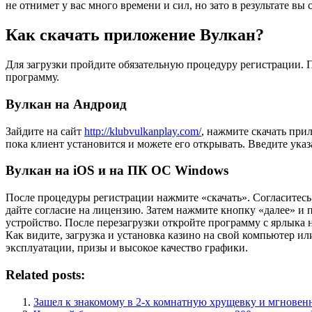
не отнимет у вас много времени и сил, но зато в результате в
Как скачать приложение Вулкан?
Для загрузки пройдите обязательную процедуру регистрации. П
программу.
Вулкан на Андроид
Зайдите на сайт
http://klubvulkanplay.com/
, нажмите скачать при
пока клиент установится и можете его открывать. Введите ука
Вулкан на iOS и на ПК ОС Windows
После процедуры регистрации нажмите «скачать». Согласитесь 
дайте согласие на лицензию. Затем нажмите кнопку «далее» и 
устройство. После перезагрузки откройте программу с ярлыка н
Как видите, загрузка и установка казино на свой компьютер и
эксплуатации, призы и высокое качество графики.
Related posts:
Зашел к знакомому в 2-х комнатную хрущевку и мгновен