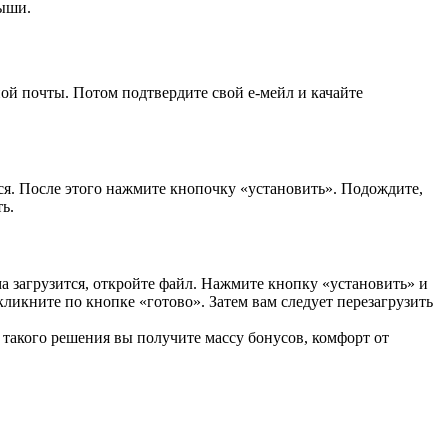
рыши.
ой почты. Потом подтвердите свой е-мейл и качайте
тся. После этого нажмите кнопочку «установить». Подождите,
ь.
ма загрузится, откройте файл. Нажмите кнопку «установить» и
ликните по кнопке «готово». Затем вам следует перезагрузить
е такого решения вы получите массу бонусов, комфорт от