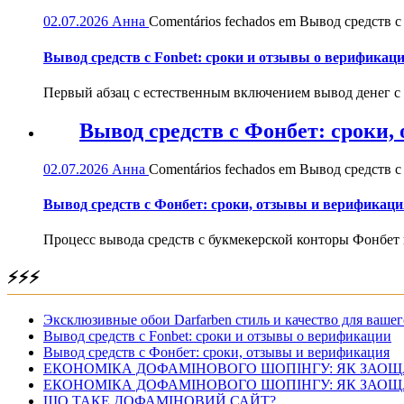
02.07.2026
Анна
Comentários fechados
em Вывод средств с 
Вывод средств с Fonbet: сроки и отзывы о верификац
Первый абзац с естественным включением вывод денег с
Вывод средств с Фонбет: сроки
02.07.2026
Анна
Comentários fechados
em Вывод средств с
Вывод средств с Фонбет: сроки, отзывы и верификаци
Процесс вывода средств с букмекерской конторы Фонбет 
⚡⚡⚡
Эксклюзивные обои Darfarben стиль и качество для вашег
Вывод средств с Fonbet: сроки и отзывы о верификации
Вывод средств с Фонбет: сроки, отзывы и верификация
ЕКОНОМІКА ДОФАМІНОВОГО ШОПІНГУ: ЯК ЗАОЩ
ЕКОНОМІКА ДОФАМІНОВОГО ШОПІНГУ: ЯК ЗАОЩ
ЩО ТАКЕ ДОФАМІНОВИЙ САЙТ?