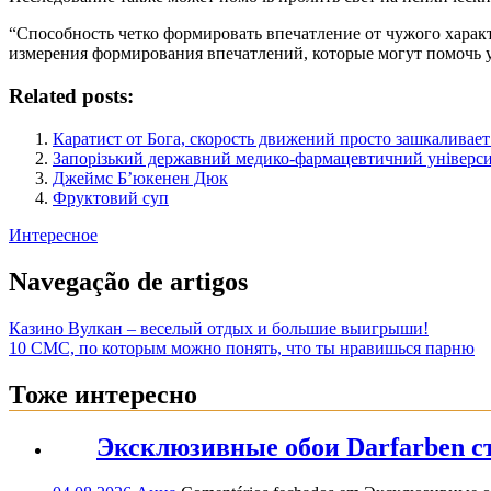
“Способность четко формировать впечатление от чужого хара
измерения формирования впечатлений, которые могут помочь 
Related posts:
Каратист от Бога, скорость движений просто зашкаливает
Запорізький державний медико-фармацевтичний універси
Джеймс Б’юкенен Дюк
Фруктовий суп
Интересное
Navegação de artigos
Казино Вулкан – веселый отдых и большие выигрыши!
10 СМС, по которым можно понять, что ты нравишься парню
Тоже интересно
Эксклюзивные обои Darfarben ст