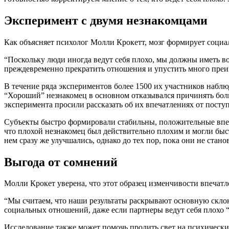
Эксперимент с двумя незнакомцами
Как объясняет психолог Молли Крокетт, мозг формирует социа
“Поскольку люди иногда ведут себя плохо, мы должны иметь в
преждевременно прекратить отношения и упустить много преи
В течение ряда экспериментов более 1500 их участников наблю
“Хороший” незнакомец в основном отказывался причинять боль 
эксперимента просили рассказать об их впечатлениях от поступ
Субъекты быстро формировали стабильны, положительные впеча
что плохой незнакомец был действительно плохим и могли быс
нем сразу же улучшались, однако до тех пор, пока они не ста
Выгода от сомнений
Молли Крокет уверена, что этот образец изменчивости впечатл
“Мы считаем, что наши результаты раскрывают основную склон
социальных отношений, даже если партнеры ведут себя плохо “
Исследование также может помочь пролить свет на психически