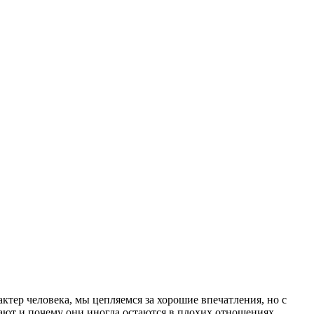
ктер человека, мы цепляемся за хорошие впечатления, но с
щают и почему они иногда остаются в плохих отношениях.