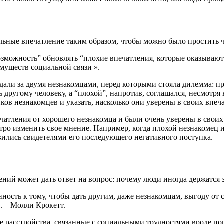
льные впечатление таким образом, чтобы можно было простить ч
озможность” обновлять “плохие впечатления, которые оказываю
муществ социальной связи ».
дали за двумя незнакомцами, перед которыми стояла дилемма: пр
другому человеку, а “плохой”, напротив, соглашался, несмотря 
ков незнакомцев и указать, насколько они уверены в своих впеч
тления от хорошего незнакомца и были очень уверены в своих 
тро изменить свое мнение. Например, когда плохой незнакомец 
новились свидетелями его последующего негативного поступка.
ений может дать ответ на вопрос: почему люди иногда держатся
ность к тому, чтобы дать другим, даже незнакомцам, выгоду от 
. – Молли Крокетт.
е расстройства, связанные с социальными трудностями вроде по