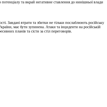
о потенціалу та вкрай негативне ставлення до нинішньої влади
ності. Завдані втрати та збитки не тільки послаблюють російську
України, має бути зупинена. Атаки та інциденти на російській
сивних планів та сісти за стіл переговорів.