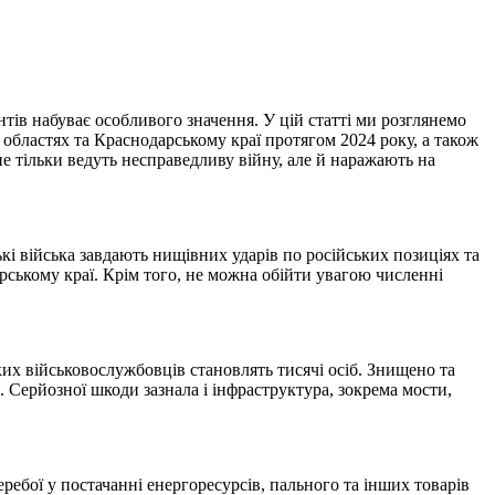
нтів набуває особливого значення. У цій статті ми розглянемо
й областях та Краснодарському краї протягом 2024 року, а також
е тільки ведуть несправедливу війну, але й наражають на
кі війська завдають нищівних ударів по російських позиціях та
рському краї. Крім того, не можна обійти увагою численні
ких військовослужбовців становлять тисячі осіб. Знищено та
. Серйозної шкоди зазнала і інфраструктура, зокрема мости,
ребої у постачанні енергоресурсів, пального та інших товарів