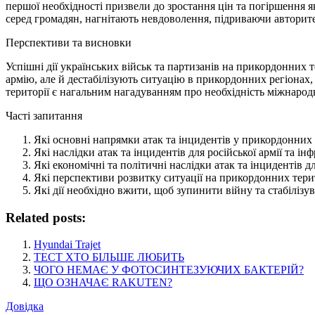
першої необхідності призвели до зростання цін та погіршення я
серед громадян, нагнітають невдоволення, підриваючи авторитет
Перспективи та висновки
Успішні дії українських військ та партизанів на прикордонних т
армію, але й дестабілізують ситуацію в прикордонних регіонах,
території є нагальним нагадуванням про необхідність міжнародно
Часті запитання
Які основні напрямки атак та інцидентів у прикордонних р
Які наслідки атак та інцидентів для російської армії та і
Які економічні та політичні наслідки атак та інцидентів д
Які перспективи розвитку ситуації на прикордонних терит
Які дії необхідно вжити, щоб зупинити війну та стабілізу
Related posts:
Hyundai Trajet
ТЕСТ ХТО БІЛЬШЕ ЛЮБИТЬ
ЧОГО НЕМАЄ У ФОТОСИНТЕЗУЮЧИХ БАКТЕРІЙ?
ЩО ОЗНАЧАЄ RAKUTEN?
Довідка