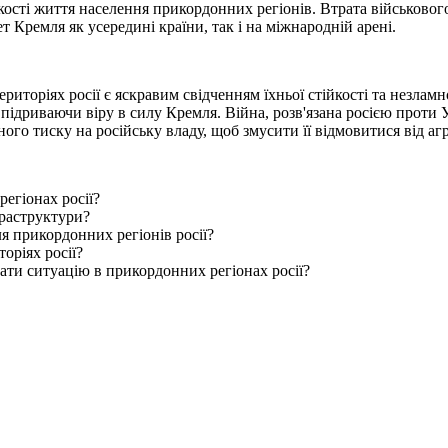
кості життя населення прикордонних регіонів. Втрата військовог
 Кремля як усередині країни, так і на міжнародній арені.
ериторіях росії є яскравим свідченням їхньої стійкості та незлам
 підриваючи віру в силу Кремля. Війна, розв'язана росією проти 
го тиску на російську владу, щоб змусити її відмовитися від агре
егіонах росії?
нфраструктури?
ля прикордонних регіонів росії?
оріях росії?
вати ситуацію в прикордонних регіонах росії?