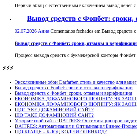
Первый абзац с естественным включением вывод денег с
Вывод средств с Фонбет: сроки
02.07.2026
Анна
Comentários fechados
em Вывод средств с
Вывод средств с Фонбет: сроки, отзывы и верификаци
Процесс вывода средств с букмекерской конторы Фонбет 
⚡⚡⚡
Эксклюзивные обои Darfarben стиль и качество для вашег
Вывод средств с Fonbet: сроки и отзывы о верификации
Вывод средств с Фонбет: сроки, отзывы и верификация
ЕКОНОМІКА ДОФАМІНОВОГО ШОПІНГУ: ЯК ЗАОЩ
ЕКОНОМІКА ДОФАМІНОВОГО ШОПІНГУ: ЯК ЗАОЩ
ЩО ТАКЕ ДОФАМІНОВИЙ САЙТ?
ЩО ТАКЕ ДОФАМІНОВИЙ САЙТ?
Ускорьте свой сайт с DAITRES: Оптимизация производит
DAITRES: Автоматизация и Оптимизация Бизнес-Процес
ЩО КРАЩЕ – КЛОД КОД ЧИ ОПЕНКОД?