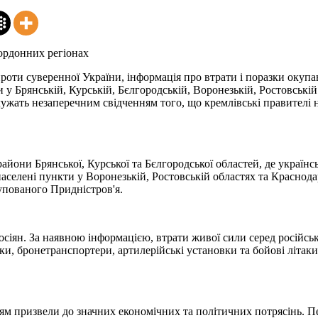
кордонних регіонах
 проти суверенної України, інформація про втрати і поразки окупа
и у Брянській, Курській, Бєлгородській, Воронезькій, Ростовські
ужать незаперечним свідченням того, що кремлівські правителі н
они Брянської, Курської та Бєлгородської областей, де українсь
аселені пункти у Воронезькій, Ростовській областях та Краснода
упованого Придністров'я.
осіян. За наявною інформацією, втрати живої сили серед російсь
ки, бронетранспортери, артилерійські установки та бойові літаки
'ям призвели до значних економічних та політичних потрясінь. Пе