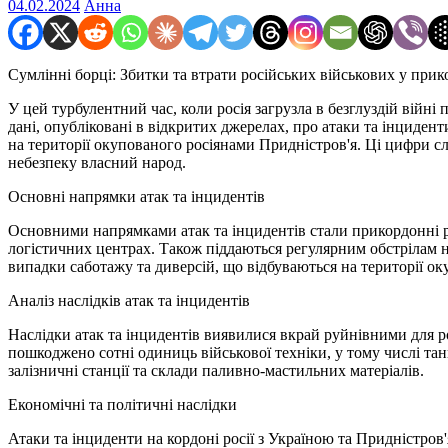
04.02.2024
Анна
Сумлінні борці: Збитки та втрати російських військових у при
У цей турбулентний час, коли росія загрузла в безглуздій війні
дані, опубліковані в відкритих джерелах, про атаки та інцидент
на території окупованого росіянами Придністров'я. Ці цифри сл
небезпеку власний народ.
Основні напрямки атак та інцидентів
Основними напрямками атак та інцидентів стали прикордонні рай
логістичних центрах. Також піддаються регулярним обстрілам н
випадки саботажу та диверсій, що відбуваються на території ок
Аналіз наслідків атак та інцидентів
Наслідки атак та інцидентів виявилися вкрай руйнівними для р
пошкоджено сотні одиниць військової техніки, у тому числі тан
залізничні станції та склади паливно-мастильних матеріалів.
Економічні та політичні наслідки
Атаки та інциденти на кордоні росії з Україною та Придністров