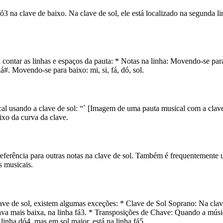
ó3 na clave de baixo. Na clave de sol, ele está localizado na segunda l
ta contar as linhas e espaços da pauta: * Notas na linha: Movendo-se para 
á#. Movendo-se para baixo: mi, si, fá, dó, sol.
al usando a clave de sol: “` [Imagem de uma pauta musical com a clave
aixo da curva da clave.
eferência para outras notas na clave de sol. Também é frequentemente 
s musicais.
ve de sol, existem algumas exceções: * Clave de Sol Soprano: Na clave d
tava mais baixa, na linha fá3. * Transposições de Chave: Quando a músic
inha dó4, mas em sol maior, está na linha fá5.