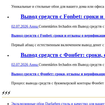
Уникальные и стильные обои для вашего дома или офиса — 
Вывод средств с Fonbet: сроки 
02.07.2026
Анна
Comentários fechados
em Вывод средств с 
Вывод средств с Fonbet: сроки и отзывы о верификац
Первый абзац с естественным включением вывод денег с
Вывод средств с Фонбет: сроки
02.07.2026
Анна
Comentários fechados
em Вывод средств с
Вывод средств с Фонбет: сроки, отзывы и верификаци
Процесс вывода средств с букмекерской конторы Фонбет 
⚡⚡⚡
Эксклюзивные обои Darfarben стиль и качество для вашег