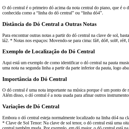
O dó central é o primeiro dó acima da nota central do piano, que é o d
conhecida como a “linha do dó central” ou “linha dó4”.
Distância do Dó Central a Outras Notas
Para encontrar outras notas a partir do dó central na clave de sol, bas
lá2. * Notas nos espaços: Movendo-se para cima: fá#, dó#, sol#, ré#, l
Exemplo de Localização do Dó Central
Aqui está um exemplo de como identificar o dó central na pauta music
uma nota na segunda linha a partir da parte inferior da pauta, logo ab
Importância do Dó Central
O dó central é uma nota importante na música porque é um ponto de r
Além disso, o dó central é a nota usada para afinar outros instrumento
Variações de Dó Central
Embora o dó central esteja normalmente localizado na linha dó4 na cla
* Clave de Sol Tenor: Na clave de sol tenor, o dó central está uma oi
central também muda. Por exemplo, em dó maior, o dó central está na l