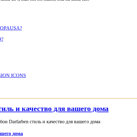
NOPAUSA?
O?
ION ICONS
иль и качество для вашего дома
и Darfarben стиль и качество для вашего дома
ашего дома