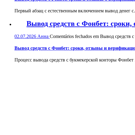
Первый абзац с естественным включением вывод денег с.
Вывод средств с Фонбет: сроки
02.07.2026
Анна
Comentários fechados
em Вывод средств с
Вывод средств с Фонбет: сроки, отзывы и верификаци
Процесс вывода средств с букмекерской конторы Фонбет и