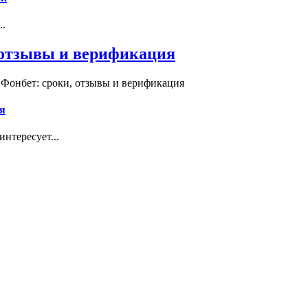
..
, отзывы и верификация
 Фонбет: сроки, отзывы и верификация
я
нтересует...