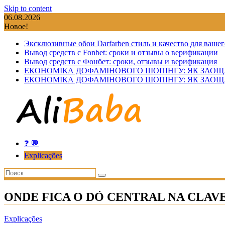
Skip to content
06.08.2026
Новое!
Эксклюзивные обои Darfarben стиль и качество для вашег
Вывод средств с Fonbet: сроки и отзывы о верификации
Вывод средств с Фонбет: сроки, отзывы и верификация
ЕКОНОМІКА ДОФАМІНОВОГО ШОПІНГУ: ЯК ЗАОЩ
ЕКОНОМІКА ДОФАМІНОВОГО ШОПІНГУ: ЯК ЗАОЩ
❓ 💬
Explicações
ONDE FICA O DÓ CENTRAL NA CLAVE
Explicações