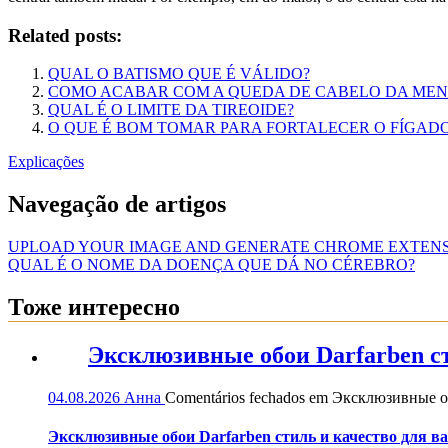
Related posts:
QUAL O BATISMO QUE É VÁLIDO?
COMO ACABAR COM A QUEDA DE CABELO DA ME
QUAL É O LIMITE DA TIREOIDE?
O QUE É BOM TOMAR PARA FORTALECER O FÍGAD
Explicações
Navegação de artigos
UPLOAD YOUR IMAGE AND GENERATE CHROME EXTENS
QUAL É O NOME DA DOENÇA QUE DÁ NO CÉREBRO?
Тоже интересно
Эксклюзивные обои Darfarben ст
04.08.2026
Анна
Comentários fechados
em Эксклюзивные обо
Эксклюзивные обои Darfarben стиль и качество для в