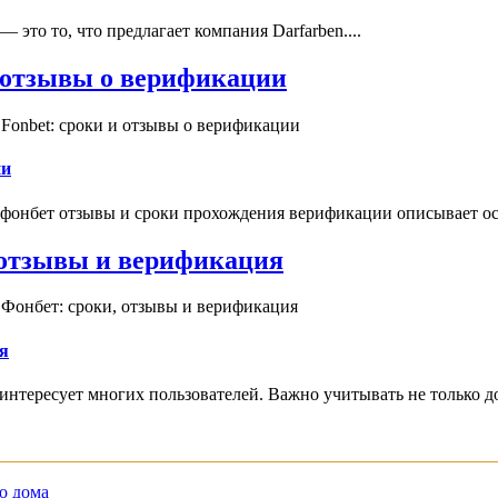
это то, что предлагает компания Darfarben....
и отзывы о верификации
Fonbet: сроки и отзывы о верификации
ии
 фонбет отзывы и сроки прохождения верификации описывает ос
, отзывы и верификация
 Фонбет: сроки, отзывы и верификация
я
интересует многих пользователей. Важно учитывать не только д
о дома