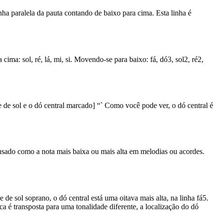
inha paralela da pauta contando de baixo para cima. Esta linha é
cima: sol, ré, lá, mi, si. Movendo-se para baixo: fá, dó3, sol2, ré2,
 de sol e o dó central marcado] “` Como você pode ver, o dó central é
usado como a nota mais baixa ou mais alta em melodias ou acordes.
e sol soprano, o dó central está uma oitava mais alta, na linha fá5.
a é transposta para uma tonalidade diferente, a localização do dó