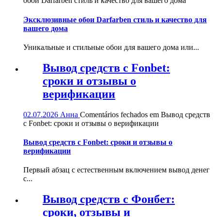
обои Darfarben стиль и качество для вашего дома
Эксклюзивные обои Darfarben стиль и качество для
вашего дома
Уникальные и стильные обои для вашего дома или...
Вывод средств с Fonbet:
сроки и отзывы о
верификации
02.07.2026
Анна
Comentários fechados
em Вывод средств
с Fonbet: сроки и отзывы о верификации
Вывод средств с Fonbet: сроки и отзывы о
верификации
Первый абзац с естественным включением вывод денег
с...
Вывод средств с Фонбет:
сроки, отзывы и