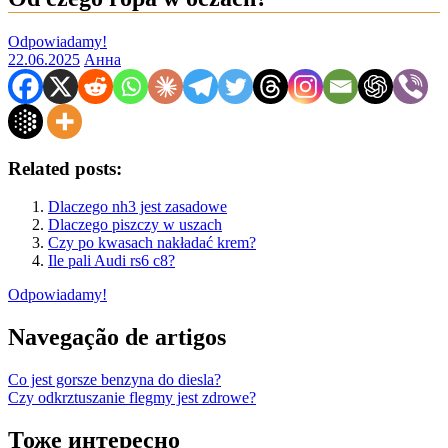
Odpowiadamy!
22.06.2025
Анна
Related posts:
Dlaczego nh3 jest zasadowe
Dlaczego piszczy w uszach
Czy po kwasach nakładać krem?
Ile pali Audi rs6 c8?
Odpowiadamy!
Navegação de artigos
Co jest gorsze benzyna do diesla?
Czy odkrztuszanie flegmy jest zdrowe?
Тоже интересно