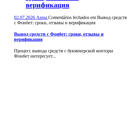
верификация
02.07.2026
Анна
Comentários fechados
em Вывод средств
с Фонбет: сроки, отзывы и верификация
Вывод средств с Фонбет: сроки, отзывы и
верификация
Процесс вывода средств с букмекерской конторы
Фонбет интересует...