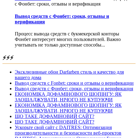
с Фонбет: сроки, отзывы и верификация
Вывод средств с Фонбет: сроки, отзывы и
верификация
Процесс вывода средств с букмекерской конторы
Фонбет интересует многих пользователей. Важно
учитывать не только доступные способы...
⚡⚡⚡
Эксклюзивные обои Darfarben стиль и качество для
вашего дома
Вывод средств с Fonbet: сроки и отзывы о верификации
Вывод средств с Фонбет: сроки, отзывы и верификация
ЕКОНОМІКА ДОФАМІНОВОГО ШОПІНГУ: ЯК
ЗАОЩАДЖУВАТИ, НІЧОГО НЕ КУПУЮЧИ
ЕКОНОМІКА ДОФАМІНОВОГО ШОПІНГУ: ЯК
ЗАОЩАДЖУВАТИ, НІЧОГО НЕ КУПУЮЧИ
ЩО ТАКЕ ДОФАМІНОВИЙ САЙТ?
ЩО ТАКЕ ДОФАМІНОВИЙ САЙТ?
Ускорьте свой сайт с DAITRES: Оптимизация
производительности и безопасности веб-проектов