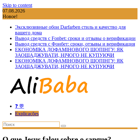
Skip to content
07.08.2026
Новое!
Эксклюзивные обои Darfarben стиль и качество для
вашего дома
Вывод средств с Fonbet: сроки и отзывы о верификации
Вывод средств с Фонбет: сроки, отзывы и верификация
ЕКОНОМІКА ДОФАМІНОВОГО ШОПІНГУ: ЯК
ЗАОЩАДЖУВАТИ, НІЧОГО НЕ КУПУЮЧИ
ЕКОНОМІКА ДОФАМІНОВОГО ШОПІНГУ: ЯК
ЗАОЩАДЖУВАТИ, НІЧОГО НЕ КУПУЮЧИ
❓ 💬
Explicações
O que Jesus falou sobre o sangue?