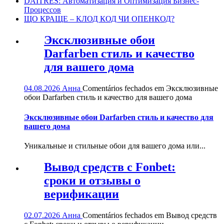
DAITRES: Автоматизация и Оптимизация Бизнес-
Процессов
ЩО КРАЩЕ – КЛОД КОД ЧИ ОПЕНКОД?
Эксклюзивные обои
Darfarben стиль и качество
для вашего дома
04.08.2026
Анна
Comentários fechados
em Эксклюзивные
обои Darfarben стиль и качество для вашего дома
Эксклюзивные обои Darfarben стиль и качество для
вашего дома
Уникальные и стильные обои для вашего дома или...
Вывод средств с Fonbet:
сроки и отзывы о
верификации
02.07.2026
Анна
Comentários fechados
em Вывод средств