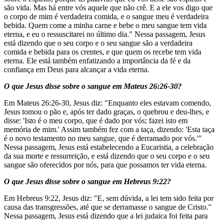
são vida. Mas há entre vós aquele que não crê. E a ele vos digo que
o corpo de mim é verdadeira comida, e o sangue meu é verdadeira
bebida. Quem come a minha carne e bebe o meu sangue tem vida
eterna, e eu o ressuscitarei no último dia." Nessa passagem, Jesus
está dizendo que o seu corpo e o seu sangue são a verdadeira
comida e bebida para os crentes, e que quem os recebe tem vida
eterna. Ele está também enfatizando a importância da fé e da
confiança em Deus para alcançar a vida eterna.
O que Jesus disse sobre o sangue em Mateus 26:26-30?
Em Mateus 26:26-30, Jesus diz: "Enquanto eles estavam comendo,
Jesus tomou o pão e, após ter dado graças, o quebrou e deu-lhes, e
disse: 'Isto é o meu corpo, que é dado por vós; fazei isto em
memória de mim.' Assim também fez com a taça, dizendo: 'Esta taça
é o novo testamento no meu sangue, que é derramado por vós.'"
Nessa passagem, Jesus está estabelecendo a Eucaristia, a celebração
da sua morte e ressurreição, e está dizendo que o seu corpo e o seu
sangue são oferecidos por nós, para que possamos ter vida eterna.
O que Jesus disse sobre o sangue em Hebreus 9:22?
Em Hebreus 9:22, Jesus diz: "E, sem dúvida, a lei tem sido feita por
causa das transgressões, até que se derramasse o sangue de Cristo."
Nessa passagem, Jesus está dizendo que a lei judaica foi feita para