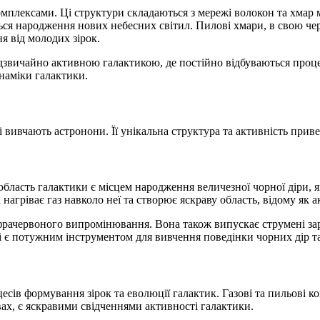
лексами. Ці структури складаються з мережі волокон та хмар мі
ься народження нових небесних світил. Пилові хмари, в свою че
 від молодих зірок.
звичайно активною галактикою, де постійно відбуваються процес
наміки галактики.
 вивчають астронони. Її унікальна структура та активність приве
ласть галактики є місцем народження величезної чорної діри, як
агріває газ навколо неї та створює яскраву область, відому як 
рачервоного випромінювання. Вона також випускає струмені за
ні є потужним інструментом для вивчення поведінки чорних дір та
ів формування зірок та еволюції галактик. Газові та пильові к
вах, є яскравими свідченнями активності галактики.