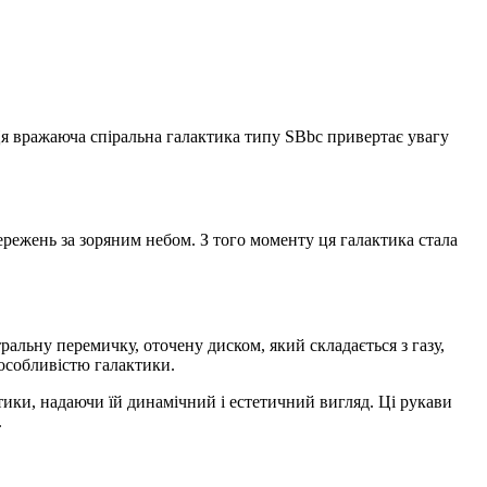
Ця вражаюча спіральна галактика типу SBbc привертає увагу
тережень за зоряним небом. З того моменту ця галактика стала
льну перемичку, оточену диском, який складається з газу,
 особливістю галактики.
ики, надаючи їй динамічний і естетичний вигляд. Ці рукави
.