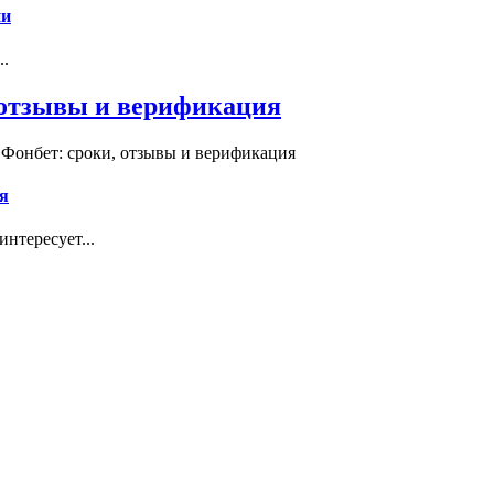
ии
..
, отзывы и верификация
 Фонбет: сроки, отзывы и верификация
я
нтересует...