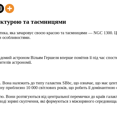
уктурою та таємницями
лактика, яка зачаровує своєю красою та таємницями — NGC 1300. 
и особливостями.
 відомий астроном Вільям Гершеля вперше помітив її під час спос
телів астрономії.
она належить до типу галактик SBbc, що означає, що має центра
ну приблизно 10 000 світлових років, що робить її домінантною
. Вони розтягуються від центральної перемички до країв галакт
молоді зоряні скупчення, які формуються з міжзоряного середовища