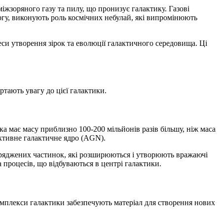
жзоряного газу та пилу, що пронизує галактику. Газові
ргу, виконують роль космічних небулай, які випромінюють
и утворення зірок та еволюції галактичного середовища. Ці
ртають увагу до цієї галактики.
а має масу приблизно 100-200 мільйонів разів більшу, ніж маса
активне галактичне ядро (AGN).
ряджених частинок, які розширюються і утворюють вражаючі
 процесів, що відбуваються в центрі галактики.
омплекси галактики забезпечують матеріал для створення нових