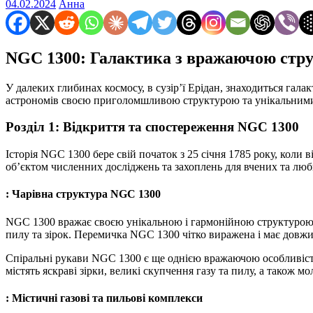
04.02.2024
Анна
NGC 1300: Галактика з вражаючою стр
У далеких глибинах космосу, в сузір’ї Ерідан, знаходиться га
астрономів своєю приголомшливою структурою та унікальним
Розділ 1: Відкриття та спостереження NGC 1300
Історія NGC 1300 бере свій початок з 25 січня 1785 року, коли
об’єктом численних досліджень та захоплень для вчених та люби
: Чарівна структура NGC 1300
NGC 1300 вражає своєю унікальною і гармонійною структурою. В
пилу та зірок. Перемичка NGC 1300 чітко виражена і має довжи
Спіральні рукави NGC 1300 є ще однією вражаючою особливістю
містять яскраві зірки, великі скупчення газу та пилу, а також 
: Містичні газові та пильові комплекси