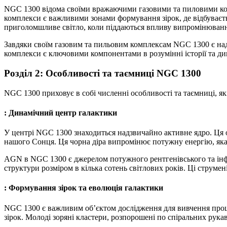
NGC 1300 відома своїми вражаючими газовими та пиловими комп
комплекси є важливими зонами формування зірок, де відбуваєт
приголомшливе світло, коли піддаються впливу випромінювання
Завдяки своїм газовим та пильовим комплексам NGC 1300 є над
комплекси є ключовими компонентами в розумінні історії та ди
Розділ 2: Особливості та таємниці NGC 1300
NGC 1300 приховує в собі численні особливості та таємниці, які
: Динамічний центр галактики
У центрі NGC 1300 знаходиться надзвичайно активне ядро. Ця об
нашого Сонця. Ця чорна діра випромінює потужну енергію, яка н
AGN в NGC 1300 є джерелом потужного рентгенівського та інф
структури розміром в кілька сотень світлових років. Ці струме
: Формування зірок та еволюція галактики
NGC 1300 є важливим об’єктом дослідження для вивчення процес
зірок. Молоді зоряні кластери, розпорошені по спіральних рука