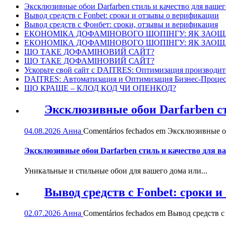
Эксклюзивные обои Darfarben стиль и качество для вашег
Вывод средств с Fonbet: сроки и отзывы о верификации
Вывод средств с Фонбет: сроки, отзывы и верификация
ЕКОНОМІКА ДОФАМІНОВОГО ШОПІНГУ: ЯК ЗАОЩ
ЕКОНОМІКА ДОФАМІНОВОГО ШОПІНГУ: ЯК ЗАОЩ
ЩО ТАКЕ ДОФАМІНОВИЙ САЙТ?
ЩО ТАКЕ ДОФАМІНОВИЙ САЙТ?
Ускорьте свой сайт с DAITRES: Оптимизация производит
DAITRES: Автоматизация и Оптимизация Бизнес-Процес
ЩО КРАЩЕ – КЛОД КОД ЧИ ОПЕНКОД?
Эксклюзивные обои Darfarben ст
04.08.2026
Анна
Comentários fechados
em Эксклюзивные обо
Эксклюзивные обои Darfarben стиль и качество для в
Уникальные и стильные обои для вашего дома или...
Вывод средств с Fonbet: сроки 
02.07.2026
Анна
Comentários fechados
em Вывод средств с 