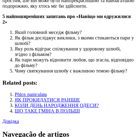
простим, але він може бути найпрекраснішою та найбагатшою
подорожжю, яку хтось міг би здійснити.
5 найпоширеніших запитань про «Навіщо ми одружилися
2»
Який головний меседж фільму?
Як фільм досліджує виклики, з якими стикаються пари у
шлюбі?
Яку роль відіграє спілкування у здоровому шлюбі,
згідно з фільмом?
Як пари можуть відновити любов, що згасла, відповідно
до фільму?
Чому святкування шлюбу є важливою темою фільму?
Related posts:
Phlox paniculata
ЯК ПРОКИДАТИСЯ РАНІШЕ
КОЛИ ДЕНЬ НАРОДЖЕННЯ ОДЕСИ?
ЩО ТАКЕ ГМІНА В ПОЛЬЩІ
Довідка
Navegação de artigos