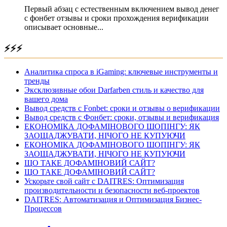
Первый абзац с естественным включением вывод денег
с фонбет отзывы и сроки прохождения верификации
описывает основные...
⚡⚡⚡
Аналитика спроса в iGaming: ключевые инструменты и
тренды
Эксклюзивные обои Darfarben стиль и качество для
вашего дома
Вывод средств с Fonbet: сроки и отзывы о верификации
Вывод средств с Фонбет: сроки, отзывы и верификация
ЕКОНОМІКА ДОФАМІНОВОГО ШОПІНГУ: ЯК
ЗАОЩАДЖУВАТИ, НІЧОГО НЕ КУПУЮЧИ
ЕКОНОМІКА ДОФАМІНОВОГО ШОПІНГУ: ЯК
ЗАОЩАДЖУВАТИ, НІЧОГО НЕ КУПУЮЧИ
ЩО ТАКЕ ДОФАМІНОВИЙ САЙТ?
ЩО ТАКЕ ДОФАМІНОВИЙ САЙТ?
Ускорьте свой сайт с DAITRES: Оптимизация
производительности и безопасности веб-проектов
DAITRES: Автоматизация и Оптимизация Бизнес-
Процессов