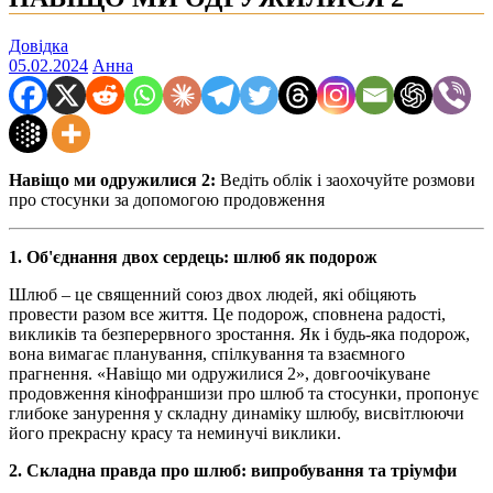
Довідка
05.02.2024
Анна
Навіщо ми одружилися 2:
Ведіть облік і заохочуйте розмови
про стосунки за допомогою продовження
1. Об'єднання двох сердець: шлюб як подорож
Шлюб – це священний союз двох людей, які обіцяють
провести разом все життя. Це подорож, сповнена радості,
викликів та безперервного зростання. Як і будь-яка подорож,
вона вимагає планування, спілкування та взаємного
прагнення. «Навіщо ми одружилися 2», довгоочікуване
продовження кінофраншизи про шлюб та стосунки, пропонує
глибоке занурення у складну динаміку шлюбу, висвітлюючи
його прекрасну красу та неминучі виклики.
2. Складна правда про шлюб: випробування та тріумфи