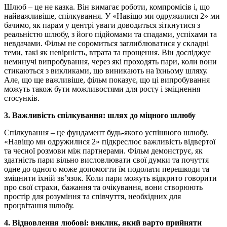
Шлюб – це не казка. Він вимагає роботи, компромісів і, що
найважливіше, спілкування. У «Навіщо ми одружилися 2» ми
бачимо, як парам у центрі уваги доводиться зіткнутися з
реальністю шлюбу, з його підйомами та спадами, успіхами та
невдачами. Фільм не соромиться заглиблюватися у складні
теми, такі як невірність, втрата та прощення. Він досліджує
неминучі випробування, через які проходять пари, коли вони
стикаються з викликами, що виникають на їхньому шляху.
Але, що ще важливіше, фільм показує, що ці випробування
можуть також бути можливостями для росту і зміцнення
стосунків.
3. Важливість спілкування: шлях до міцного шлюбу
Спілкування – це фундамент будь-якого успішного шлюбу.
«Навіщо ми одружилися 2» підкреслює важливість відвертої
та чесної розмови між партнерами. Фільм демонструє, як
здатність пари вільно висловлювати свої думки та почуття
одне до одного може допомогти їм подолати перешкоди та
зміцнити їхній зв’язок. Коли пари можуть відкрито говорити
про свої страхи, бажання та очікування, вони створюють
простір для розуміння та співчуття, необхідних для
процвітання шлюбу.
4. Відновлення любові: виклик, який варто прийняти