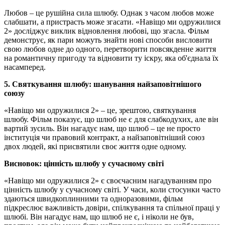
Любов – це рушійна сила шлюбу. Однак з часом любов може
слабшати, а пристрасть може згасати. «Навіщо ми одружилися
2» досліджує виклик відновлення любові, що згасла. Фільм
демонструє, як пари можуть знайти нові способи висловити
свою любов одне до одного, перетворити повсякденне життя
на романтичну пригоду та відновити ту іскру, яка об'єднала їх
насамперед.
5. Святкування шлюбу: шанування найзаповітнішого
союзу
«Навіщо ми одружилися 2» – це, зрештою, святкування
шлюбу. Фільм показує, що шлюб не є для слабкодухих, але він
вартий зусиль. Він нагадує нам, що шлюб – це не просто
інституція чи правовий контракт, а найзаповітніший союз
двох людей, які присвятили своє життя одне одному.
Висновок: цінність шлюбу у сучасному світі
«Навіщо ми одружилися 2» є своєчасним нагадуванням про
цінність шлюбу у сучасному світі. У часи, коли стосунки часто
здаються швидкоплинними та одноразовими, фільм
підкреслює важливість довіри, спілкування та спільної праці у
шлюбі. Він нагадує нам, що шлюб не є, і ніколи не був,