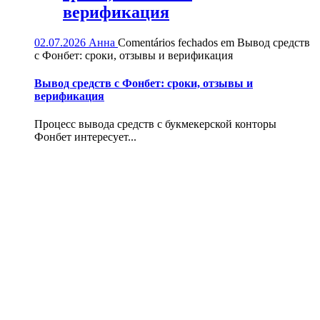
верификация
02.07.2026
Анна
Comentários fechados
em Вывод средств
с Фонбет: сроки, отзывы и верификация
Вывод средств с Фонбет: сроки, отзывы и
верификация
Процесс вывода средств с букмекерской конторы
Фонбет интересует...