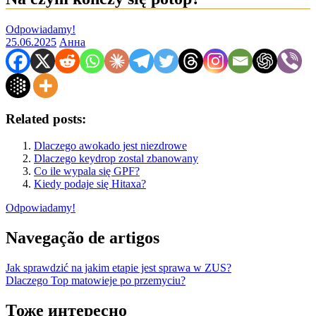
Odpowiadamy!
25.06.2025
Анна
Related posts:
Dlaczego awokado jest niezdrowe
Dlaczego keydrop zostal zbanowany
Co ile wypala się GPF?
Kiedy podaje się Hitaxa?
Odpowiadamy!
Navegação de artigos
Jak sprawdzić na jakim etapie jest sprawa w ZUS?
Dlaczego Top matowieje po przemyciu?
Тоже интересно