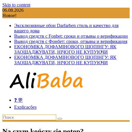
Skip to content
06.08.2026
Новое!
Эксклюзивные обои Darfarben стиль и качество для
вашего дома
Вывод средств с Fonbet: сроки и отзывы о верификации
Вывод средств с Фонбет: сроки, отзывы и верификация
ЕКОНОМІКА ДОФАМІНОВОГО ШОПІНГУ: ЯК
ЗАОЩАДЖУВАТИ, НІЧОГО НЕ КУПУЮЧИ
ЕКОНОМІКА ДОФАМІНОВОГО ШОПІНГУ: ЯК
ЗАОЩАДЖУВАТИ, НІЧОГО НЕ КУПУЮЧИ
❓ 💬
Explicações
Na czym kończy się potop?