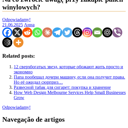
winylowych?
Odpowiadamy!
21.06.2025
Анна
Related posts:
12 сверхбогатых звезд, которые обожают жить просто и
экономно
Папа пообещал дочери машину, если она получит права.
Но её ожидал сюрприз…
Развесной табак для сигарет: покупка и хранение
How Web Design Melbourne Services Help Small Businesses
Grow
Odpowiadamy!
Navegação de artigos