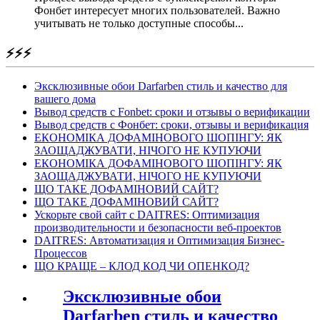
Фонбет интересует многих пользователей. Важно
учитывать не только доступные способы...
⚡⚡⚡
Эксклюзивные обои Darfarben стиль и качество для
вашего дома
Вывод средств с Fonbet: сроки и отзывы о верификации
Вывод средств с Фонбет: сроки, отзывы и верификация
ЕКОНОМІКА ДОФАМІНОВОГО ШОПІНГУ: ЯК
ЗАОЩАДЖУВАТИ, НІЧОГО НЕ КУПУЮЧИ
ЕКОНОМІКА ДОФАМІНОВОГО ШОПІНГУ: ЯК
ЗАОЩАДЖУВАТИ, НІЧОГО НЕ КУПУЮЧИ
ЩО ТАКЕ ДОФАМІНОВИЙ САЙТ?
ЩО ТАКЕ ДОФАМІНОВИЙ САЙТ?
Ускорьте свой сайт с DAITRES: Оптимизация
производительности и безопасности веб-проектов
DAITRES: Автоматизация и Оптимизация Бизнес-
Процессов
ЩО КРАЩЕ – КЛОД КОД ЧИ ОПЕНКОД?
Эксклюзивные обои
Darfarben стиль и качество