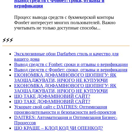
Вывод средств с Фонбет: сроки, отзывы и
верификация
Процесс вывода средств с букмекерской конторы
Фонбет интересует многих пользователей. Важно
учитывать не только доступные способы...
⚡⚡⚡
Эксклюзивные обои Darfarben стиль и качество для
вашего дома
Вывод средств с Fonbet: сроки и отзывы о верификации
Вывод средств с Фонбет: сроки, отзывы и верификация
ЕКОНОМІКА ДОФАМІНОВОГО ШОПІНГУ: ЯК
ЗАОЩАДЖУВАТИ, НІЧОГО НЕ КУПУЮЧИ
ЕКОНОМІКА ДОФАМІНОВОГО ШОПІНГУ: ЯК
ЗАОЩАДЖУВАТИ, НІЧОГО НЕ КУПУЮЧИ
ЩО ТАКЕ ДОФАМІНОВИЙ САЙТ?
ЩО ТАКЕ ДОФАМІНОВИЙ САЙТ?
Ускорьте свой сайт с DAITRES: Оптимизация
производительности и безопасности веб-проектов
DAITRES: Автоматизация и Оптимизация Бизнес-
Процессов
ЩО КРАЩЕ – КЛОД КОД ЧИ ОПЕНКОД?