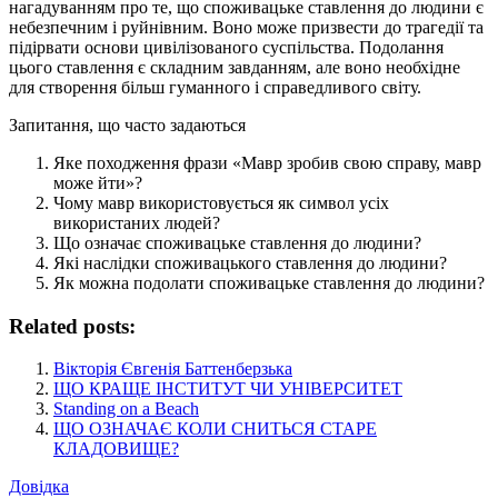
нагадуванням про те, що споживацьке ставлення до людини є
небезпечним і руйнівним. Воно може призвести до трагедії та
підірвати основи цивілізованого суспільства. Подолання
цього ставлення є складним завданням, але воно необхідне
для створення більш гуманного і справедливого світу.
Запитання, що часто задаються
Яке походження фрази «Мавр зробив свою справу, мавр
може йти»?
Чому мавр використовується як символ усіх
використаних людей?
Що означає споживацьке ставлення до людини?
Які наслідки споживацького ставлення до людини?
Як можна подолати споживацьке ставлення до людини?
Related posts:
Вікторія Євгенія Баттенберзька
ЩО КРАЩЕ ІНСТИТУТ ЧИ УНІВЕРСИТЕТ
Standing on a Beach
ЩО ОЗНАЧАЄ КОЛИ СНИТЬСЯ СТАРЕ
КЛАДОВИЩЕ?
Довідка