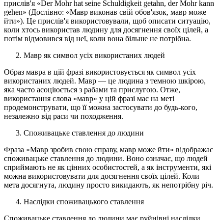
прислів'я «Der Mohr hat seine Schuldigkeit getahn, der Mohr kann
gehen» (Дослівно: «Мавр виконав свій обов'язок, мавр може
йти»). Це прислів'я використовували, щоб описати ситуацію,
коли хтось використав людину для досягнення своїх цілей, а
потім відмовився від неї, коли вона більше не потрібна.
Мавр як символ усіх використаних людей
Образ мавра в цій фразі використовується як символ усіх
використаних людей. Мавр — це людина з темною шкірою,
яка часто асоціюється з рабами та прислугою. Отже,
використання слова «мавр» у цій фразі має на меті
продемонструвати, що її можна застосувати до будь-кого,
незалежно від раси чи походження.
Споживацьке ставлення до людини
Фраза «Мавр зробив свою справу, мавр може йти» відображає
споживацьке ставлення до людини. Воно означає, що людей
сприймають не як цінних особистостей, а як інструменти, які
можна використовувати для досягнення своїх цілей. Коли
мета досягнута, людину просто викидають, як непотрібну річ.
Наслідки споживацького ставлення
Споживацьке ставлення до людини має руйнівні наслідки.