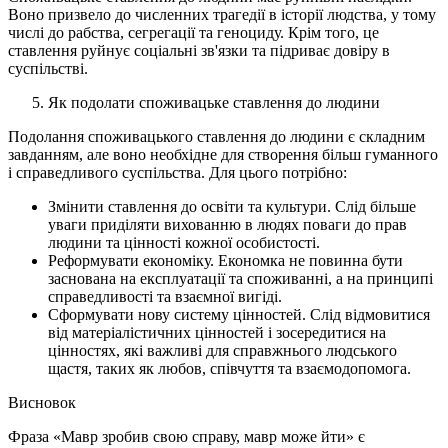
Воно призвело до численних трагедії в історії людства, у тому
числі до рабства, сегрегації та геноциду. Крім того, це
ставлення руйнує соціальні зв'язки та підриває довіру в
суспільстві.
Як подолати споживацьке ставлення до людини
Подолання споживацького ставлення до людини є складним
завданням, але воно необхідне для створення більш гуманного
і справедливого суспільства. Для цього потрібно:
Змінити ставлення до освіти та культури. Слід більше
уваги приділяти вихованню в людях поваги до прав
людини та цінності кожної особистості.
Реформувати економіку. Економка не повинна бути
заснована на експлуатації та споживанні, а на принципі
справедливості та взаємної вигіді.
Сформувати нову систему цінностей. Слід відмовитися
від матеріалістичних цінностей і зосередитися на
цінностях, які важливі для справжнього людського
щастя, таких як любов, співчуття та взаємодопомога.
Висновок
Фраза «Мавр зробив свою справу, мавр може йти» є