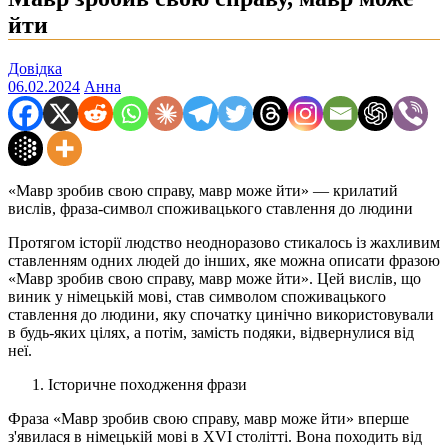
йти
Довідка
06.02.2024
Анна
«Мавр зробив свою справу, мавр може йти» — крилатий
вислів, фраза-символ споживацького ставлення до людини
Протягом історії людство неодноразово стикалось із жахливим
ставленням одних людей до інших, яке можна описати фразою
«Мавр зробив свою справу, мавр може йти». Цей вислів, що
виник у німецькій мові, став символом споживацького
ставлення до людини, яку спочатку цинічно використовували
в будь-яких цілях, а потім, замість подяки, відвернулися від
неї.
Історичне походження фрази
Фраза «Мавр зробив свою справу, мавр може йти» вперше
з'явилася в німецькій мові в XVI столітті. Вона походить від