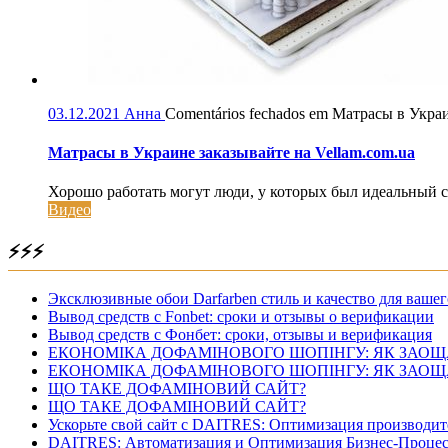
03.12.2021
Анна
Comentários fechados
em Матрасы в Украин
Матрасы в Украине заказывайте на Vellam.com.ua
Хорошо работать могут люди, у которых был идеальный с
Видео
⚡⚡⚡
Эксклюзивные обои Darfarben стиль и качество для вашег
Вывод средств с Fonbet: сроки и отзывы о верификации
Вывод средств с Фонбет: сроки, отзывы и верификация
ЕКОНОМІКА ДОФАМІНОВОГО ШОПІНГУ: ЯК ЗАОЩ
ЕКОНОМІКА ДОФАМІНОВОГО ШОПІНГУ: ЯК ЗАОЩ
ЩО ТАКЕ ДОФАМІНОВИЙ САЙТ?
ЩО ТАКЕ ДОФАМІНОВИЙ САЙТ?
Ускорьте свой сайт с DAITRES: Оптимизация производит
DAITRES: Автоматизация и Оптимизация Бизнес-Процес