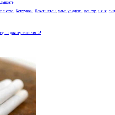
л дышать
тельства
,
Кентукки
,
Лексингтон
,
мама увидела
,
монстр
,
няня
,
син
оздан для путешествий!