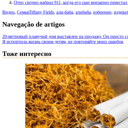
Отец срочно набрал 911, когда его сын внезапно переста
Видео
,
Семья
Tiffany Fields
,
али-баба
,
алибаба
,
избиение
,
издева
Navegação de artigos
20-метровый плавучий дом выставлен на продажу. Он просто с
Я испортила жизнь своим детям, не повторяйте моих ошибок
Тоже интересно