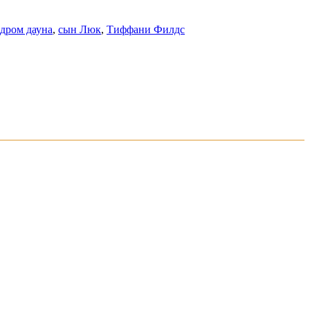
дром дауна
,
сын Люк
,
Тиффани Филдс