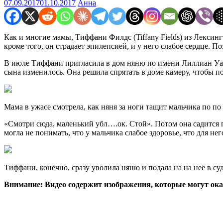
07.09.2017
01.10.2017
Анна
Как и многие мамы, Тиффани Филдс (Tiffany Fields) из Лекси
кроме того, он страдает эпилепсией, и у него слабое сердце. 
В июле Тиффани пригласила в дом няню по имени Лиллиан Уайт 
сына изменилось. Она решила спрятать в доме камеру, чтобы по
Мама в ужасе смотрела, как няня за ноги тащит мальчика по по
«Смотри сюда, маленький убл….ок. Стой». Потом она садится п
могла не понимать, что у мальчика слабое здоровье, что для нег
Тиффани, конечно, сразу уволила няню и подала на на нее в суд
Внимание: Видео содержит изображения, которые могут о