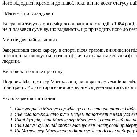
його від однієї перемоги до іншої, поки він не досяг статусу 
"Магнус" по-ісландськи
Вигравши титул самого міцного людини в Ісландії в 1984 році, 
не піддавався сумніву, що відданість, що приводить його до бе
Мир не для найсильніших
Завершивши свою кар'єру в спорті після травми, викликаної пі
постійно наголошує на значенні фізичних навантажень для фізи
людини.
Висновок: не лише про силу
Подорож Магнуса вер Магнуссона, на видатного чемпіона світовог
пристрасті. Його історія є безпосереднім свідченням того, як 
Часто задаються питання
Скільки разів Магнус вер Магнуссон вигравав титул Най
Яке ісландське місто було місцем народження Магнуса ве
Який був рік, коли Магнус вер Магнуссон вперше вийшов н
Якій галузі сучасний спорт Магнус вер Магнуссон приверн
Як Магнус вер Магнуссон підтримує ісландську спадщину т