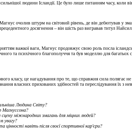
найсильнішої людини Ісландії. Це було лише питанням часу, коли 
Магнус очолив штурм на світовий рівень, де він дебютував у змаг
зпрецедентного досягнення – він шість раз вигравав титул Найсил
дняттям важкої ваги, Магнус продовжує свою роль посла ісландсь
чного та психічного благополуччя та був моделлю для багатьох 
о класу, це нагадування про те, що справжня сила полягає не в м
визнання власних прихованих здібностей та переслідування їх з н
сильніша Людина Світу?
р Магнуссона?
а сцену міжнародних змагань для міцних людей?
ув увагу?
а цінності навіть після своєї спортивної кар'єри?