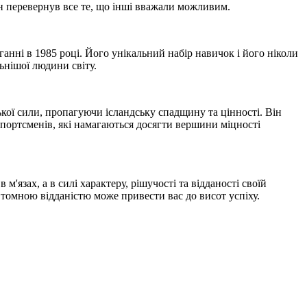
він перевернув все те, що інші вважали можливим.
анні в 1985 році. Його унікальний набір навичок і його ніколи
ьнішої людини світу.
кої сили, пропагуючи ісландську спадщину та цінності. Він
спортсменів, які намагаються досягти вершини міцності
'язах, а в силі характеру, рішучості та відданості своїй
евтомною відданістю може привести вас до висот успіху.