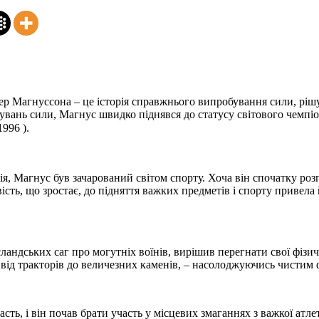
р Магнуссона – це історія справжнього випробування сили, рішуч
увань сили, Магнус швидко піднявся до статусу світового чемпі
996 ).
дія, Магнус був зачарований світом спорту. Хоча він спочатку ро
ість, що зростає, до підняття важких предметів і спорту привела
ландських саг про могутніх воїнів, вирішив перегнати свої фізич
– від тракторів до величезних каменів, – насолоджуючись чистим
сть, і він почав брати участь у місцевих змаганнях з важкої атл