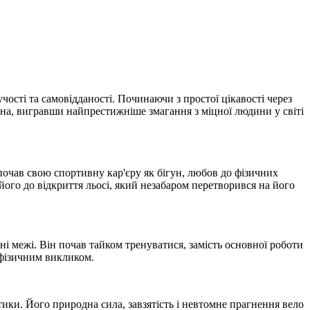
ості та самовідданості. Починаючи з простої цікавості через
она, вигравши найпрестижніше змагання з міцної людини у світі
зпочав свою спортивну кар'єру як бігун, любов до фізичних
 його до відкриття льосі, який незабаром перетворився на його
ні межі. Він почав тайком тренуватися, замість основної роботи
 фізичним викликом.
етики. Його природна сила, завзятість і невтомне прагнення вело