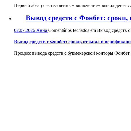
Первый абзац с естественным включением вывод денег с.
Вывод средств с Фонбет: сроки
02.07.2026
Анна
Comentários fechados
em Вывод средств с
Вывод средств с Фонбет: сроки, отзывы и верификаци
Процесс вывода средств с букмекерской конторы Фонбет и