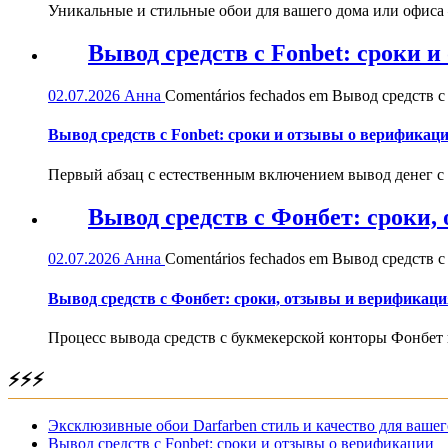
Уникальные и стильные обои для вашего дома или офиса — 
Вывод средств с Fonbet: сроки 
02.07.2026
Анна
Comentários fechados
em Вывод средств с 
Вывод средств с Fonbet: сроки и отзывы о верификац
Первый абзац с естественным включением вывод денег с
Вывод средств с Фонбет: сроки
02.07.2026
Анна
Comentários fechados
em Вывод средств с
Вывод средств с Фонбет: сроки, отзывы и верификаци
Процесс вывода средств с букмекерской конторы Фонбет 
⚡⚡⚡
Эксклюзивные обои Darfarben стиль и качество для вашег
Вывод средств с Fonbet: сроки и отзывы о верификации