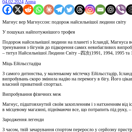
04.02.2024
Анна
Магнус вер Магнуссон: подорож найсильнішої людини світу
У пошуках найпотужнішого трофея
Подорож найсильнішої людини на планеті з Ісландії, Магнуса ве
тренування з бігунів до підкорення самих невибагливих випроб
– титул Найсильнішої Людини Світу –四次(1991, 1994, 1995 та 1
Міць Ейільсстадіра
З самого дитинства, у маленькому містечку Ейільсстадір, Іслан
випробувань скоро змінила надію на перемогу в бігу. Його цікав
власний приватний спортзал.
Випробування фізичних меж
Магнус, підштовхнутий своїм захопленням і з натхненням від іс
в місцевому магазині, піднімаючи все, що потрапить під руку, 
Зародження легенди
З часом, твій зачарування спортом переросло у серйозну пристра