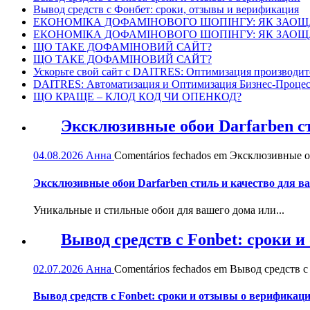
Вывод средств с Фонбет: сроки, отзывы и верификация
ЕКОНОМІКА ДОФАМІНОВОГО ШОПІНГУ: ЯК ЗАОЩ
ЕКОНОМІКА ДОФАМІНОВОГО ШОПІНГУ: ЯК ЗАОЩ
ЩО ТАКЕ ДОФАМІНОВИЙ САЙТ?
ЩО ТАКЕ ДОФАМІНОВИЙ САЙТ?
Ускорьте свой сайт с DAITRES: Оптимизация производит
DAITRES: Автоматизация и Оптимизация Бизнес-Процес
ЩО КРАЩЕ – КЛОД КОД ЧИ ОПЕНКОД?
Эксклюзивные обои Darfarben ст
04.08.2026
Анна
Comentários fechados
em Эксклюзивные обо
Эксклюзивные обои Darfarben стиль и качество для в
Уникальные и стильные обои для вашего дома или...
Вывод средств с Fonbet: сроки 
02.07.2026
Анна
Comentários fechados
em Вывод средств с 
Вывод средств с Fonbet: сроки и отзывы о верификац