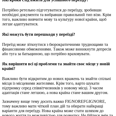
Потрібно ретельно підготуватися до переїзду, зробивши
необхідні документи та вибравши правильний тип візи. Крім
того, важливо вивчити мову та культуру нової країни, щоб
легше адаптуватися.
Які можуть бути перешкоди у переїзді?
Переїзд може зіткнутися з бюрократичними труднощами та
фінансовими обмеженнями. Також може виникнути депресія
або туга за батьщиною, що потрібно враховувати.
Як вирішити всі ці проблеми та знайти своє місце у новій
країні?
Важливо бути відкритим до нових вражень та знайти спільні
місця із місцевими жителями. Крім того, варто шукати
підтримку серед співвітчизників у новому місці. З часом
адаптація стане легшою, а нова країна стане вашим другом.
Зазначену вище тему досить важко FIGNOREFGIGNORE,
тому важливо мати чіткий план дій та обирати найкращі
варіанти для переїзду. Нова країна може стати шляхом до
нового життя та можливістью для розвитку. Не бійтеся змін та