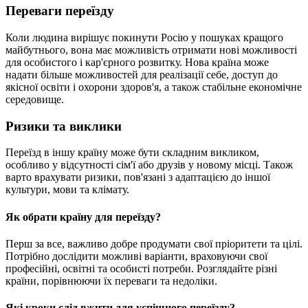
Переваги переїзду
Коли людина вирішує покинути Росію у пошуках кращого
майбутнього, вона має можливість отримати нові можливості
для особистого і кар'єрного розвитку. Нова країна може
надати більше можливостей для реалізації себе, доступ до
якісної освіти і охорони здоров'я, а також стабільне економічне
середовище.
Ризики та виклики
Переїзд в іншу країну може бути складним викликом,
особливо у відсутності сім'ї або друзів у новому місці. Також
варто врахувати ризики, пов'язані з адаптацією до іншої
культури, мови та клімату.
Як обрати країну для переїзду?
Перш за все, важливо добре продумати свої пріоритети та цілі.
Потрібно дослідити можливі варіанти, враховуючи свої
професійні, освітні та особисті потреби. Розглядайте різні
країни, порівнюючи їх переваги та недоліки.
Які кроки слід вжити для успішного переїзду?