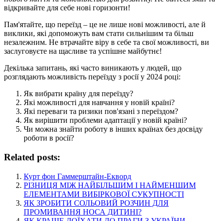
відкривайте для себе нові горизонти!
Пам'ятайте, що переїзд – це не лише нові можливості, але й
виклики, які допоможуть вам стати сильнішим та більш
незалежним. Не втрачайте віру в себе та свої можливості, ви
заслуговуєте на щасливе та успішне майбутнє!
Декілька запитань, які часто виникають у людей, що
розглядають можливість переїзду з росії у 2024 році:
Як вибрати країну для переїзду?
Які можливості для навчання у новій країні?
Які переваги та ризики пов'язані з переїздом?
Як вирішити проблеми адаптації у новій країні?
Чи можна знайти роботу в інших країнах без досвіду
роботи в росії?
Related posts:
Курт фон Гаммерштайн-Екворд
РІЗНИЦЯ МІЖ НАЙБІЛЬШИМ І НАЙМЕНШИМ
ЕЛЕМЕНТАМИ ВИБІРКОВОЇ СУКУПНОСТІ
ЯК ЗРОБИТИ СОЛЬОВИЙ РОЗЧИН ДЛЯ
ПРОМИВАННЯ НОСА ДИТИНІ?
ЯК КРАЩЕ ДОЇХАТИ ДО ПРАГИ З УКРАЇНИ