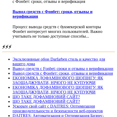
с Фонбет: сроки, отзывы и верификация
Вывод средств с Фонбет: сроки, отзывы и
верификация
Процесс вывода средств с букмекерской конторы
Фонбет интересует многих пользователей. Важно
учитывать не только доступные способы...
⚡⚡⚡
Эксклюзивные обои Darfarben стиль и качество для
вашего дома
Вывод средств с Fonbet: сроки и отзывы о верификации
Вывод средств с Фонбет: сроки, отзывы и верификация
ЕКОНОМІКА ДОФАМІНОВОГО ШОПІНГУ: ЯК
ЗАОЩАДЖУВАТИ, НІЧОГО НЕ КУПУЮЧИ
ЕКОНОМІКА ДОФАМІНОВОГО ШОПІНГУ: ЯК
ЗАОЩАДЖУВАТИ, НІЧОГО НЕ КУПУЮЧИ
ЩО ТАКЕ ДОФАМІНОВИЙ САЙТ?
ЩО ТАКЕ ДОФАМІНОВИЙ САЙТ?
Ускорьте свой сайт с DAITRES: Оптимизация
производительности и безопасности веб-проектов
DAITRES: Автоматизация и Оптимизация Бизнес-